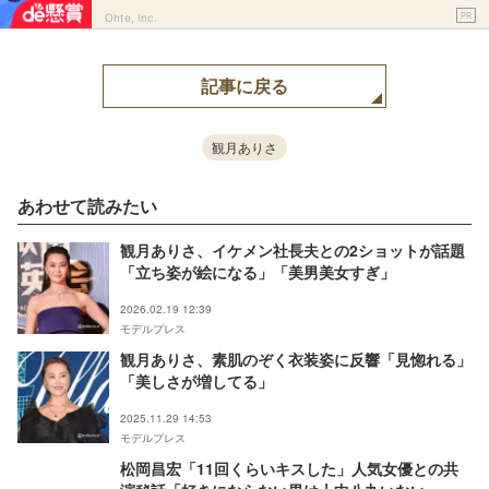
PR
Ohte, Inc.
記事に戻る
観月ありさ
あわせて読みたい
観月ありさ、イケメン社長夫との2ショットが話題
「立ち姿が絵になる」「美男美女すぎ」
2026.02.19 12:39
モデルプレス
観月ありさ、素肌のぞく衣装姿に反響「見惚れる」
「美しさが増してる」
2025.11.29 14:53
モデルプレス
松岡昌宏「11回くらいキスした」人気女優との共