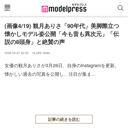
(画像4/19) 観月ありさ「90年代」美脚際立つ
懐かしモデル姿公開「今も昔も異次元」「伝
説の8頭身」と絶賛の声
2026.03.27 22:02
16,289
views
女優の観月ありさが3月26日、自身のInstagramを更新。
懐かしい過去の写真を公開し、注目が集ま...
記事の続きを読む