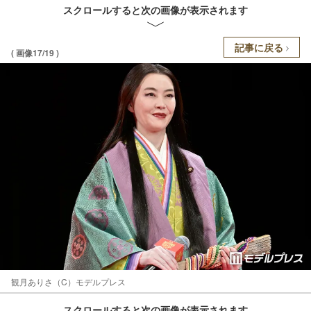
スクロールすると次の画像が表示されます
記事に戻る
( 画像17/19 )
観月ありさ（C）モデルプレス
スクロールすると次の画像が表示されます