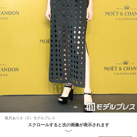
観月ありさ（C）モデルプレス
スクロールすると次の画像が表示されます