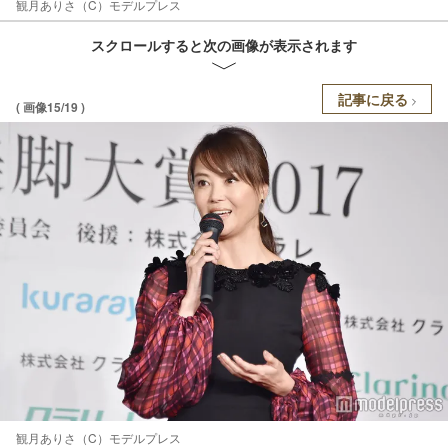
観月ありさ（C）モデルプレス
スクロールすると次の画像が表示されます
記事に戻る
( 画像15/19 )
観月ありさ（C）モデルプレス