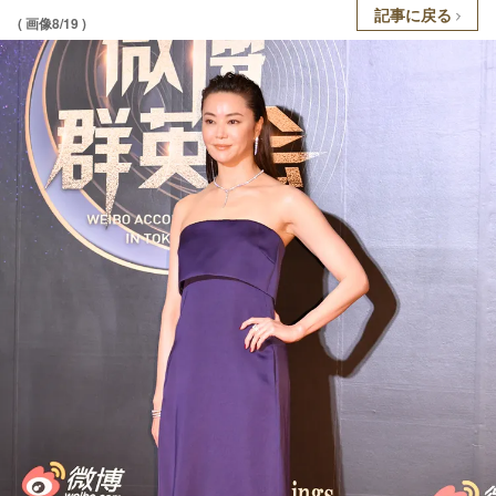
記事に戻る
( 画像8/19 )