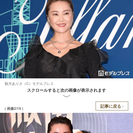
観月ありさ（C）モデルプレス
スクロールすると次の画像が表示されます
記事に戻る
( 画像2/19 )