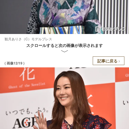
観月ありさ（C）モデルプレス
スクロールすると次の画像が表示されます
記事に戻る
( 画像12/19 )