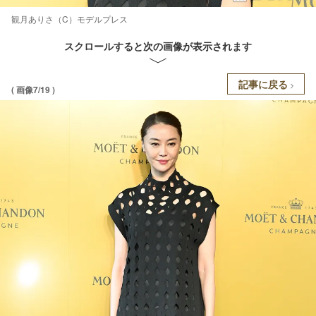
観月ありさ（C）モデルプレス
スクロールすると次の画像が表示されます
記事に戻る
( 画像7/19 )