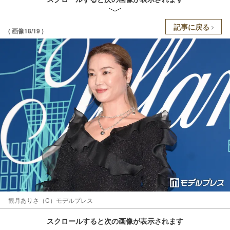
記事に戻る
( 画像18/19 )
観月ありさ（C）モデルプレス
スクロールすると次の画像が表示されます