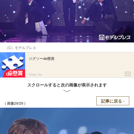
（C）モデルプレス
ジグソーde懸賞
PR
Ohte, Inc.
スクロールすると次の画像が表示されます
記事に戻る
( 画像29/29 )