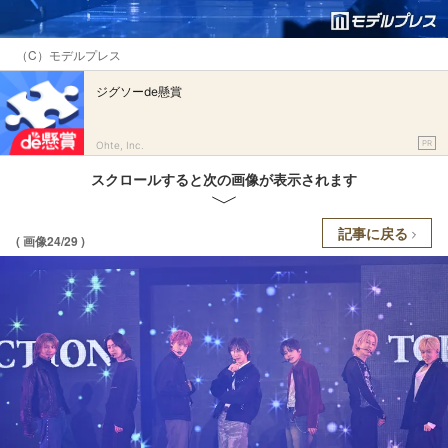
（C）モデルプレス
ジグソーde懸賞
PR
Ohte, Inc.
スクロールすると次の画像が表示されます
記事に戻る
( 画像24/29 )