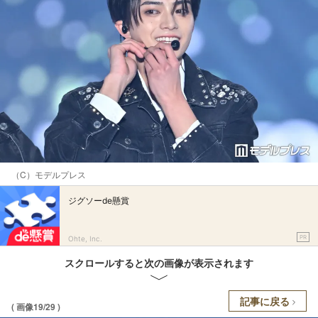
（C）モデルプレス
ジグソーde懸賞
PR
Ohte, Inc.
スクロールすると次の画像が表示されます
記事に戻る
( 画像19/29 )