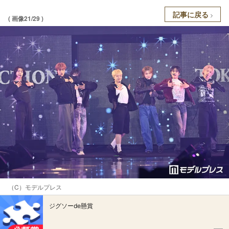
記事に戻る
( 画像21/29 )
（C）モデルプレス
ジグソーde懸賞