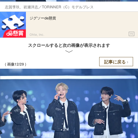
志賀李玖、岩瀬洋志／TORINNER（C）モデルプレス
ジグソーde懸賞
PR
Ohte, Inc.
スクロールすると次の画像が表示されます
記事に戻る
( 画像12/29 )