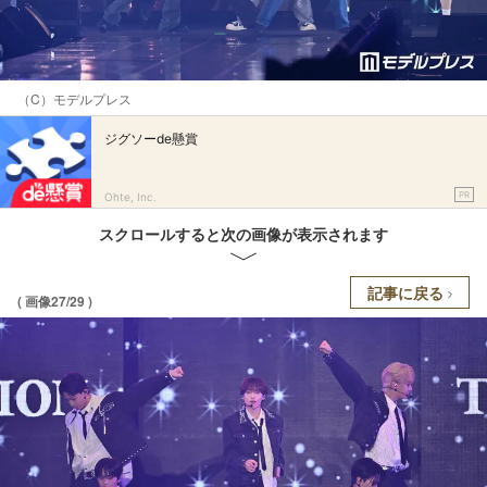
（C）モデルプレス
ジグソーde懸賞
PR
Ohte, Inc.
スクロールすると次の画像が表示されます
記事に戻る
( 画像27/29 )