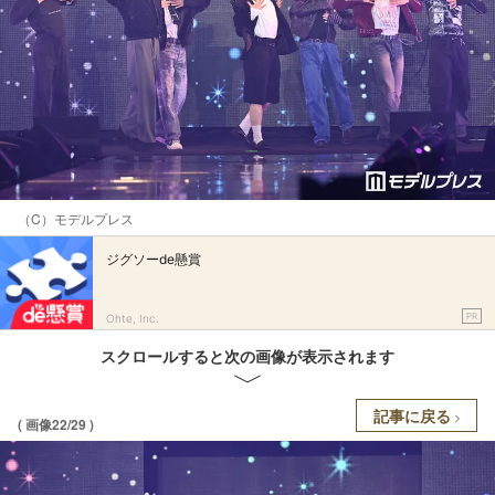
（C）モデルプレス
ジグソーde懸賞
PR
Ohte, Inc.
スクロールすると次の画像が表示されます
記事に戻る
( 画像22/29 )