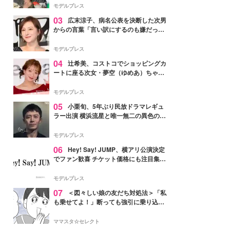
「かっこいい」と反響
モデルプレス
03
広末涼子、病名公表を決断した次男
からの言葉「言い訳にするのも嫌だっ
た」「言うべきか迷った」
モデルプレス
04
辻希美、コストコでショッピングカ
ートに座る次女・夢空（ゆめあ）ちゃん
の姿公開「乗りこなしてる感じが可愛す
ぎ」「成長を感じる」の声
モデルプレス
05
小栗旬、5年ぶり民放ドラマレギュ
ラー出演 横浜流星と唯一無二の異色のバ
ディで初共演【LOST10】
モデルプレス
06
Hey! Say! JUMP、横アリ公演決定
でファン歓喜 チケット価格にも注目集ま
る「激アツ」「平成に戻ったみたい」
モデルプレス
07
＜図々しい娘の友だち対処法＞「私
も乗せてよ！」断っても強引に乗り込ん
でくる友だち【第1話まんが】
ママスタ☆セレクト