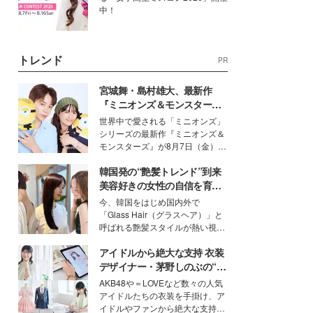
中！
トレンド
PR
宮城舞・島村雄大、最新作
『ミニオンズ＆モンスター
ズ』の魅力熱弁 ハチャメチャ
世界中で愛される「ミニオンズ」
だけじゃない“友情と絆”に感
シリーズの最新作『ミニオンズ＆
動
モンスターズ』が8月7日（金）に
公開。モデルプレスでは、“大のミ
韓国発の“艶髪トレンド”到来
ニオン好き”という共通点を持つモ
デルの宮城舞と島村雄大の特別対
美容好きの女性の自信を育む
談をお届け！それぞれの視点か
「ヘアケア事情」って？
今、韓国をはじめ国内外で
ら、今作ならではの魅力や予想外
「Glass Hair（グラスヘア）」と
の感動をもたらす奥深いストーリ
呼ばれる艶髪スタイルが熱い視線
ーについて熱く語り合ってもらっ
を集めています。メイクやファッ
た。
アイドルから絶大な支持 衣装
ションの完成度を高めるベースと
して、“髪そのものの美しさ”に改
デザイナー・茅野しのぶの“可
めて注目する人が増えている様
愛い”を作る美学＜「シチズン
AKB48や＝LOVEなど数々の人気
子。今回は、そんな憧れの艶やか
クロスシー」インタビュー＞
アイドルたちの衣装を手掛け、ア
な髪を日常で叶える、美容好きの
イドルやファンから絶大な支持を