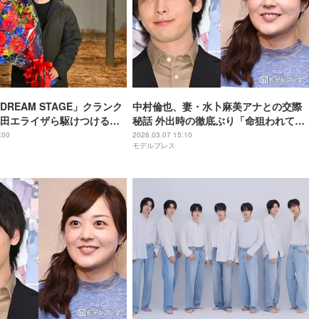
REAM STAGE」クランク
中村倫也、妻・水卜麻美アナとの交際
田エライザら駆けつける
秘話 外出時の徹底ぶり「命狙われてい
オールアップで涙ぐむ
るのかってくらい」
:00
2026.03.07 15:10
モデルプレス