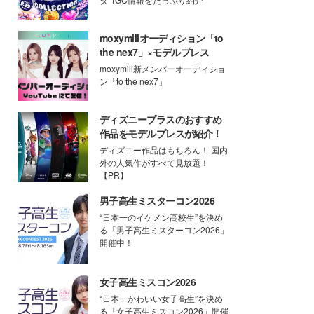
moxymillオーディション「to
the nex7」×モデルプレス
moxymill新メンバーオーディショ
ン「to the nex7」
ディズニープラスのおすすめ
作品をモデルプレスが紹介！
ディズニー作品はもちろん！ 国内
外の人気作がすべて見放題！
【PR】
男子高生ミスターコン2026
“日本一のイケメン高校生”を決め
る「男子高生ミスターコン2026」
開催中！
女子高生ミスコン2026
“日本一かわいい女子高生”を決め
る「女子高生ミスコン2026」開催