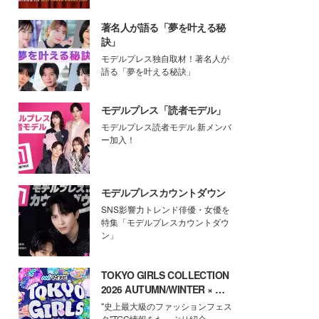
著名人が語る「夢を叶える秘
訣」
モデルプレス独自取材！著名人が
語る「夢を叶える秘訣」
モデルプレス「読者モデル」
モデルプレス読者モデル 新メンバ
ー加入！
モデルプレスカウントダウン
SNS影響力トレンド俳優・女優を
特集「モデルプレスカウントダウ
ン」
TOKYO GIRLS COLLECTION
2026 AUTUMN/WINTER × モ
デルプレス
"史上最大級のファッションフェス
タ"TGC情報をたっぷり紹介