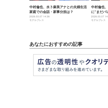
中村倫也、水卜麻美アナとの夫婦生活
中村倫也、
家庭での会話・家事分担は？
に“まだバ
ごいのは…
2026.03.07 14:36
2026.03.07 14
モデルプレス
モデルプレス
あなたにおすすめの記事