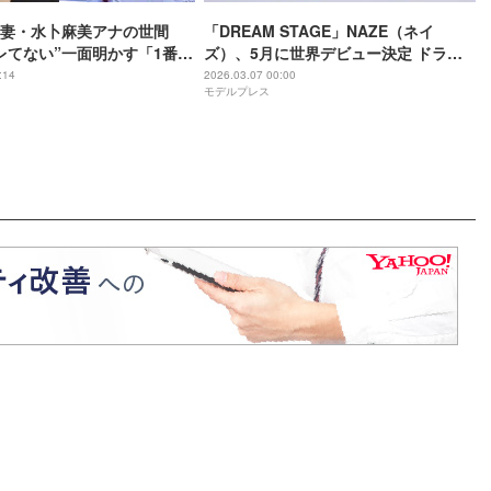
妻・水卜麻美アナの世間
「DREAM STAGE」NAZE（ネイ
レてない”一面明かす「1番す
ズ）、5月に世界デビュー決定 ドラマ
」
内で正式発表【メンバープロフィー
:14
2026.03.07 00:00
モデルプレス
ル】