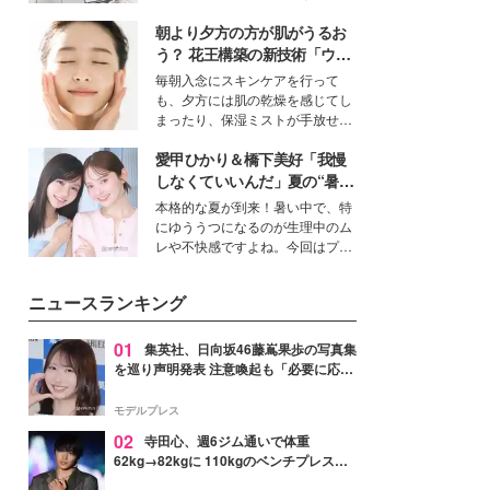
女性たちのヘアケア事情を紹介し
得る、株式会社オサレカンパニー
ます。
朝より夕方の方が肌がうるお
取締役兼クリエイティブディレク
ター・茅野しのぶ。一人ひとりの
う？ 花王構築の新技術「ウォ
個性に寄り添い、魅力を引き出す
ーターキャプチャリングスキ
毎朝入念にスキンケアを行って
衣装作りは、多くの女性たちに勇
ン（捕水肌）」がスキンケア
も、夕方には肌の乾燥を感じてし
気と自信を与え続けている。
の常識を変える予感
まったり、保湿ミストが手放せな
いという読者も多いのでは？そん
愛甲ひかり＆橋下美好「我慢
な美容の常識を大きく変える可能
性を秘めた、革新的な「Water
しなくていいんだ」夏の“暑さ
Capturing Skin（ウォーターキャ
対策”の新しい選択肢とは？
本格的な夏が到来！暑い中で、特
プチャリングスキン：捕水肌）」
にゆううつになるのが生理中のム
技術を、花王が構築した。
レや不快感ですよね。今回はプラ
イベートでも仲良しで旅行好きな
モデル・愛甲ひかりさんと橋下美
ニュースランキング
好さんを迎えて本音で女子会トー
ク。猛暑のお出かけを快適に過ご
すヒントや、2人が感動した夏の
01
集英社、日向坂46藤嶌果歩の写真集
生理の新常識にも迫りました。
を巡り声明発表 注意喚起も「必要に応じ
て法的措置を含む対応を検討」
モデルプレス
02
寺田心、週6ジム通いで体重
62kg→82kgに 110kgのベンチプレス持
ち上げる姿披露「胸板の厚みすごい」