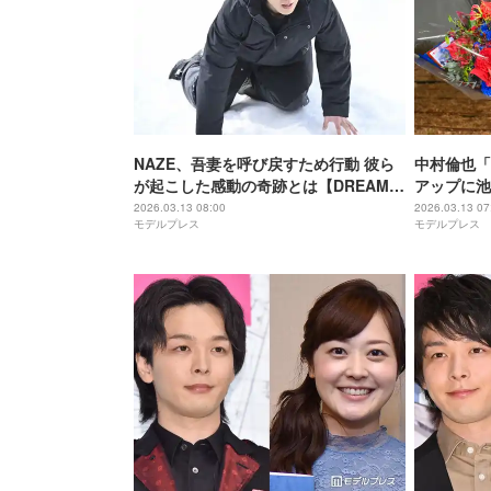
NAZE、吾妻を呼び戻すため行動 彼ら
中村倫也「D
が起こした感動の奇跡とは【DREAM
アップに池
STAGE 最終話】
NAZEは
2026.03.13 08:00
2026.03.13 07
モデルプレス
モデルプレス