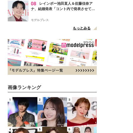
08
レインボー池田直人＆佐藤佳奈ア
ナ、結婚発表「コント内で発表させてい
ただきました」読売テレビ退社は生活拠
点変更のため
モデルプレス
もっとみる
画像ランキング
1
2
3
4
5
6