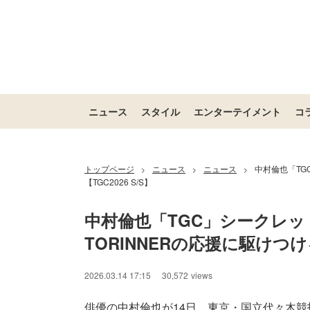
ニュース
スタイル
エンターテイメント
コ
トップページ
ニュース
ニュース
中村倫也「TG
>
>
>
【TGC2026 S/S】
中村倫也「TGC」シークレッ
TORINNERの応援に駆けつける
2026.03.14 17:15
30,572
views
俳優の中村倫也が14日、東京・国立代々木競技場