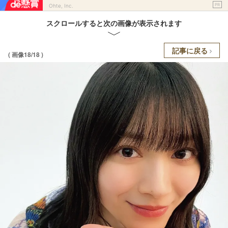
PR
Ohte, Inc.
スクロールすると次の画像が表示されます
記事に戻る
( 画像18/18 )