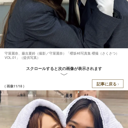
守屋麗奈、藤吉夏鈴（撮影／守屋麗奈）「櫻坂46写真集 櫻撮（さくさつ）
VOL.01」（提供写真）
スクロールすると次の画像が表示されます
記事に戻る
( 画像11/18 )