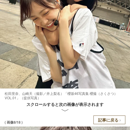
松田里奈、山崎天（撮影／井上梨名）「櫻坂46写真集 櫻撮（さくさつ）
VOL.01」（提供写真）
スクロールすると次の画像が表示されます
記事に戻る
( 画像8/18 )