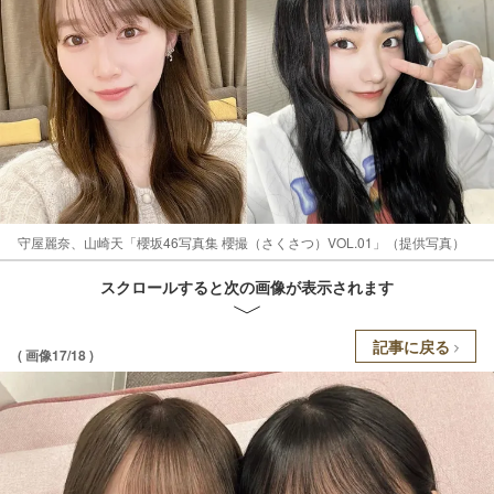
守屋麗奈、山崎天「櫻坂46写真集 櫻撮（さくさつ）VOL.01」（提供写真）
スクロールすると次の画像が表示されます
記事に戻る
( 画像17/18 )