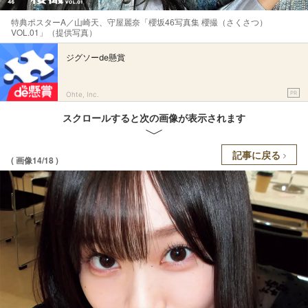
特典ポスターA／山崎天、守屋麗奈「櫻坂46写真集 櫻撮（さくさつ）
VOL.01」（提供写真）
ジグソーde懸賞
PR
Ohte, Inc.
スクロールすると次の画像が表示されます
記事に戻る
( 画像14/18 )