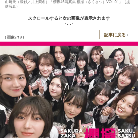
山崎天（撮影／井上梨名）「櫻坂46写真集 櫻撮（さくさつ）VOL.01」（提
供写真）
スクロールすると次の画像が表示されます
記事に戻る
( 画像9/18 )