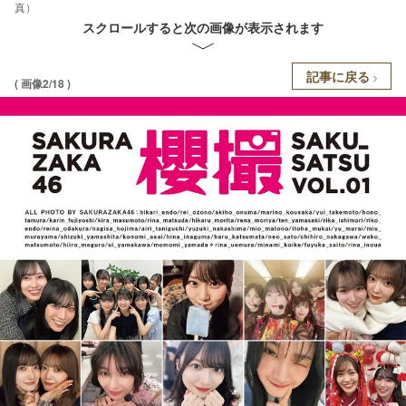
真）
スクロールすると次の画像が表示されます
記事に戻る
( 画像2/18 )