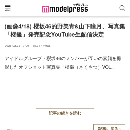
(画像4/18) 櫻坂46的野美青&山下瞳月、写真集
「櫻撮」発売記念YouTube生配信決定
2026.02.23 17:00
15,317
views
アイドルグループ・櫻坂46のメンバーが互いの素顔を撮
影したオフショット写真集「櫻撮（さくさつ）VOL...
記事の続きを読む
記事に戻る