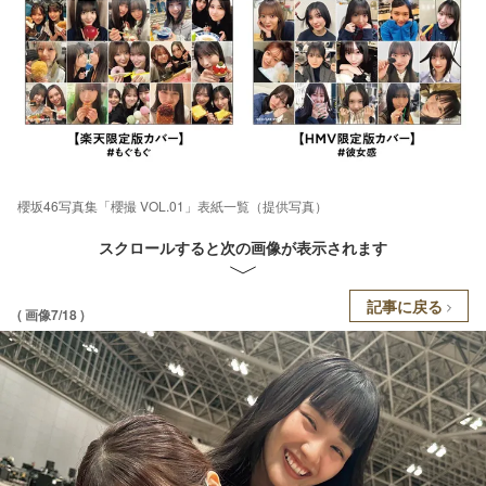
櫻坂46写真集「櫻撮 VOL.01」表紙一覧（提供写真）
スクロールすると次の画像が表示されます
記事に戻る
( 画像7/18 )