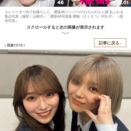
エレベーター内で自撮りした、櫻坂46メンバーの“わちゃわちゃ感”あふれる
集合写真（撮影／山崎天）「櫻坂46写真集 櫻撮（さくさつ）VOL.01」（提
供写真）
スクロールすると次の画像が表示されます
記事に戻る
( 画像10/18 )