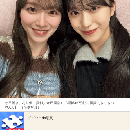
守屋麗奈、村井優（撮影／守屋麗奈）「櫻坂46写真集 櫻撮（さくさつ）
VOL.01」（提供写真）
ジグソーde懸賞