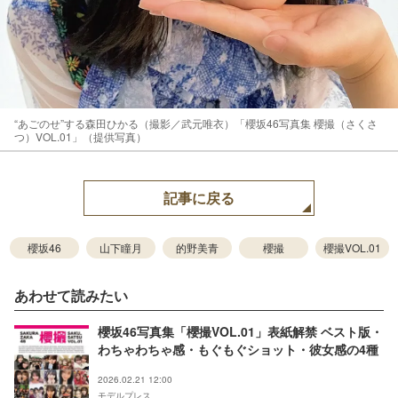
“あごのせ”する森田ひかる（撮影／武元唯衣）「櫻坂46写真集 櫻撮（さくさ
つ）VOL.01」（提供写真）
記事に戻る
櫻坂46
山下瞳月
的野美青
櫻撮
櫻撮VOL.01
あわせて読みたい
櫻坂46写真集「櫻撮VOL.01」表紙解禁 ベスト版・
わちゃわちゃ感・もぐもぐショット・彼女感の4種
2026.02.21 12:00
モデルプレス