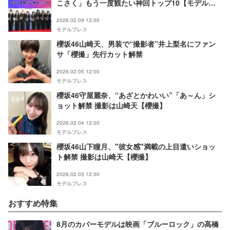
こさく」もう一度観たい神回トップ10【モデルプ
レスランキング】
2026.02.09 12:00
モデルプレス
櫻坂46山崎天、男装で“撮影者”井上梨名にファン
サ「櫻撮」先行カット解禁
2026.02.05 12:00
モデルプレス
櫻坂46守屋麗奈、“あざとかわいい”「あ～ん」シ
ョット解禁 撮影は山崎天【櫻撮】
2026.02.04 12:00
モデルプレス
櫻坂46山下瞳月、"彼女感"満載の上目遣いショッ
ト解禁 撮影は山崎天【櫻撮】
2026.02.03 12:00
モデルプレス
おすすめ特集
8月のカバーモデルは映画「ブルーロック」の高橋