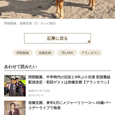
阿部顕嵐、岩橋玄樹（C）テレビ朝日
記事に戻る
阿部顕嵐
岩橋玄樹
TELASA
アランタウン
あわせて読みたい
阿部顕嵐、中学時代の旧友と9年ぶり共演 初冠番組
配信決定・初回ゲストは岩橋玄樹【アランタウン】
2026.01.16 12:00
モデルプレス
岩橋玄樹、来年2月にメジャーリリースへ 29歳バー
スデーライブで発表