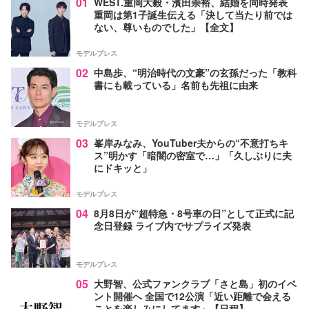
01
WEST.重岡大毅・濱田崇裕、結婚を同時発表
重岡は第1子誕生伝える「決して当たり前では
ない、尊いものでした」【全文】
モデルプレス
02
中島歩、“明治時代の文豪”の玄孫だった「教科
書にも載っている」名前も先祖に由来
モデルプレス
03
峯岸みなみ、YouTuber夫からの“不意打ちキ
ス”明かす「暗闇の密室で…」「久しぶりに夫
にドキッと」
モデルプレス
04
8月8日が“超特急・8号車の日”として正式に記
念日登録 ライブ内でサプライズ発表
モデルプレス
05
大野智、公式ファンクラブ「さと島」初のイベ
ント開催へ 全国で12公演「近い距離で会える
ことを楽しみにしてます」【日程】