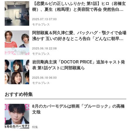
【恋愛ルビの正しいふりかた 第1話】ヒロ（岩橋玄
樹）、夏生（相馬理）と美容院で再会 突然告白さ
れる
2025.07.13 07:00
モデルプレス
阿部顕嵐＆阿久津仁愛、バックハグ・顎クイで会場
沸かす 互いの好きなところ告白「どんなに朝早く
ても癒される」【続・BLドラマの主演になりまし
2025.06.18 22:08
た】
モデルプレス
岩田剛典主演「DOCTOR PRICE」追加キャスト発
表 第1話ゲストに阿部顕嵐ら
2025.06.18 06:00
モデルプレス
おすすめ特集
8月のカバーモデルは映画「ブルーロック」の高橋
文哉
特集