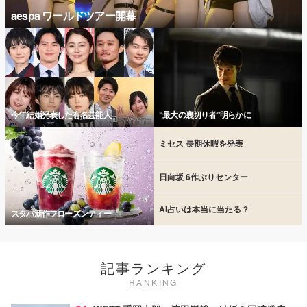
aespa ワールドツアー開幕
今年結婚発表した有名芸能人
“最大の裏切り者”明らかに
ミセス 長期休暇を発表
日向坂 6作ぶりセンター
AI占いは本当に当たる？
スタバ新作フローズンティー
記事ランキング
RANKING