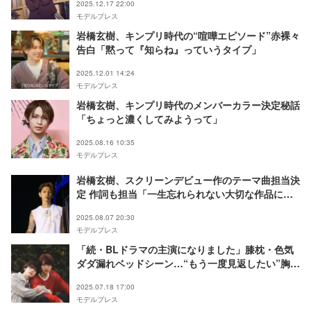
2025.12.17 22:00
モデルプレス
岩橋玄樹、キンプリ時代の“喧嘩エピソード”赤裸々
告白「黙って『知らね』っていうタイプ」
2025.12.01 14:24
モデルプレス
岩橋玄樹、キンプリ時代のメンバーカラー決定秘話
「ちょっと濃くしてみようって」
2025.08.16 10:35
モデルプレス
岩橋玄樹、スクリーンデビュー作のテーマ曲担当決
定 作詞も担当「一生忘れられない大切な作品にな
ると思います」
2025.08.07 20:30
モデルプレス
「続・BLドラマの主演になりました」膝枕・色気
ダダ漏れベッドシーン…“もう一度見返したい”胸キ
ュンシーン3選【モデルプレス独占オフショット】
2025.07.18 17:00
モデルプレス