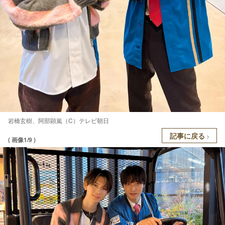
岩橋玄樹、阿部顕嵐（C）テレビ朝日
記事に戻る
( 画像1/9 )