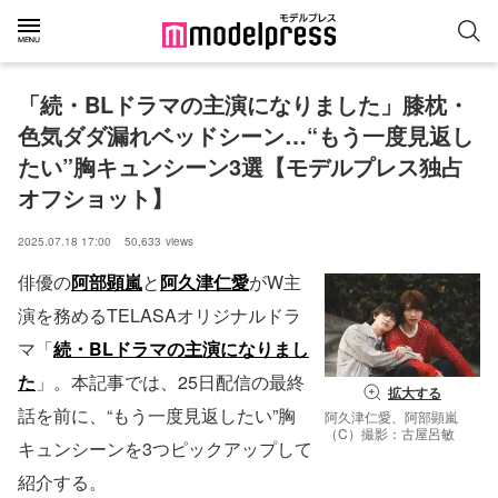
「続・BLドラマの主演になりました」膝枕・
色気ダダ漏れベッドシーン…“もう一度見返し
たい”胸キュンシーン3選【モデルプレス独占
オフショット】
2025.07.18 17:00
50,633
views
俳優の
阿部顕嵐
と
阿久津仁愛
がW主
演を務めるTELASAオリジナルドラ
マ「
続・BLドラマの主演になりまし
た
」。本記事では、25日配信の最終
拡大する
話を前に、“もう一度見返したい”胸
阿久津仁愛、阿部顕嵐
（C）撮影：古屋呂敏
キュンシーンを3つピックアップして
紹介する。