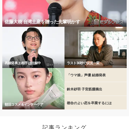
佐藤大樹 台湾土産を贈った先輩明かす
再婚発表 お相手は妊娠中
ラスト30秒で状況一変
「ウマ娘」声優 結婚発表
鈴木砂羽 子宮筋腫摘出
都合のよい恋を卒業するには
朝活コスメ＆インナーケア
記事ランキング