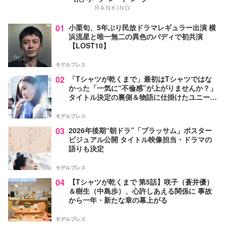
RANKING
01
小栗旬、5年ぶり民放ドラマレギュラー出演 横
浜流星と唯一無二の異色のバディで初共演
【LOST10】
モデルプレス
02
「Tシャツが乾くまで」最初はTシャツではな
かった「一気に“不倫感”が上がりませんか？」
タイトル決定の裏側＆物語に仕掛けたユニーク
な視点【脚本家・生方美久氏インタビュー】
モデルプレス
03
2026年後期“朝ドラ”「ブラッサム」ポスター
ビジュアル公開 タイトル映像担当・ドラマの
語りも決定
モデルプレス
04
【Tシャツが乾くまで 第5話】咲子（蒼井優）
＆樹生（中島歩）、心許しあえる関係に 事故
から一年・新たな章の幕上がる
モデルプレス