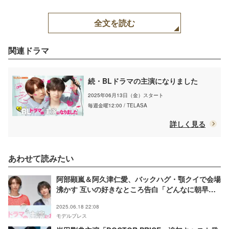
全文を読む
関連ドラマ
続・BLドラマの主演になりました
2025年06月13日（金）スタート
毎週金曜12:00 / TELASA
詳しく見る
あわせて読みたい
阿部顕嵐＆阿久津仁愛、バックハグ・顎クイで会場
沸かす 互いの好きなところ告白「どんなに朝早く
ても癒される」【続・BLドラマの主演になりまし
2025.06.18 22:08
た】
モデルプレス