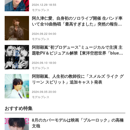
2024.12.29 18:55
モデルプレス
阿久津仁愛、自身初のソロライブ開催 生バンド率
いて全10曲熱唱「最高すぎました」突然の報告に
ファン歓喜【ライブレポ】
2024.09.22 04:00
モデルプレス
阿部顕嵐“初プロデュース”ミュージカルで主演 主
題歌PV＆ビジュアル解禁【東洋空想世界「blue
egoist」】
2024.09.10 18:00
モデルプレス
阿部顕嵐、人生初の教師役に「スメルズ ライク グ
リーン スピリット」追加キャスト発表
2024.09.05 20:00
モデルプレス
おすすめ特集
8月のカバーモデルは映画「ブルーロック」の高橋
文哉