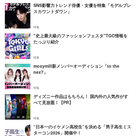
SNS影響力トレンド俳優・女優を特集「モデルプレ
スカウントダウン」
特集
"史上最大級のファッションフェスタ"TGC情報を
たっぷり紹介
特集
moxymill新メンバーオーディション「to the
nex7」
特集
ディズニー作品はもちろん！ 国内外の人気作がす
べて見放題！【PR】
特集
“日本一のイケメン高校生”を決める「男子高生ミス
ターコン2026」開催中！