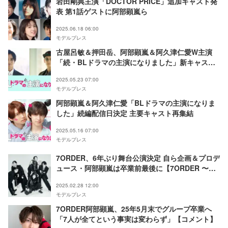
岩田剛典主演「DOCTOR PRICE」追加キャスト発
表 第1話ゲストに阿部顕嵐ら
2025.06.18 06:00
モデルプレス
古屋呂敏＆押田岳、阿部顕嵐＆阿久津仁愛W主演
「続・BLドラマの主演になりました」新キャスト
発表 イベント開催も決定
2025.05.23 07:00
モデルプレス
阿部顕嵐＆阿久津仁愛「BLドラマの主演になりま
した」続編配信日決定 主要キャスト再集結
2025.05.16 07:00
モデルプレス
7ORDER、6年ぶり舞台公演決定 自ら企画＆プロデ
ュース・阿部顕嵐は卒業前最後に【7ORDER 〜
BOY meets GIRL〜】
2025.02.28 12:00
モデルプレス
7ORDER阿部顕嵐、25年5月末でグループ卒業へ
「7人が全てという事実は変わらず」【コメント】