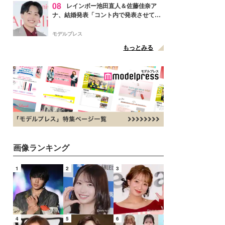
08
レインボー池田直人＆佐藤佳奈ア
ナ、結婚発表「コント内で発表させてい
ただきました」読売テレビ退社は生活拠
点変更のため
モデルプレス
もっとみる
画像ランキング
1
2
3
4
5
6