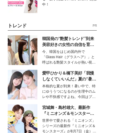
中！
トレンド
PR
韓国発の“艶髪トレンド”到来
美容好きの女性の自信を育む
「ヘアケア事情」って？
今、韓国をはじめ国内外で
「Glass Hair（グラスヘア）」と
呼ばれる艶髪スタイルが熱い視線
を集めています。メイクやファッ
愛甲ひかり＆橋下美好「我慢
ションの完成度を高めるベースと
して、“髪そのものの美しさ”に改
しなくていいんだ」夏の“暑さ
めて注目する人が増えている様
対策”の新しい選択肢とは？
本格的な夏が到来！暑い中で、特
子。今回は、そんな憧れの艶やか
にゆううつになるのが生理中のム
な髪を日常で叶える、美容好きの
レや不快感ですよね。今回はプラ
女性たちのヘアケア事情を紹介し
イベートでも仲良しで旅行好きな
ます。
宮城舞・島村雄大、最新作
モデル・愛甲ひかりさんと橋下美
好さんを迎えて本音で女子会トー
『ミニオンズ＆モンスター
ク。猛暑のお出かけを快適に過ご
ズ』の魅力熱弁 ハチャメチャ
世界中で愛される「ミニオンズ」
すヒントや、2人が感動した夏の
だけじゃない“友情と絆”に感
シリーズの最新作『ミニオンズ＆
生理の新常識にも迫りました。
動
モンスターズ』が8月7日（金）に