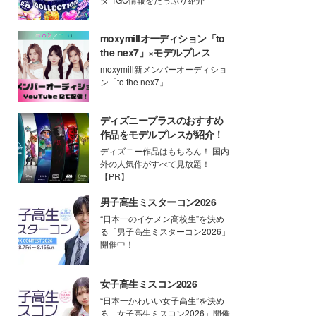
moxymillオーディション「to
the nex7」×モデルプレス
moxymill新メンバーオーディショ
ン「to the nex7」
ディズニープラスのおすすめ
作品をモデルプレスが紹介！
ディズニー作品はもちろん！ 国内
外の人気作がすべて見放題！
【PR】
男子高生ミスターコン2026
“日本一のイケメン高校生”を決め
る「男子高生ミスターコン2026」
開催中！
女子高生ミスコン2026
“日本一かわいい女子高生”を決め
る「女子高生ミスコン2026」開催