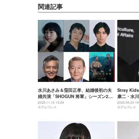
関連記事
水川あさみ＆窪田正孝、結婚後初の夫
Stray K
婦共演「SHOGUN 将軍」シーズン2キ
康二・水川
ャスト一挙解禁
開「みんな
2025.11.13 13:29
2025.09.24 19
モデルプレス
モデルプレス
線」の声