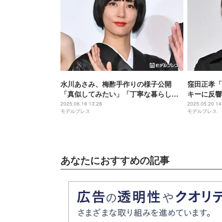
水川あさみ、梅酢手作りの様子公開
窪田正孝「
「真似してみたい」「丁寧な暮らしで
キーに反響
尊敬」の声
麗」
2025.06.16 13:28
2025.05.20 14
モデルプレス
モデルプレス
あなたにおすすめの記事