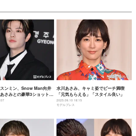
idsスンミン、Snow Man向井
水川あさみ、キャミ姿でビーチ満喫
あさみとの豪華3ショット公
「元気もらえる」「スタイル良い」
骨格優勝」「すごい世界
:07
2025.09.10 18:15
モデルプレス