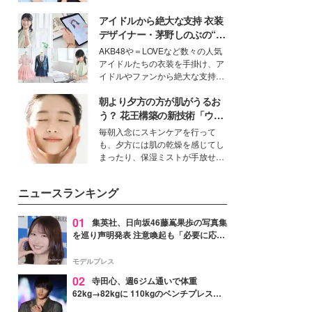
公開。モデルプレスでは、“大のミ
アイドルから絶大な支持 衣装
ニオン好き”という共通点を持つモ
デルの宮城舞と島村雄大の特別対
デザイナー・茅野しのぶの“可
談をお届け！それぞれの視点か
愛い”を作る美学＜「シチズン
AKB48や＝LOVEなど数々の人気
ら、今作ならではの魅力や予想外
クロスシー」インタビュー＞
アイドルたちの衣装を手掛け、ア
の感動をもたらす奥深いストーリ
イドルやファンから絶大な支持を
ーについて熱く語り合ってもらっ
得る、株式会社オサレカンパニー
た。
朝より夕方の方が肌がうるお
取締役兼クリエイティブディレク
ター・茅野しのぶ。一人ひとりの
う？ 花王構築の新技術「ウォ
個性に寄り添い、魅力を引き出す
ーターキャプチャリングスキ
毎朝入念にスキンケアを行って
衣装作りは、多くの女性たちに勇
ン（捕水肌）」がスキンケア
も、夕方には肌の乾燥を感じてし
気と自信を与え続けている。
の常識を変える予感
まったり、保湿ミストが手放せな
いという読者も多いのでは？そん
な美容の常識を大きく変える可能
ニュースランキング
性を秘めた、革新的な「Water
Capturing Skin（ウォーターキャ
プチャリングスキン：捕水肌）」
01
集英社、日向坂46藤嶌果歩の写真集
技術を、花王が構築した。
を巡り声明発表 注意喚起も「必要に応じ
て法的措置を含む対応を検討」
モデルプレス
02
寺田心、週6ジム通いで体重
62kg→82kgに 110kgのベンチプレス持
ち上げる姿披露「胸板の厚みすごい」