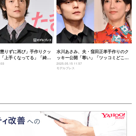
懲りずに再び」手作りクッ
水川あさみ、夫・窪田正孝手作りのク
「上手くなってる」「綺
ッキー公開「尊い」「ツッコミどころ
満載」の声
:03
2025.05.15 11:57
モデルプレス