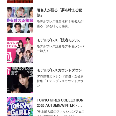
著名人が語る「夢を叶える秘
訣」
モデルプレス独自取材！著名人が
語る「夢を叶える秘訣」
モデルプレス「読者モデル」
モデルプレス読者モデル 新メンバ
ー加入！
モデルプレスカウントダウン
SNS影響力トレンド俳優・女優を
特集「モデルプレスカウントダウ
ン」
TOKYO GIRLS COLLECTION
2026 AUTUMN/WINTER × モ
デルプレス
"史上最大級のファッションフェス
タ"TGC情報をたっぷり紹介