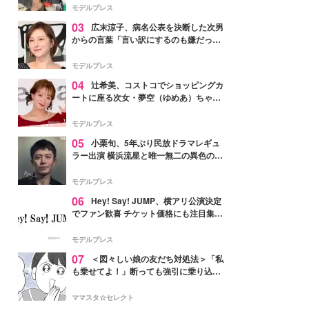
「かっこいい」と反響
モデルプレス
03
広末涼子、病名公表を決断した次男
からの言葉「言い訳にするのも嫌だっ
た」「言うべきか迷った」
モデルプレス
04
辻希美、コストコでショッピングカ
ートに座る次女・夢空（ゆめあ）ちゃん
の姿公開「乗りこなしてる感じが可愛す
ぎ」「成長を感じる」の声
モデルプレス
05
小栗旬、5年ぶり民放ドラマレギュ
ラー出演 横浜流星と唯一無二の異色のバ
ディで初共演【LOST10】
モデルプレス
06
Hey! Say! JUMP、横アリ公演決定
でファン歓喜 チケット価格にも注目集ま
る「激アツ」「平成に戻ったみたい」
モデルプレス
07
＜図々しい娘の友だち対処法＞「私
も乗せてよ！」断っても強引に乗り込ん
でくる友だち【第1話まんが】
ママスタ☆セレクト