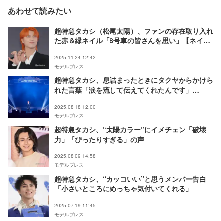
あわせて読みたい
超特急タカシ（松尾太陽）、ファンの存在取り入れ
た赤＆緑ネイル「8号車の皆さんを思い」【ネイル
オブザイヤー2025】
2025.11.24 12:42
モデルプレス
超特急タカシ、息詰まったときにタクヤからかけら
れた言葉「涙を流して伝えてくれたんです」
【EBiDAN THE LIVE 2025】
2025.08.18 12:00
モデルプレス
超特急タカシ、“太陽カラー”にイメチェン「破壊
力」「ぴったりすぎる」の声
2025.08.09 14:58
モデルプレス
超特急タカシ、“カッコいい”と思うメンバー告白
「小さいところにめっちゃ気付いてくれる」
2025.07.19 11:45
モデルプレス