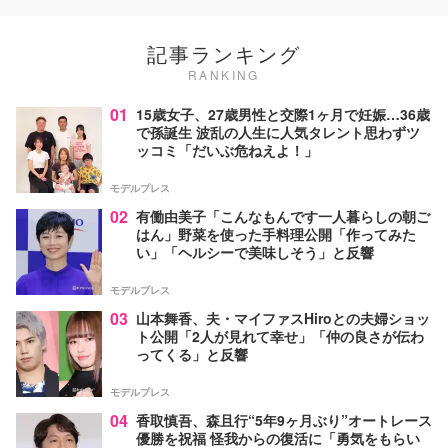
記事ランキング
RANKING
01
15歳女子、27歳男性と交際1ヶ月で妊娠…36歳
で孫誕生 波乱の人生に人気タレント思わずツ
ッコミ「だいぶ危ねえよ！」
モデルプレス
02
有働由美子「こんなもんです一人暮らしの朝ご
はん」野菜を使った手料理公開「作ってみた
い」「ヘルシーで美味しそう」と反響
モデルプレス
03
山本舞香、夫・マイファスHiroとの夫婦ショッ
ト公開「2人が見れて幸せ」「仲の良さが伝わ
ってくる」と反響
モデルプレス
04
香取慎吾、森且行“5年9ヶ月ぶり”オートレース
優勝を祝福 怪我からの復活に「勇気をもらい