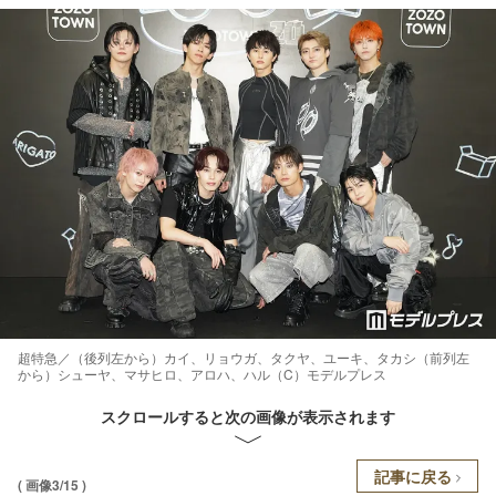
超特急／（後列左から）カイ、リョウガ、タクヤ、ユーキ、タカシ（前列左
から）シューヤ、マサヒロ、アロハ、ハル（C）モデルプレス
スクロールすると次の画像が表示されます
記事に戻る
( 画像3/15 )