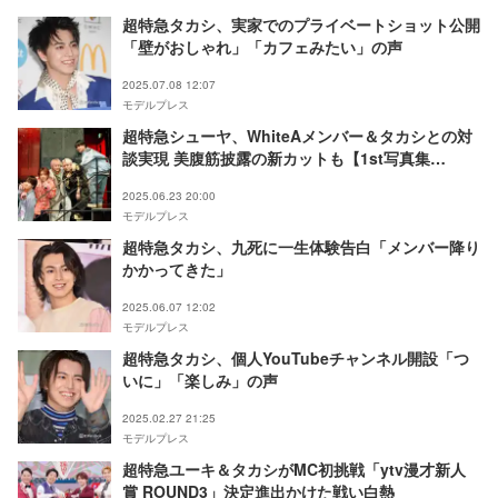
超特急タカシ、実家でのプライベートショット公開
「壁がおしゃれ」「カフェみたい」の声
2025.07.08 12:07
モデルプレス
超特急シューヤ、WhiteAメンバー＆タカシとの対
談実現 美腹筋披露の新カットも【1st写真集
「TRENTE」】
2025.06.23 20:00
モデルプレス
超特急タカシ、九死に一生体験告白「メンバー降り
かかってきた」
2025.06.07 12:02
モデルプレス
超特急タカシ、個人YouTubeチャンネル開設「つ
いに」「楽しみ」の声
2025.02.27 21:25
モデルプレス
超特急ユーキ＆タカシがMC初挑戦「ytv漫才新人
賞 ROUND3」決定進出かけた戦い白熱