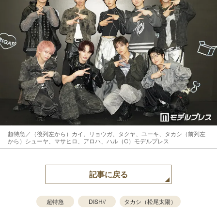
超特急／（後列左から）カイ、リョウガ、タクヤ、ユーキ、タカシ（前列左
から）シューヤ、マサヒロ、アロハ、ハル（C）モデルプレス
記事に戻る
超特急
DISH//
タカシ（松尾太陽）