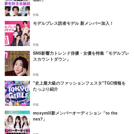
特集
モデルプレス読者モデル 新メンバー加入！
特集
SNS影響力トレンド俳優・女優を特集「モデルプレ
スカウントダウン」
特集
"史上最大級のファッションフェスタ"TGC情報を
たっぷり紹介
特集
moxymill新メンバーオーディション「to the
nex7」