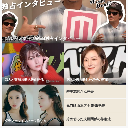
ブルーノマーズWEB独占インタビュー
恋人と破局 決断の理由語る
病名公表決断した息子の言葉
寿美花代さん死去
元TBS山本アナ 離婚発表
冷め切った夫婦関係の修復法
グラマーツインハーフ作り方