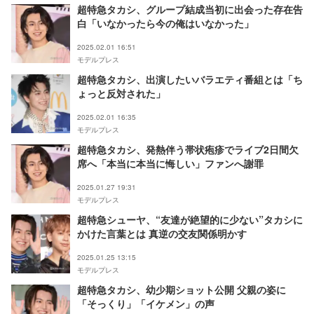
超特急タカシ、グループ結成当初に出会った存在告
白「いなかったら今の俺はいなかった」
2025.02.01 16:51
モデルプレス
超特急タカシ、出演したいバラエティ番組とは「ち
ょっと反対された」
2025.02.01 16:35
モデルプレス
超特急タカシ、発熱伴う帯状疱疹でライブ2日間欠
席へ「本当に本当に悔しい」ファンへ謝罪
2025.01.27 19:31
モデルプレス
超特急シューヤ、“友達が絶望的に少ない”タカシに
かけた言葉とは 真逆の交友関係明かす
2025.01.25 13:15
モデルプレス
超特急タカシ、幼少期ショット公開 父親の姿に
「そっくり」「イケメン」の声