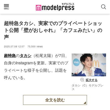
超特急タカシ、実家でのプライベートショッ
ト公開「壁がおしゃれ」「カフェみたい」の
声
2025.07.08 12:07
75,500
views
超特急
の
タカシ
（松尾太陽）が7日、
自身のInstagramを更新。実家でのプ
ライベートな様子を公開し、話題を
呼んでいる。
拡大する
タカシ（C）モデルプレ
ス
全文を読む