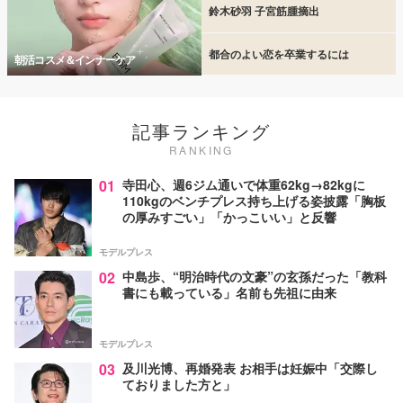
鈴木砂羽 子宮筋腫摘出
都合のよい恋を卒業するには
朝活コスメ＆インナーケア
記事ランキング
RANKING
01
寺田心、週6ジム通いで体重62kg→82kgに
110kgのベンチプレス持ち上げる姿披露「胸板
の厚みすごい」「かっこいい」と反響
モデルプレス
02
中島歩、“明治時代の文豪”の玄孫だった「教科
書にも載っている」名前も先祖に由来
モデルプレス
03
及川光博、再婚発表 お相手は妊娠中「交際し
ておりました方と」