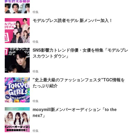
特集
モデルプレス読者モデル 新メンバー加入！
特集
SNS影響力トレンド俳優・女優を特集「モデルプレ
スカウントダウン」
特集
"史上最大級のファッションフェスタ"TGC情報を
たっぷり紹介
特集
moxymill新メンバーオーディション「to the
nex7」
特集