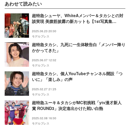
あわせて読みたい
超特急シューヤ、WhiteAメンバー＆タカシとの対
談実現 美腹筋披露の新カットも【1st写真集
「TRENTE」】
2025.06.23 20:00
モデルプレス
超特急タカシ、九死に一生体験告白「メンバー降り
かかってきた」
2025.06.07 12:02
モデルプレス
超特急タカシ、個人YouTubeチャンネル開設「つ
いに」「楽しみ」の声
2025.02.27 21:25
モデルプレス
超特急ユーキ＆タカシがMC初挑戦「ytv漫才新人
賞 ROUND3」決定進出かけた戦い白熱
2025.02.08 16:00
モデルプレス