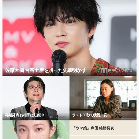
佐藤大樹 台湾土産を贈った先輩明かす
再婚発表 お相手は妊娠中
ラスト30秒で状況一変
「ウマ娘」声優 結婚発表