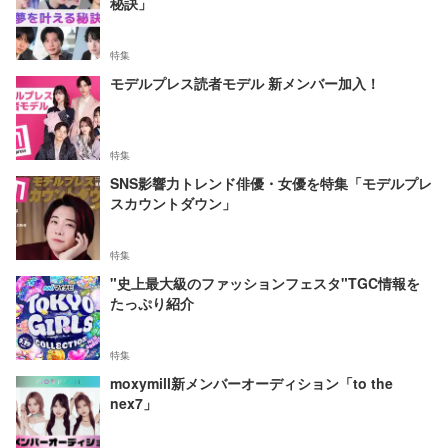
秘訣」
特集
モデルプレス読者モデル 新メンバー加入！
特集
SNS影響力トレンド俳優・女優を特集「モデルプレ
スカウントダウン」
特集
"史上最大級のファッションフェスタ"TGC情報を
たっぷり紹介
特集
moxymill新メンバーオーディション「to the
nex7」