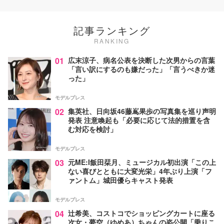
記事ランキング
RANKING
01
広末涼子、病名公表を決断した次男からの言葉
「言い訳にするのも嫌だった」「言うべきか迷
った」
モデルプレス
02
集英社、日向坂46藤嶌果歩の写真集を巡り声明
発表 注意喚起も「必要に応じて法的措置を含
む対応を検討」
モデルプレス
03
元ME:I飯田栞月、ミュージカル初出演「この上
ない喜びとともに大変光栄」4年ぶり上演「フ
ァントム」城田優らキャスト発表
モデルプレス
04
辻希美、コストコでショッピングカートに座る
次女・夢空（ゆめあ）ちゃんの姿公開「乗りこ