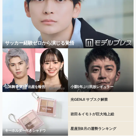
サッカー経験ゼロから演じる覚悟
山本舞香 第1子出産を報告
小栗5年ぶり民放レギュラー
光GENJI サブスク解禁
岩田＆イモトが巨大地上絵
星座別8月の運勢ランキング
キーホルダー付きシャドウ