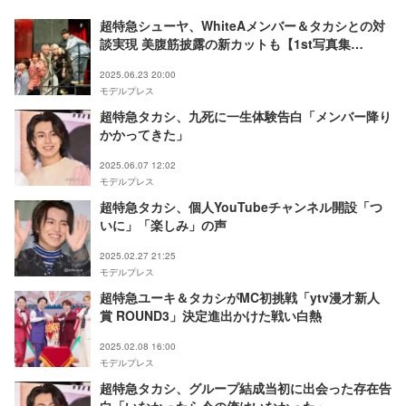
超特急シューヤ、WhiteAメンバー＆タカシとの対
談実現 美腹筋披露の新カットも【1st写真集
「TRENTE」】
2025.06.23 20:00
モデルプレス
超特急タカシ、九死に一生体験告白「メンバー降り
かかってきた」
2025.06.07 12:02
モデルプレス
超特急タカシ、個人YouTubeチャンネル開設「つ
いに」「楽しみ」の声
2025.02.27 21:25
モデルプレス
超特急ユーキ＆タカシがMC初挑戦「ytv漫才新人
賞 ROUND3」決定進出かけた戦い白熱
2025.02.08 16:00
モデルプレス
超特急タカシ、グループ結成当初に出会った存在告