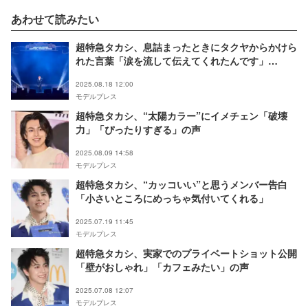
あわせて読みたい
超特急タカシ、息詰まったときにタクヤからかけら
れた言葉「涙を流して伝えてくれたんです」
【EBiDAN THE LIVE 2025】
2025.08.18 12:00
モデルプレス
超特急タカシ、“太陽カラー”にイメチェン「破壊
力」「ぴったりすぎる」の声
2025.08.09 14:58
モデルプレス
超特急タカシ、“カッコいい”と思うメンバー告白
「小さいところにめっちゃ気付いてくれる」
2025.07.19 11:45
モデルプレス
超特急タカシ、実家でのプライベートショット公開
「壁がおしゃれ」「カフェみたい」の声
2025.07.08 12:07
モデルプレス