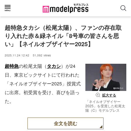
超特急タカシ（松尾太陽）、ファンの存在取
り入れた赤＆緑ネイル「8号車の皆さんを思
い」【ネイルオブザイヤー2025】
2025.11.24 12:42
51,092
views
超特急
の松尾太陽（
タカシ
）が24
日、東京ビックサイトにて行われた
「ネイルオブザイヤー2025」授賞式
に出席。初受賞を受け、喜びを語っ
拡大する
た。
「ネイルオブザイヤー
2025」を受賞した松尾太
陽（C）モデルプレス
全文を読む