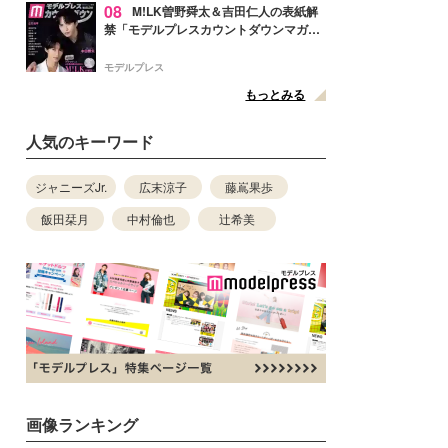
08
M!LK曽野舜太＆吉田仁人の表紙解
禁「モデルプレスカウントダウンマガジ
ン」巻頭に登場
モデルプレス
もっとみる
人気のキーワード
ジャニーズJr.
広末涼子
藤嶌果歩
飯田栞月
中村倫也
辻希美
画像ランキング