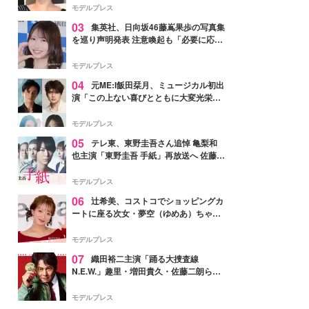
モデルプレス
03
集英社、日向坂46藤嶌果歩の写真集
を巡り声明発表 注意喚起も「必要に応じ
て法的措置を含む対応を検討」
モデルプレス
04
元ME:I飯田栞月、ミュージカル初出
演「この上ない喜びとともに大変光栄」
4年ぶり上演「ファントム」城田優らキ
ャスト発表
モデルプレス
05
テレ東、東野圭吾さん追悼 亀梨和
也主演「東野圭吾 手紙」再放送へ 佐藤隆
太・本田翼・中村倫也ら出演
モデルプレス
06
辻希美、コストコでショッピングカ
ートに座る次女・夢空（ゆめあ）ちゃん
の姿公開「乗りこなしてる感じが可愛す
ぎ」「成長を感じる」の声
モデルプレス
07
織田裕二主演「踊る大捜査線
N.E.W.」趣里・増田貴久・佐藤二朗ら新
メンバー紹介映像解禁 各キャラクター象
徴する“謎のキーワード”も
モデルプレス