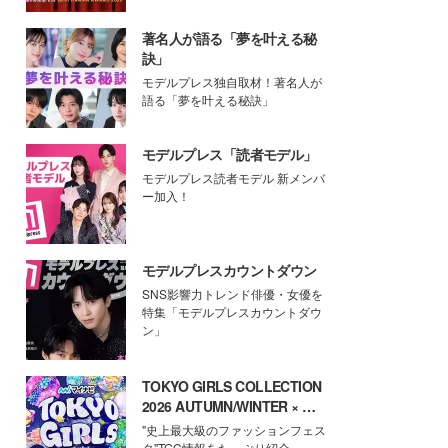
著名人が語る「夢を叶える秘
訣」
モデルプレス独自取材！著名人が
語る「夢を叶える秘訣」
モデルプレス「読者モデル」
モデルプレス読者モデル 新メンバ
ー加入！
モデルプレスカウントダウン
SNS影響力トレンド俳優・女優を
特集「モデルプレスカウントダウ
ン」
TOKYO GIRLS COLLECTION
2026 AUTUMN/WINTER × モ
デルプレス
"史上最大級のファッションフェス
タ"TGC情報をたっぷり紹介