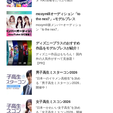
moxymillオーディション「to
the nex7」×モデルプレス
moxymill新メンバーオーディショ
ン「to the nex7」
ディズニープラスのおすすめ
作品をモデルプレスが紹介！
ディズニー作品はもちろん！ 国内
外の人気作がすべて見放題！
【PR】
男子高生ミスターコン2026
“日本一のイケメン高校生”を決め
る「男子高生ミスターコン2026」
開催中！
女子高生ミスコン2026
“日本一かわいい女子高生”を決め
る「女子高生ミスコン2026」開催