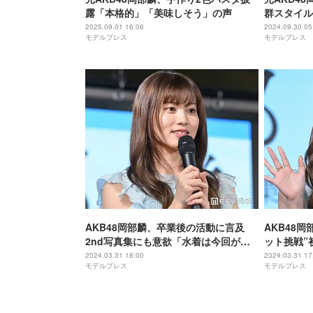
露「本格的」「美味しそう」の声
群スタイル
2025.09.01 16:06
2024.09.30 05
モデルプレス
モデルプレス
AKB48岡部麟、卒業後の活動に言及
AKB48
2nd写真集にも意欲「水着は今回がラ
ット挑戦”
ストにならないように」＜エスカルゴ
激的カット
2024.03.31 18:00
2024.03.31 17
モデルプレス
モデルプレス
＞
＞