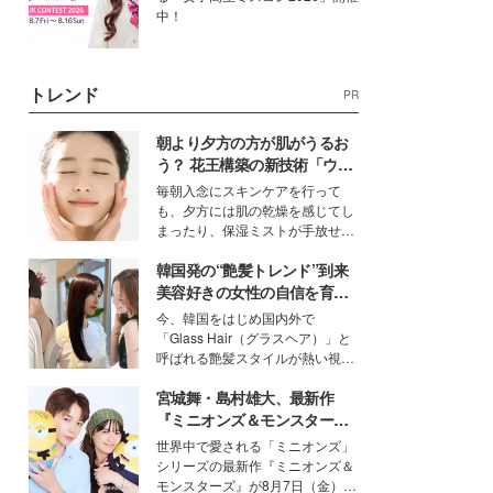
中！
トレンド
PR
朝より夕方の方が肌がうるお
う？ 花王構築の新技術「ウォ
ーターキャプチャリングスキ
毎朝入念にスキンケアを行って
ン（捕水肌）」がスキンケア
も、夕方には肌の乾燥を感じてし
の常識を変える予感
まったり、保湿ミストが手放せな
いという読者も多いのでは？そん
韓国発の“艶髪トレンド”到来
な美容の常識を大きく変える可能
性を秘めた、革新的な「Water
美容好きの女性の自信を育む
Capturing Skin（ウォーターキャ
「ヘアケア事情」って？
今、韓国をはじめ国内外で
プチャリングスキン：捕水肌）」
「Glass Hair（グラスヘア）」と
技術を、花王が構築した。
呼ばれる艶髪スタイルが熱い視線
を集めています。メイクやファッ
宮城舞・島村雄大、最新作
ションの完成度を高めるベースと
して、“髪そのものの美しさ”に改
『ミニオンズ＆モンスター
めて注目する人が増えている様
ズ』の魅力熱弁 ハチャメチャ
世界中で愛される「ミニオンズ」
子。今回は、そんな憧れの艶やか
だけじゃない“友情と絆”に感
シリーズの最新作『ミニオンズ＆
な髪を日常で叶える、美容好きの
動
モンスターズ』が8月7日（金）に