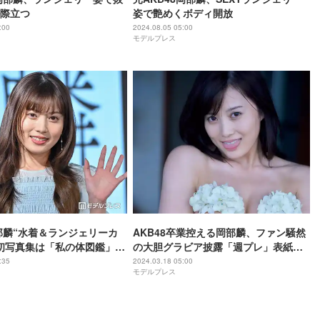
際立つ
姿で艶めくボディ開放
:00
2024.08.05 05:00
モデルプレス
岡部麟“水着＆ランジェリーカ
AKB48卒業控える岡部麟、ファン騒然
初写真集は「私の体図鑑」刺
の大胆グラビア披露「週プレ」表紙登
の反響明かす＜エスカルゴ
場
:35
2024.03.18 05:00
モデルプレス