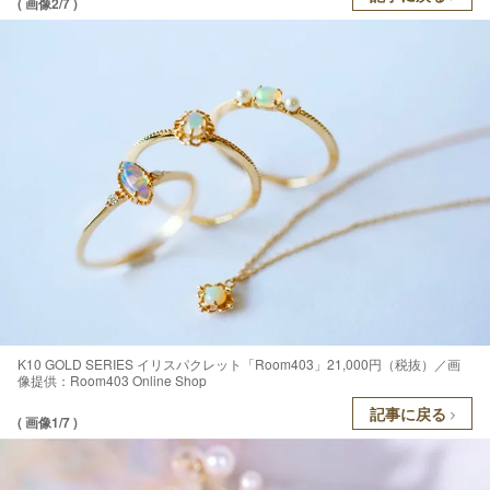
( 画像2/7 )
K10 GOLD SERIES イリスパクレット「Room403」21,000円（税抜）／画
像提供：Room403 Online Shop
記事に戻る
( 画像1/7 )