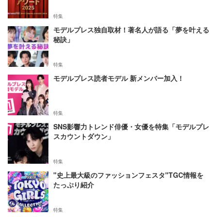
特集
モデルプレス独自取材！著名人が語る「夢を叶える
秘訣」
特集
モデルプレス読者モデル 新メンバー加入！
特集
SNS影響力トレンド俳優・女優を特集「モデルプレ
スカウントダウン」
特集
"史上最大級のファッションフェスタ"TGC情報を
たっぷり紹介
特集