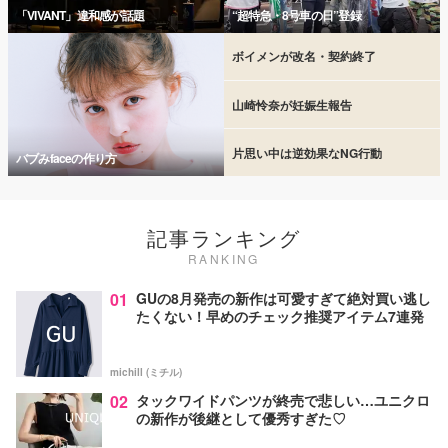
「VIVANT」違和感が話題
“超特急・8号車の日”登録
ボイメンが改名・契約終了
山崎怜奈が妊娠生報告
片思い中は逆効果なNG行動
バブみfaceの作り方
記事ランキング
RANKING
01
GUの8月発売の新作は可愛すぎて絶対買い逃し
たくない！早めのチェック推奨アイテム7連発
michill (ミチル)
02
タックワイドパンツが終売で悲しい…ユニクロ
の新作が後継として優秀すぎた♡