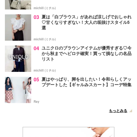
michill (ミチル)
03
夏は「白ブラウス」があれば涼しげでおしゃれ
♡甘くなりすぎない！大人の垢抜けスタイル5
選
michill (ミチル)
04
ユニクロのブラウンアイテムが優秀すぎる♡今
から秋までヘビロテ確実！買って損なしの名品
リスト
michill (ミチル)
05
夏はやっぱり、脚を出したい！令和らしくアッ
プデートした【ギャルみスカート】コーデ特集
Ray
もっとみる