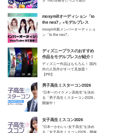
moxymillオーディション「to
the nex7」×モデルプレス
moxymill新メンバーオーディショ
ン「to the nex7」
ディズニープラスのおすすめ
作品をモデルプレスが紹介！
ディズニー作品はもちろん！ 国内
外の人気作がすべて見放題！
【PR】
男子高生ミスターコン2026
“日本一のイケメン高校生”を決め
る「男子高生ミスターコン2026」
開催中！
女子高生ミスコン2026
“日本一かわいい女子高生”を決め
る「女子高生ミスコン2026」開催