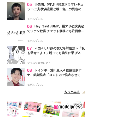
05
小栗旬、5年ぶり民放ドラマレギュ
ラー出演 横浜流星と唯一無二の異色のバ
ディで初共演【LOST10】
モデルプレス
06
Hey! Say! JUMP、横アリ公演決定
でファン歓喜 チケット価格にも注目集ま
る「激アツ」「平成に戻ったみたい」
モデルプレス
07
＜図々しい娘の友だち対処法＞「私
も乗せてよ！」断っても強引に乗り込ん
でくる友だち【第1話まんが】
ママスタ☆セレクト
08
レインボー池田直人＆佐藤佳奈ア
ナ、結婚発表「コント内で発表させてい
ただきました」読売テレビ退社は生活拠
点変更のため
モデルプレス
もっとみる