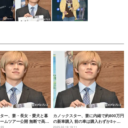
ター、妻・長女・愛犬と暮
カノックスター、妻に内緒で約800万円
ームツアー公開 無断で高級
の新車購入 前の車は購入わずか3ヶ月
生活感溢れてて安心」「面
で売却
:35
2025.02.19 19:11