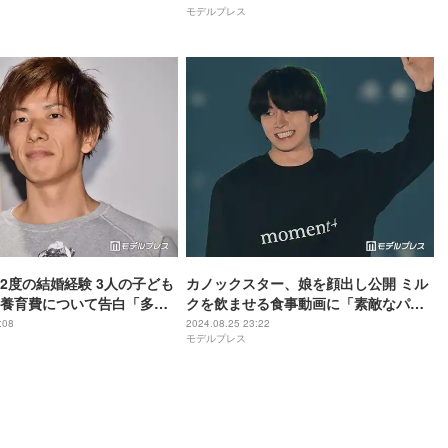
モデルプレス
反響
2度の結婚経験 3人の子ども
カノックスター、娘を顔出し公開 ミル
養育費について告白「多感
クを飲ませる食事動画に「素敵なパ
らどういうイメージを持つ
パ」「家族愛が伝わる」と反響
:08
2024.08.25 23:22
モデルプレス