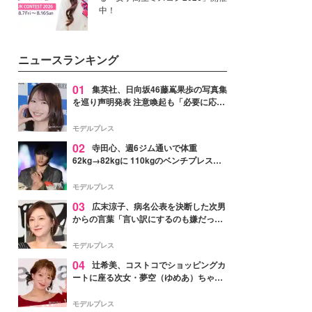
中！
ニュースランキング
01
集英社、日向坂46藤嶌果歩の写真集
を巡り声明発表 注意喚起も「必要に応じ
て法的措置を含む対応を検討」
モデルプレス
02
寺田心、週6ジム通いで体重
62kg→82kgに 110kgのベンチプレス持
ち上げる姿披露「胸板の厚みすごい」
「かっこいい」と反響
モデルプレス
03
広末涼子、病名公表を決断した次男
からの言葉「言い訳にするのも嫌だっ
た」「言うべきか迷った」
モデルプレス
04
辻希美、コストコでショッピングカ
ートに座る次女・夢空（ゆめあ）ちゃん
の姿公開「乗りこなしてる感じが可愛す
ぎ」「成長を感じる」の声
モデルプレス