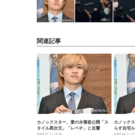
関連記事
カノックスター、妻の水着姿公開「ス
カノックス
タイル異次元」「レベチ」と反響
らす自宅ル
家具購入「
2025.07.11 12:54
2025.04.11 11