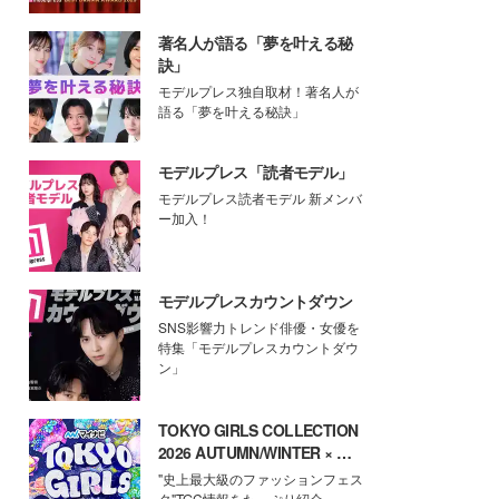
著名人が語る「夢を叶える秘
訣」
モデルプレス独自取材！著名人が
語る「夢を叶える秘訣」
モデルプレス「読者モデル」
モデルプレス読者モデル 新メンバ
ー加入！
モデルプレスカウントダウン
SNS影響力トレンド俳優・女優を
特集「モデルプレスカウントダウ
ン」
TOKYO GIRLS COLLECTION
2026 AUTUMN/WINTER × モ
デルプレス
"史上最大級のファッションフェス
タ"TGC情報をたっぷり紹介