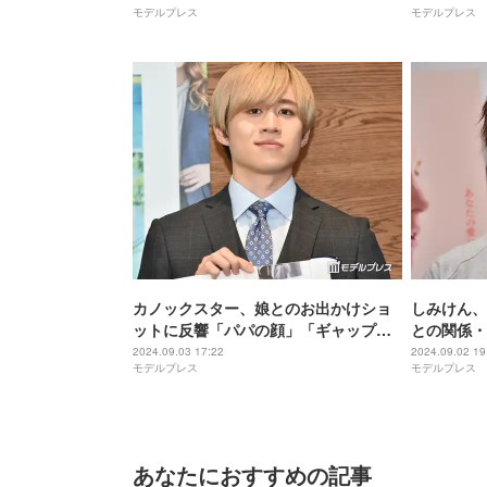
モデルプレス
モデルプレス
白すぎ」と
カノックスター、娘とのお出かけショ
しみけん、
ットに反響「パパの顔」「ギャップ感
との関係・
じる」
な時期だか
2024.09.03 17:22
2024.09.02 19
モデルプレス
モデルプレス
のか」
あなたにおすすめの記事