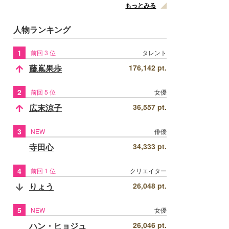
もっとみる
人物ランキング
1
前回 3 位
タレント
藤嶌果歩
176,142 pt.
2
前回 5 位
女優
広末涼子
36,557 pt.
3
NEW
俳優
寺田心
34,333 pt.
4
前回 1 位
クリエイター
りょう
26,048 pt.
5
NEW
女優
ハン・ヒョジュ
26,046 pt.