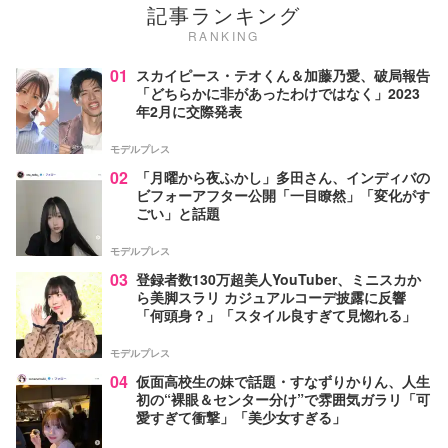
記事ランキング
RANKING
01
スカイピース・テオくん＆加藤乃愛、破局報告
「どちらかに非があったわけではなく」2023
年2月に交際発表
モデルプレス
02
「月曜から夜ふかし」多田さん、インディバの
ビフォーアフター公開「一目瞭然」「変化がす
ごい」と話題
モデルプレス
03
登録者数130万超美人YouTuber、ミニスカか
ら美脚スラリ カジュアルコーデ披露に反響
「何頭身？」「スタイル良すぎて見惚れる」
モデルプレス
04
仮面高校生の妹で話題・すなずりかりん、人生
初の“裸眼＆センター分け”で雰囲気ガラリ「可
愛すぎて衝撃」「美少女すぎる」