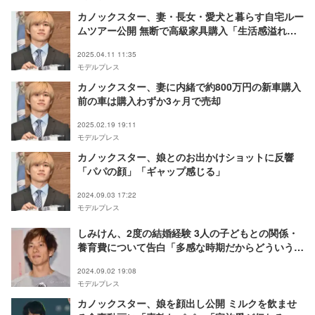
カノックスター、妻・長女・愛犬と暮らす自宅ルー
ムツアー公開 無断で高級家具購入「生活感溢れて
て安心」「面白すぎ」と反響
2025.04.11 11:35
モデルプレス
カノックスター、妻に内緒で約800万円の新車購入
前の車は購入わずか3ヶ月で売却
2025.02.19 19:11
モデルプレス
カノックスター、娘とのお出かけショットに反響
「パパの顔」「ギャップ感じる」
2024.09.03 17:22
モデルプレス
しみけん、2度の結婚経験 3人の子どもとの関係・
養育費について告白「多感な時期だからどういうイ
メージを持つのか」
2024.09.02 19:08
モデルプレス
カノックスター、娘を顔出し公開 ミルクを飲ませ