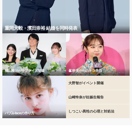
重岡大毅・濱田崇裕 結婚を同時発表
福山雅治がサプライズ登場
峯岸 夫からのキス告白
大野智がイベント開催
山崎怜奈が妊娠生報告
しつこい異性の心理と対処法
バブみfaceの作り方