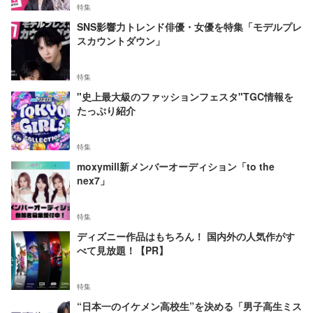
特集
SNS影響力トレンド俳優・女優を特集「モデルプレ
スカウントダウン」
特集
"史上最大級のファッションフェスタ"TGC情報を
たっぷり紹介
特集
moxymill新メンバーオーディション「to the
nex7」
特集
ディズニー作品はもちろん！ 国内外の人気作がす
べて見放題！【PR】
特集
“日本一のイケメン高校生”を決める「男子高生ミス