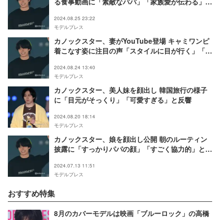
る食事動画に「素敵なパパ」「家族愛が伝わる」と
反響
2024.08.25 23:22
モデルプレス
カノックスター、妻がYouTube登場 キャミワンピ
着こなす姿に注目の声「スタイルに目が行く」「ラ
ブラブ」
2024.08.24 13:40
モデルプレス
カノックスター、美人妹を顔出し 韓国旅行の様子
に「目元がそっくり」「可愛すぎる」と反響
2024.08.20 18:14
モデルプレス
カノックスター、娘を顔出し公開 朝のルーティン
披露に「すっかりパパの顔」「すごく協力的」と反
響続々
2024.07.13 11:51
モデルプレス
おすすめ特集
8月のカバーモデルは映画「ブルーロック」の高橋