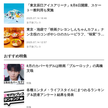
「東京辰巳アイスアリーナ」9月6日開業、スケー
ト一般利用も実施
2025.07.14 18:46
女子旅プレス
東京・池袋で「映画クレヨンしんちゃんカフェ」ナ
ン主役のコンボやシロのカレーピラフ、“味変”ラッ
シー提供
2025.07.14 12:57
女子旅プレス
おすすめ特集
8月のカバーモデルは映画「ブルーロック」の高橋
文哉
特集
各種エンタメ・ライフスタイルにまつわるランキン
グ＆読者アンケート結果を発表
特集