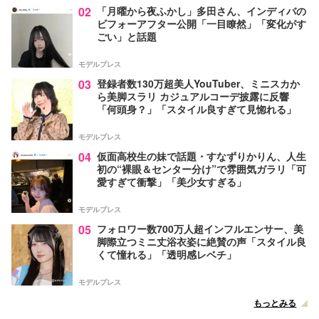
02
「月曜から夜ふかし」多田さん、インディバの
ビフォーアフター公開「一目瞭然」「変化がす
ごい」と話題
モデルプレス
03
登録者数130万超美人YouTuber、ミニスカか
ら美脚スラリ カジュアルコーデ披露に反響
「何頭身？」「スタイル良すぎて見惚れる」
モデルプレス
04
仮面高校生の妹で話題・すなずりかりん、人生
初の“裸眼＆センター分け”で雰囲気ガラリ「可
愛すぎて衝撃」「美少女すぎる」
モデルプレス
05
フォロワー数700万人超インフルエンサー、美
脚際立つミニ丈浴衣姿に絶賛の声「スタイル良
くて憧れる」「透明感レベチ」
モデルプレス
もっとみる