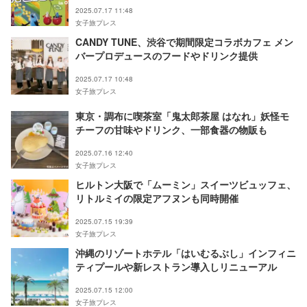
2025.07.17 11:48
女子旅プレス
CANDY TUNE、渋谷で期間限定コラボカフェ メン
バープロデュースのフードやドリンク提供
2025.07.17 10:48
女子旅プレス
東京・調布に喫茶室「鬼太郎茶屋 はなれ」妖怪モ
チーフの甘味やドリンク、一部食器の物販も
2025.07.16 12:40
女子旅プレス
ヒルトン大阪で「ムーミン」スイーツビュッフェ、
リトルミイの限定アフヌンも同時開催
2025.07.15 19:39
女子旅プレス
沖縄のリゾートホテル「はいむるぶし」インフィニ
ティプールや新レストラン導入しリニューアル
2025.07.15 12:00
女子旅プレス