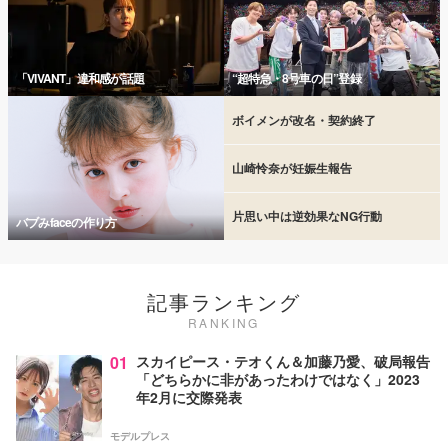
「VIVANT」違和感が話題
“超特急・8号車の日”登録
ボイメンが改名・契約終了
山崎怜奈が妊娠生報告
片思い中は逆効果なNG行動
バブみfaceの作り方
記事ランキング
RANKING
01
スカイピース・テオくん＆加藤乃愛、破局報告
「どちらかに非があったわけではなく」2023
年2月に交際発表
モデルプレス