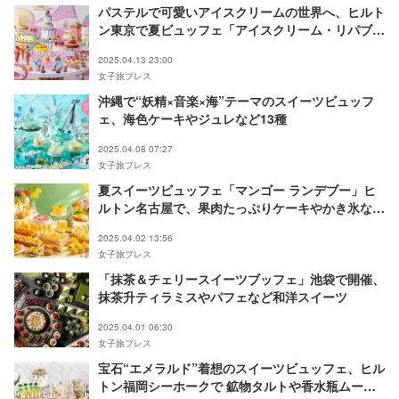
パステルで可愛いアイスクリームの世界へ、ヒルト
ン東京で夏ビュッフェ「アイスクリーム・リパブリ
ック」開催
2025.04.13 23:00
女子旅プレス
沖縄で“妖精×音楽×海”テーマのスイーツビュッフ
ェ、海色ケーキやジュレなど13種
2025.04.08 07:27
女子旅プレス
夏スイーツビュッフェ「マンゴー ランデブー」ヒ
ルトン名古屋で、果肉たっぷりケーキやかき氷など
17種
2025.04.02 13:56
女子旅プレス
「抹茶＆チェリースイーツブッフェ」池袋で開催、
抹茶升ティラミスやパフェなど和洋スイーツ
2025.04.01 06:30
女子旅プレス
宝石“エメラルド”着想のスイーツビュッフェ、ヒル
トン福岡シーホークで 鉱物タルトや香水瓶ムース