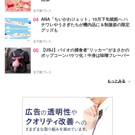
女子旅プレス
04
ANA「ちいかわジェット」10月下旬就航へ ハ
チワレやうさぎたちが機内品に＆制服姿の限定
グッズも
女子旅プレス
05
【USJ】バイオの捕食者“リッカー”がまさかの
ポップコーンバケツ化！中身は味噌フレーバー
女子旅プレス
もっとみる