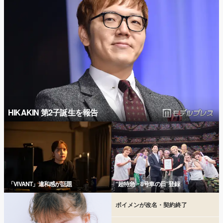
HIKAKIN 第2子誕生を報告
「VIVANT」違和感が話題
“超特急・8号車の日”登録
ボイメンが改名・契約終了