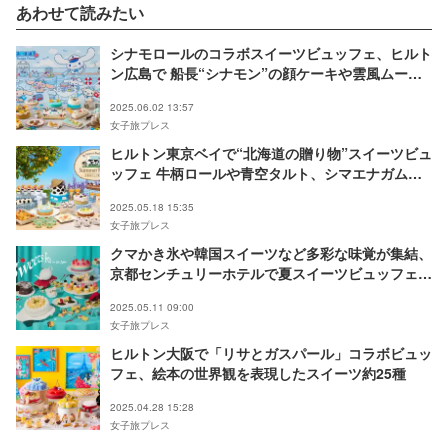
あわせて読みたい
シナモロールのコラボスイーツビュッフェ、ヒルト
ン広島で 船長“シナモン”の顔ケーキや雲風ムース
など
2025.06.02 13:57
女子旅プレス
ヒルトン東京ベイで“北海道の贈り物”スイーツビュ
ッフェ 牛柄ロールや青空タルト、シマエナガムー
ス等35種
2025.05.18 15:35
女子旅プレス
クマかき氷や韓国スイーツなど多彩な味覚が集結、
京都センチュリーホテルで夏スイーツビュッフェ開
催
2025.05.11 09:00
女子旅プレス
ヒルトン大阪で「リサとガスパール」コラボビュッ
フェ、絵本の世界観を表現したスイーツ約25種
2025.04.28 15:28
女子旅プレス