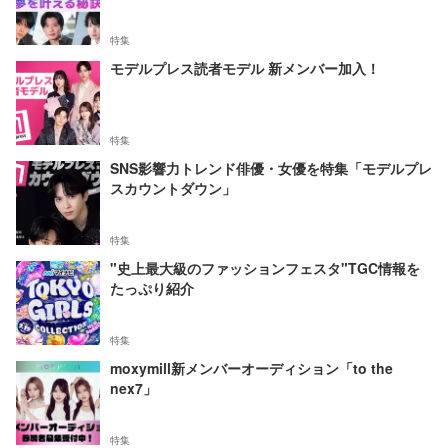
特集
モデルプレス読者モデル 新メンバー加入！
特集
SNS影響力トレンド俳優・女優を特集「モデルプレ
スカウントダウン」
特集
"史上最大級のファッションフェスタ"TGC情報を
たっぷり紹介
特集
moxymill新メンバーオーディション「to the
nex7」
特集