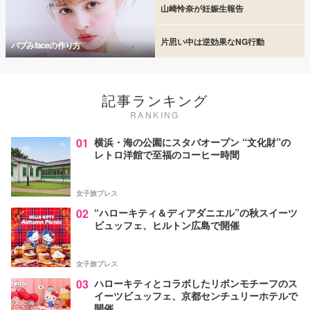
山崎怜奈が妊娠生報告
片思い中は逆効果なNG行動
バブみfaceの作り方
記事ランキング
RANKING
01
横浜・海の公園にスタバオープン “文化財”の
レトロ洋館で至福のコーヒー時間
女子旅プレス
02
“ハローキティ＆ディアダニエル”の秋スイーツ
ビュッフェ、ヒルトン広島で開催
女子旅プレス
03
ハローキティとコラボしたリボンモチーフのス
イーツビュッフェ、京都センチュリーホテルで
開催