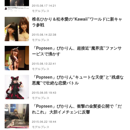
2015.08.17 14:21
モデルプレス
椎名ひかり＆松本愛の“Kawaii”ワールドに新キャ
ラ参戦
2015.08.14 22:38
モデルプレス
「Popteen」ぴかりん、超接近“魔界流”ファンサ
ービスで沸かす
2015.08.13 22:41
モデルプレス
「Popteen」ぴかりん“キュートな天使”と“残虐な
悪魔”で壮絶な恋愛バトル
2015.08.05 19:43
モデルプレス
「Popteen」ぴかりん、衝撃の金髪姿公開で「だ
れこれ」 大胆イメチェンに反響
2015.06.22 18:44
モデルプレス