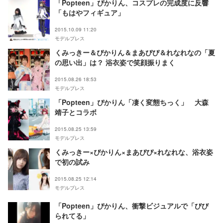
「Popteen」ぴかりん、コスプレの完成度に反響
「もはやフィギュア」
2015.10.09 11:20
モデルプレス
くみっきー＆ぴかりん＆まあぴぴ＆れなれなの「夏
の思い出」は？ 浴衣姿で笑顔振りまく
2015.08.26 18:53
モデルプレス
「Popteen」ぴかりん「凄く変態ちっく」 大森
靖子とコラボ
2015.08.25 13:59
モデルプレス
くみっきー×ぴかりん×まあぴぴ×れなれな、浴衣姿
で初の試み
2015.08.25 12:14
モデルプレス
「Popteen」ぴかりん、衝撃ビジュアルで「びび
られてる」