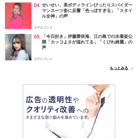
04
せいせい、美ボディラインぴったりスパイダー
マンスーツ姿に反響「色っぽすぎる」「スタイ
ル女神」の声
モデルプレス
05
「今日好き」伊藤愛依海、江の島での水着姿公
開「カッコよさが溢れてる」「くびれ綺麗」の
声
モデルプレス
もっとみる