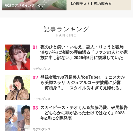
【心理テスト】恋の深め方
朝活コスメ＆インナーケア
記事ランキング
RANKING
01
夜のひと笑い・いちえ、恋人・りょうと破局
涙ながらに決断の理由語る「ファンの人とか家
族に申し訳ない」2025年6月に復縁していた
モデルプレス
02
登録者数130万超美人YouTuber、ミニスカか
ら美脚スラリ カジュアルコーデ披露に反響
「何頭身？」「スタイル良すぎて見惚れる」
モデルプレス
03
スカイピース・テオくん＆加藤乃愛、破局報告
「どちらかに非があったわけではなく」2023
年2月に交際発表
モデルプレス