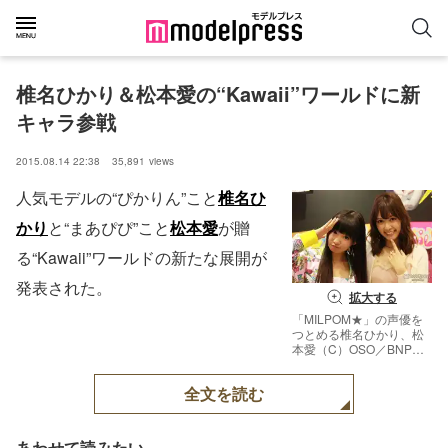
椎名ひかり＆松本愛の“Kawaii”ワールドに新
キャラ参戦
2015.08.14 22:38
35,891
views
人気モデルの“ぴかりん”こと
椎名ひ
かり
と“まあぴぴ”こと
松本愛
が贈
る“Kawaii”ワールドの新たな展開が
発表された。
拡大する
「MILPOM★」の声優を
つとめる椎名ひかり、松
本愛（C）OSO／BNP，
COVER，
ASOBISYSTEM，
全文を読む
VITHMIC【モデルプレ
ス】
あわせて読みたい