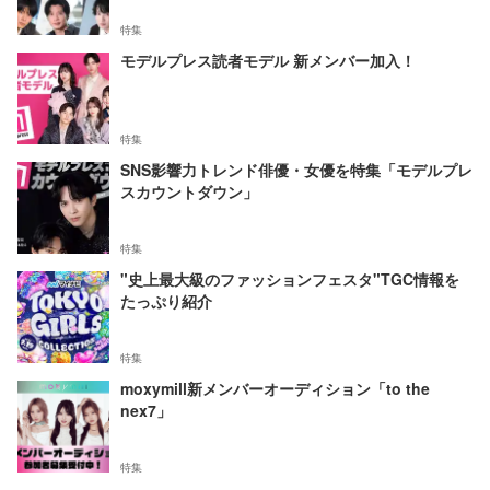
特集
モデルプレス読者モデル 新メンバー加入！
特集
SNS影響力トレンド俳優・女優を特集「モデルプレ
スカウントダウン」
特集
"史上最大級のファッションフェスタ"TGC情報を
たっぷり紹介
特集
moxymill新メンバーオーディション「to the
nex7」
特集