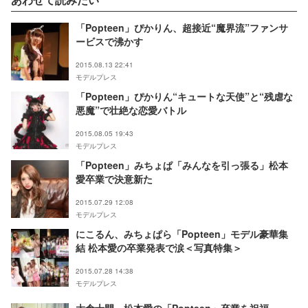
「Popteen」ぴかりん、超接近“魔界流”ファンサ
ービスで沸かす
2015.08.13 22:41
モデルプレス
「Popteen」ぴかりん“キュートな天使”と“残虐な
悪魔”で壮絶な恋愛バトル
2015.08.05 19:43
モデルプレス
「Popteen」みちょぱ「みんなを引っ張る」松本
愛卒業で決意新た
2015.07.29 12:08
モデルプレス
にこるん、みちょぱら「Popteen」モデル豪華集
結 松本愛の卒業発表で涙＜写真特集＞
2015.07.28 14:38
モデルプレス