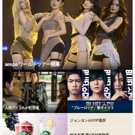
aespa ワールドツアー開幕
人気アイドルが初登場
「ブルーロック」新キャスト
ジョンヨンがJYP退所
鈴木友菜 第1子妊娠発表