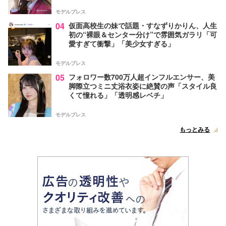
モデルプレス
04
仮面高校生の妹で話題・すなずりかりん、人生
初の“裸眼＆センター分け”で雰囲気ガラリ「可
愛すぎて衝撃」「美少女すぎる」
モデルプレス
05
フォロワー数700万人超インフルエンサー、美
脚際立つミニ丈浴衣姿に絶賛の声「スタイル良
くて憧れる」「透明感レベチ」
モデルプレス
もっとみる