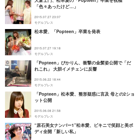
大倉士門、松本愛の「Popteen」卒業を祝福
「色々あったけど…」
2015.07.27 23:07
モデルプレス
松本愛、「Popteen」卒業を発表
2015.07.27 19:18
モデルプレス
「Popteen」ぴかりん、衝撃の金髪姿公開で「だ
れこれ」 大胆イメチェンに反響
2015.06.22 18:44
モデルプレス
「Popteen」松本愛、整形疑惑に言及 母との2ショ
ット公開
2015.06.08 21:58
モデルプレス
“原石美女ナンバー1”松本愛、ビキニで笑顔と美ボ
ディ全開「新しい私」