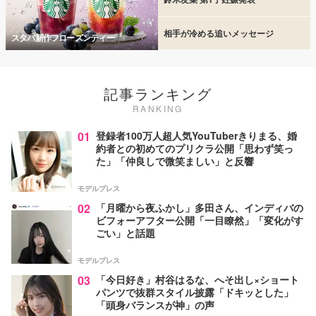
相手が冷める追いメッセージ
スタバ新作フローズンティー
記事ランキング
RANKING
01
登録者100万人超人気YouTuberきりまる、婚
約者との初めてのプリクラ公開「思わず笑っ
た」「仲良しで微笑ましい」と反響
モデルプレス
02
「月曜から夜ふかし」多田さん、インディバの
ビフォーアフター公開「一目瞭然」「変化がす
ごい」と話題
モデルプレス
03
「今日好き」村谷はるな、へそ出し×ショート
パンツで抜群スタイル披露「ドキッとした」
「頭身バランスが神」の声