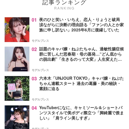
記事ランキング
RANKING
01
夜のひと笑い・いちえ、恋人・りょうと破局
涙ながらに決断の理由語る「ファンの人とか家
族に申し訳ない」2025年6月に復縁していた
モデルプレス
02
話題のキャバ嬢・ねぶたちゃん、過敏性腸症候
群に苦しんだ思春期・母の蒸発…“どん底から
の脱出劇”「生きるのって大変」人生変えた言
葉とは【インタビュー連載Vol.1】
モデルプレス
03
六本木「UNJOUR TOKYO」キャバ嬢・ねぶた
ちゃん連載スタート 過去の葛藤・美の秘訣・
素顔に迫る
モデルプレス
04
YouTuberになに、キャミソール＆ショートパ
ンツスタイルで美ボディ際立つ「脚綺麗で羨ま
しい」「肩ライン美しすぎ」
モデルプレス