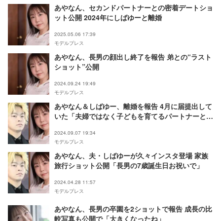
あやなん、セカンドパートナーとの密着デートショ
ット公開 2024年にしばゆーと離婚
2025.05.06 17:39
モデルプレス
あやなん、長男の顔出し終了を報告 弟との“ラスト
ショット”公開
2024.09.24 19:49
モデルプレス
あやなん＆しばゆー、離婚を報告 4月に届提出して
いた「夫婦ではなく子どもを育てるパートナーとし
て」【全文】
2024.09.07 19:34
モデルプレス
あやなん、夫・しばゆーが久々インスタ登場 家族
旅行ショット公開「長男の7歳誕生日お祝いで」
2024.04.28 11:57
モデルプレス
あやなん、長男の卒園を2ショットで報告 成長の比
較写真も公開で「大きくなったね」