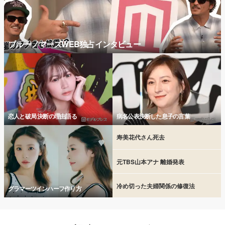
ブルーノマーズWEB独占インタビュー
恋人と破局 決断の理由語る
病名公表決断した息子の言葉
寿美花代さん死去
元TBS山本アナ 離婚発表
冷め切った夫婦関係の修復法
グラマーツインハーフ作り方