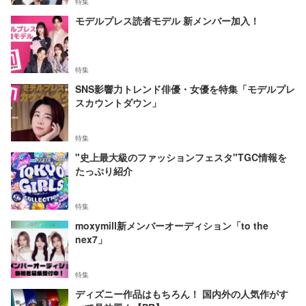
特集
モデルプレス読者モデル 新メンバー加入！
特集
SNS影響力トレンド俳優・女優を特集「モデルプレ
スカウントダウン」
特集
"史上最大級のファッションフェスタ"TGC情報を
たっぷり紹介
特集
moxymill新メンバーオーディション「to the
nex7」
特集
ディズニー作品はもちろん！ 国内外の人気作がす