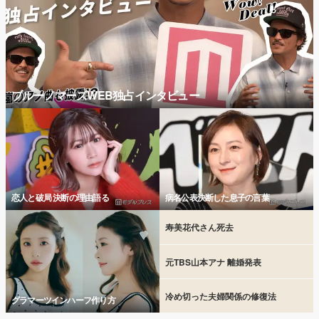
ブルーノマーズWEB独占インタビュー
恋人と破局 決断の理由語る
病名公表決断した息子の言葉
寿美花代さん死去
元TBS山本アナ 離婚発表
冷め切った夫婦関係の修復法
グラマーツインハーフ作り方