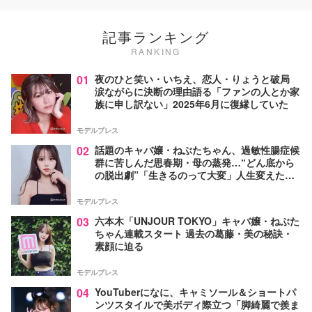
記事ランキング
RANKING
01
夜のひと笑い・いちえ、恋人・りょうと破局
涙ながらに決断の理由語る「ファンの人とか家
族に申し訳ない」2025年6月に復縁していた
モデルプレス
02
話題のキャバ嬢・ねぶたちゃん、過敏性腸症候
群に苦しんだ思春期・母の蒸発…“どん底から
の脱出劇”「生きるのって大変」人生変えた言
葉とは【インタビュー連載Vol.1】
モデルプレス
03
六本木「UNJOUR TOKYO」キャバ嬢・ねぶた
ちゃん連載スタート 過去の葛藤・美の秘訣・
素顔に迫る
モデルプレス
04
YouTuberになに、キャミソール＆ショートパ
ンツスタイルで美ボディ際立つ「脚綺麗で羨ま