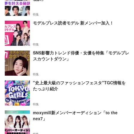
特集
モデルプレス読者モデル 新メンバー加入！
特集
SNS影響力トレンド俳優・女優を特集「モデルプレ
スカウントダウン」
特集
"史上最大級のファッションフェスタ"TGC情報を
たっぷり紹介
特集
moxymill新メンバーオーディション「to the
nex7」