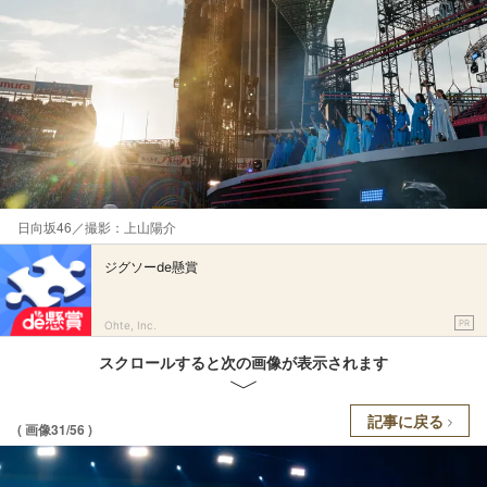
日向坂46／撮影：上山陽介
ジグソーde懸賞
PR
Ohte, Inc.
スクロールすると次の画像が表示されます
記事に戻る
( 画像31/56 )