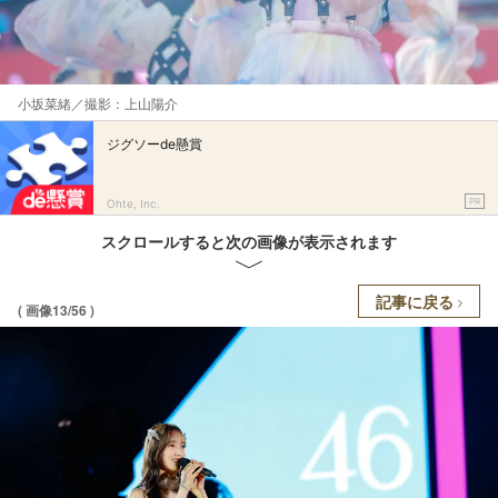
小坂菜緒／撮影：上山陽介
ジグソーde懸賞
PR
Ohte, Inc.
スクロールすると次の画像が表示されます
記事に戻る
( 画像13/56 )