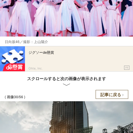
日向坂46／撮影：上山陽介
ジグソーde懸賞
PR
Ohte, Inc.
スクロールすると次の画像が表示されます
記事に戻る
( 画像30/56 )