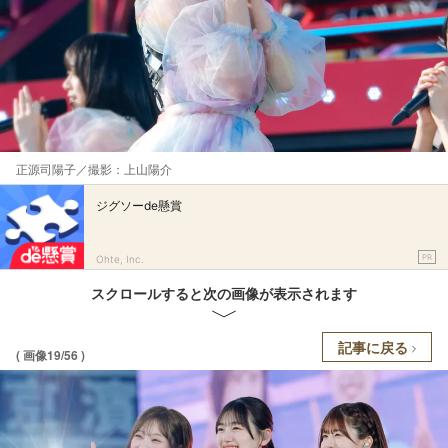
正源司陽子／撮影：上山陽介
ジグソーde懸賞
PR
Ohte, Inc.
スクロールすると次の画像が表示されます
記事に戻る
( 画像19/56 )