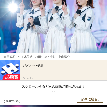
富田鈴花、佐々木美玲、松田好花／撮影：上山陽介
ジグソーde懸賞
PR
Ohte, Inc.
スクロールすると次の画像が表示されます
記事に戻る
( 画像20/56 )