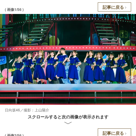
記事に戻る
( 画像1/56 )
日向坂46／撮影：上山陽介
スクロールすると次の画像が表示されます
記事に戻る
( 画像2/56 )