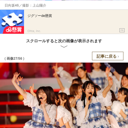
日向坂46／撮影：上山陽介
ジグソーde懸賞
PR
Ohte, Inc.
スクロールすると次の画像が表示されます
記事に戻る
( 画像27/56 )