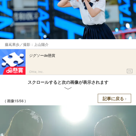
藤嶌果歩／撮影：上山陽介
ジグソーde懸賞
PR
Ohte, Inc.
スクロールすると次の画像が表示されます
記事に戻る
( 画像15/56 )