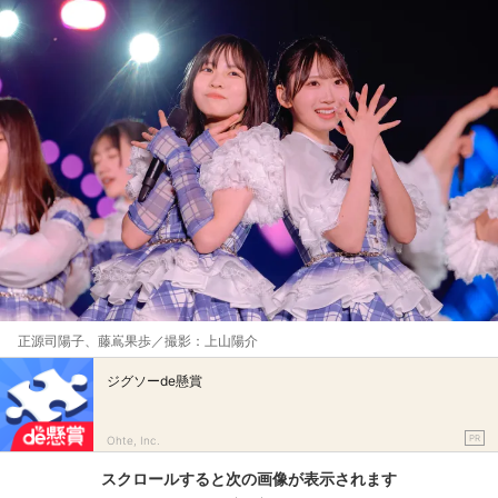
正源司陽子、藤嶌果歩／撮影：上山陽介
ジグソーde懸賞
PR
Ohte, Inc.
スクロールすると次の画像が表示されます