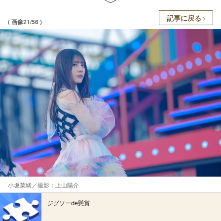
記事に戻る
( 画像21/56 )
小坂菜緒／撮影：上山陽介
ジグソーde懸賞