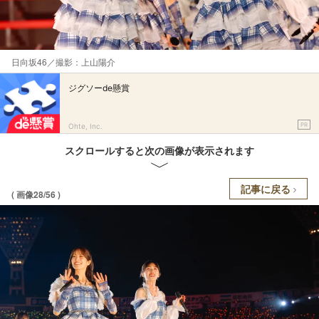
日向坂46／撮影：上山陽介
ジグソーde懸賞
PR
Ohte, Inc.
スクロールすると次の画像が表示されます
記事に戻る
( 画像28/56 )