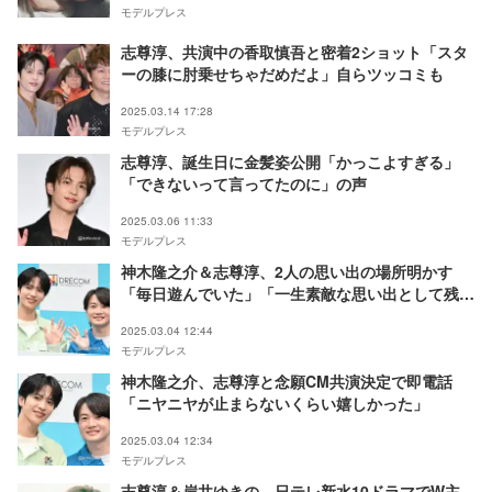
モデルプレス
志尊淳、共演中の香取慎吾と密着2ショット「スタ
ーの膝に肘乗せちゃだめだよ」自らツッコミも
2025.03.14 17:28
モデルプレス
志尊淳、誕生日に金髪姿公開「かっこよすぎる」
「できないって言ってたのに」の声
2025.03.06 11:33
モデルプレス
神木隆之介＆志尊淳、2人の思い出の場所明かす
「毎日遊んでいた」「一生素敵な思い出として残
る」
2025.03.04 12:44
モデルプレス
神木隆之介、志尊淳と念願CM共演決定で即電話
「ニヤニヤが止まらないくらい嬉しかった」
2025.03.04 12:34
モデルプレス
志尊淳＆岸井ゆきの、日テレ新水10ドラマでW主