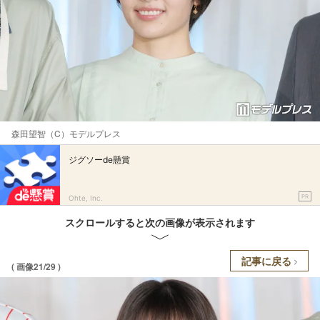
森田望智（C）モデルプレス
ジグソーde懸賞
PR
Ohte, Inc.
スクロールすると次の画像が表示されます
記事に戻る
( 画像21/29 )