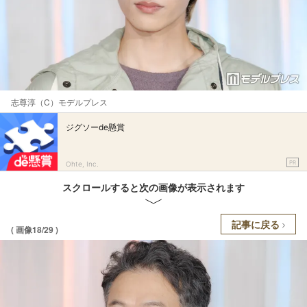
志尊淳（C）モデルプレス
ジグソーde懸賞
PR
Ohte, Inc.
スクロールすると次の画像が表示されます
記事に戻る
( 画像18/29 )