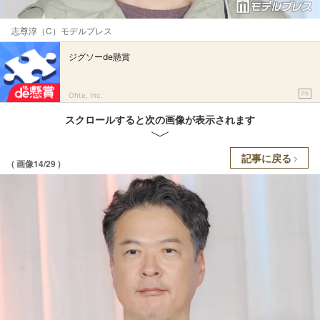
志尊淳（C）モデルプレス
ジグソーde懸賞
PR
Ohte, Inc.
スクロールすると次の画像が表示されます
記事に戻る
( 画像14/29 )