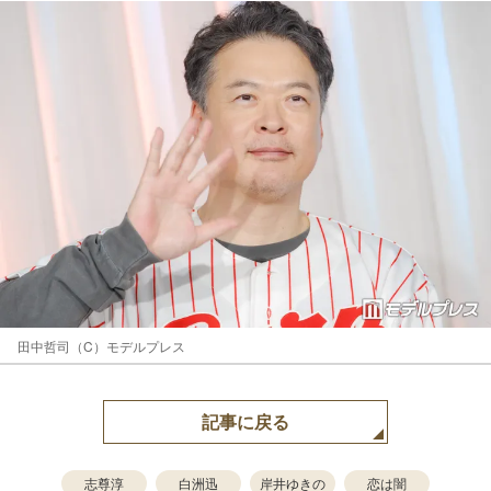
田中哲司（C）モデルプレス
記事に戻る
志尊淳
白洲迅
岸井ゆきの
恋は闇