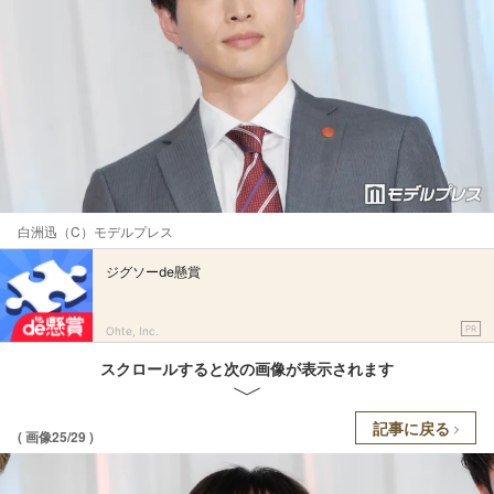
白洲迅（C）モデルプレス
ジグソーde懸賞
PR
Ohte, Inc.
スクロールすると次の画像が表示されます
記事に戻る
( 画像25/29 )