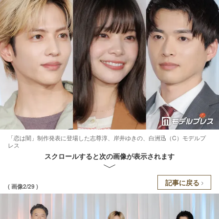
「恋は闇」制作発表に登場した志尊淳、岸井ゆきの、白洲迅（C）モデルプ
レス
スクロールすると次の画像が表示されます
記事に戻る
( 画像2/29 )