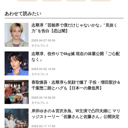
あわせて読みたい
志尊淳「芸能界で僕だけじゃないかな」“見抜く
力”を告白【恋は闇】
2025.04.07 05:00
モデルプレス
志尊淳、役作りで4kg減 現在の体重公開「ご心配
なく」
2025.04.02 12:54
モデルプレス
香取慎吾・志尊淳ら笑顔で撮了 子役・増田梨沙＆
千葉惣二朗とハグも【日本一の最低男】
2025.03.19 06:30
モデルプレス
岸井ゆきの＆宮沢氷魚、W主演で凸凹夫婦に マリ
ッジストーリー「佐藤さんと佐藤さん」公開決定
2025.03.17 17:00