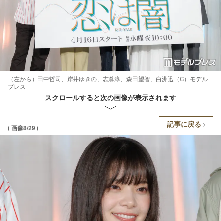
（左から）田中哲司、岸井ゆきの、志尊淳、森田望智、白洲迅（C）モデル
プレス
スクロールすると次の画像が表示されます
記事に戻る
( 画像8/29 )