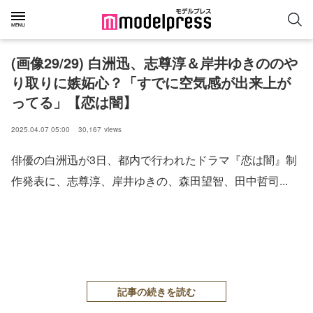
(画像29/29) 白洲迅、志尊淳＆岸井ゆきののや
り取りに嫉妬心？「すでに空気感が出来上が
ってる」【恋は闇】
2025.04.07 05:00
30,167
views
俳優の白洲迅が3日、都内で行われたドラマ『恋は闇』制
作発表に、志尊淳、岸井ゆきの、森田望智、田中哲司...
記事の続きを読む