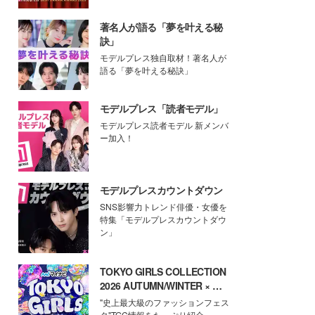
著名人が語る「夢を叶える秘
訣」
モデルプレス独自取材！著名人が
語る「夢を叶える秘訣」
モデルプレス「読者モデル」
モデルプレス読者モデル 新メンバ
ー加入！
モデルプレスカウントダウン
SNS影響力トレンド俳優・女優を
特集「モデルプレスカウントダウ
ン」
TOKYO GIRLS COLLECTION
2026 AUTUMN/WINTER × モ
デルプレス
"史上最大級のファッションフェス
タ"TGC情報をたっぷり紹介