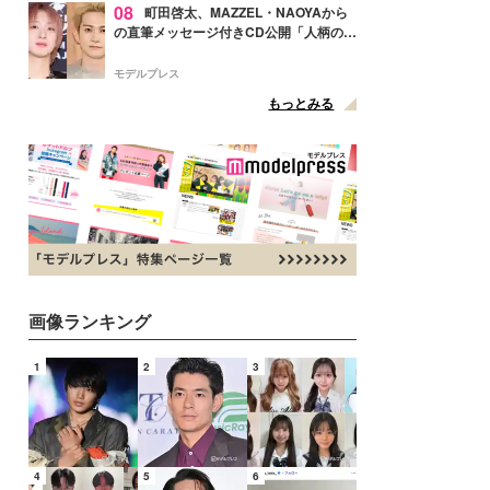
08
町田啓太、MAZZEL・NAOYAから
の直筆メッセージ付きCD公開「人柄の良
さがにじみ出てる」の声
モデルプレス
もっとみる
画像ランキング
1
2
3
4
5
6