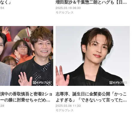
なく」
増田梨沙＆千葉惣二朗とハグも【日本
一の最低男】
:54
2025.03.19 06:30
モデルプレス
演中の香取慎吾と密着2ショ
志尊淳、誕生日に金髪姿公開「かっこ
ーの膝に肘乗せちゃだめだ
よすぎる」「できないって言ってたの
ッコミも
に」の声
:28
2025.03.06 11:33
モデルプレス