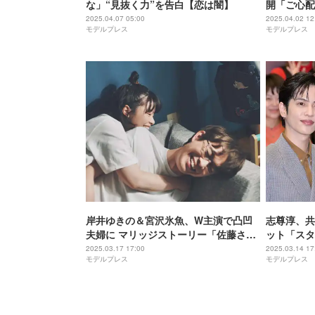
な」“見抜く力”を告白【恋は闇】
開「ご心配
2025.04.07 05:00
2025.04.02 12
モデルプレス
モデルプレス
岸井ゆきの＆宮沢氷魚、W主演で凸凹
志尊淳、共
夫婦に マリッジストーリー「佐藤さん
ット「スタ
と佐藤さん」公開決定
よ」自らツ
2025.03.17 17:00
2025.03.14 17
モデルプレス
モデルプレス