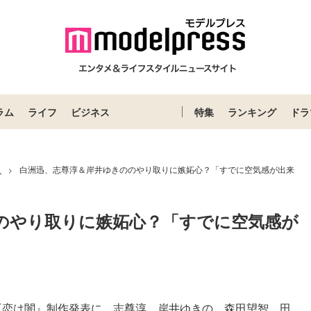
ラム
ライフ
ビジネス
特集
ランキング
ドラ
ス
白洲迅、志尊淳＆岸井ゆきののやり取りに嫉妬心？「すでに空気感が出来
>
のやり取りに嫉妬心？「すでに空気感が
『恋は闇』制作発表に、志尊淳、岸井ゆきの、森田望智、田