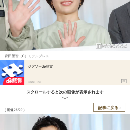
森田望智（C）モデルプレス
ジグソーde懸賞
PR
Ohte, Inc.
スクロールすると次の画像が表示されます
記事に戻る
( 画像26/29 )