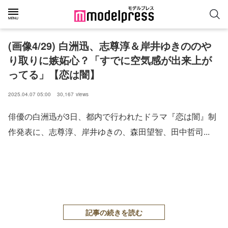
(画像4/29) 白洲迅、志尊淳＆岸井ゆきののや
り取りに嫉妬心？「すでに空気感が出来上が
ってる」【恋は闇】
2025.04.07 05:00
30,167
views
俳優の白洲迅が3日、都内で行われたドラマ『恋は闇』制
作発表に、志尊淳、岸井ゆきの、森田望智、田中哲司...
記事の続きを読む