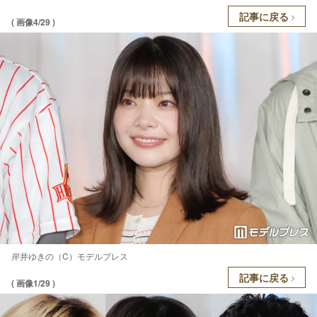
記事に戻る
( 画像4/29 )
岸井ゆきの（C）モデルプレス
記事に戻る
( 画像1/29 )