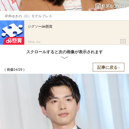
岸井ゆきの（C）モデルプレス
ジグソーde懸賞
PR
Ohte, Inc.
スクロールすると次の画像が表示されます
記事に戻る
( 画像24/29 )