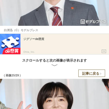
白洲迅（C）モデルプレス
ジグソーde懸賞
PR
Ohte, Inc.
スクロールすると次の画像が表示されます
記事に戻る
( 画像25/29 )