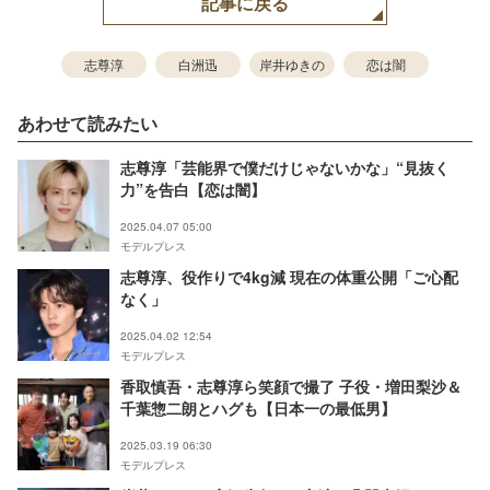
記事に戻る
志尊淳
白洲迅
岸井ゆきの
恋は闇
あわせて読みたい
志尊淳「芸能界で僕だけじゃないかな」“見抜く
力”を告白【恋は闇】
2025.04.07 05:00
モデルプレス
志尊淳、役作りで4kg減 現在の体重公開「ご心配
なく」
2025.04.02 12:54
モデルプレス
香取慎吾・志尊淳ら笑顔で撮了 子役・増田梨沙＆
千葉惣二朗とハグも【日本一の最低男】
2025.03.19 06:30
モデルプレス