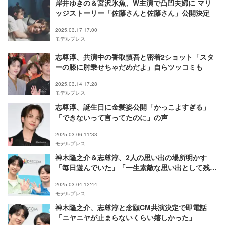
岸井ゆきの＆宮沢氷魚、W主演で凸凹夫婦に マリ
ッジストーリー「佐藤さんと佐藤さん」公開決定
2025.03.17 17:00
モデルプレス
志尊淳、共演中の香取慎吾と密着2ショット「スタ
ーの膝に肘乗せちゃだめだよ」自らツッコミも
2025.03.14 17:28
モデルプレス
志尊淳、誕生日に金髪姿公開「かっこよすぎる」
「できないって言ってたのに」の声
2025.03.06 11:33
モデルプレス
神木隆之介＆志尊淳、2人の思い出の場所明かす
「毎日遊んでいた」「一生素敵な思い出として残
る」
2025.03.04 12:44
モデルプレス
神木隆之介、志尊淳と念願CM共演決定で即電話
「ニヤニヤが止まらないくらい嬉しかった」