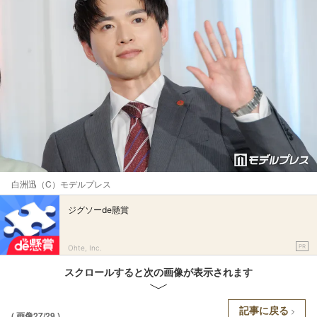
白洲迅（C）モデルプレス
ジグソーde懸賞
PR
Ohte, Inc.
スクロールすると次の画像が表示されます
記事に戻る
( 画像27/29 )