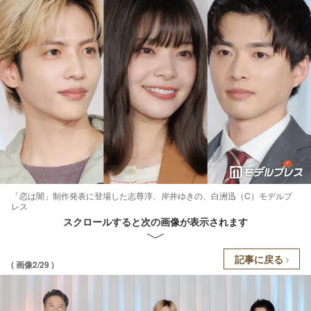
「恋は闇」制作発表に登場した志尊淳、岸井ゆきの、白洲迅（C）モデルプ
レス
スクロールすると次の画像が表示されます
記事に戻る
( 画像2/29 )