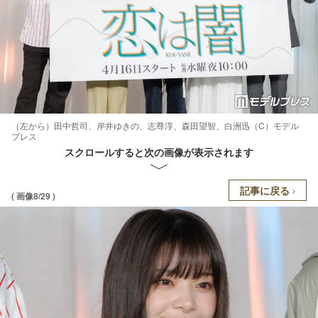
（左から）田中哲司、岸井ゆきの、志尊淳、森田望智、白洲迅（C）モデル
プレス
スクロールすると次の画像が表示されます
記事に戻る
( 画像8/29 )