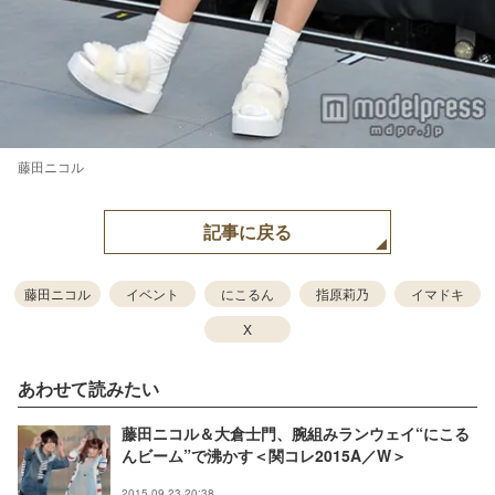
藤田ニコル
記事に戻る
藤田ニコル
イベント
にこるん
指原莉乃
イマドキ
X
あわせて読みたい
藤田ニコル＆大倉士門、腕組みランウェイ“にこる
んビーム”で沸かす＜関コレ2015A／W＞
2015.09.23 20:38