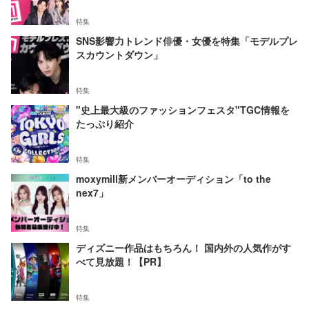
特集
SNS影響力トレンド俳優・女優を特集「モデルプレ
スカウントダウン」
特集
"史上最大級のファッションフェスタ"TGC情報を
たっぷり紹介
特集
moxymill新メンバーオーディション「to the
nex7」
特集
ディズニー作品はもちろん！ 国内外の人気作がす
べて見放題！【PR】
特集