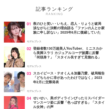
記事ランキング
RANKING
01
夜のひと笑い・いちえ、恋人・りょうと破局
涙ながらに決断の理由語る「ファンの人とか家
族に申し訳ない」2025年6月に復縁していた
モデルプレス
02
登録者数130万超美人YouTuber、ミニスカか
ら美脚スラリ カジュアルコーデ披露に反響
「何頭身？」「スタイル良すぎて見惚れる」
モデルプレス
03
スカイピース・テオくん＆加藤乃愛、破局報告
「どちらかに非があったわけではなく」2023
年2月に交際発表
モデルプレス
04
せいせい、美ボディラインぴったりスパイダー
マンスーツ姿に反響「色っぽすぎる」「スタイ
ル女神」の声