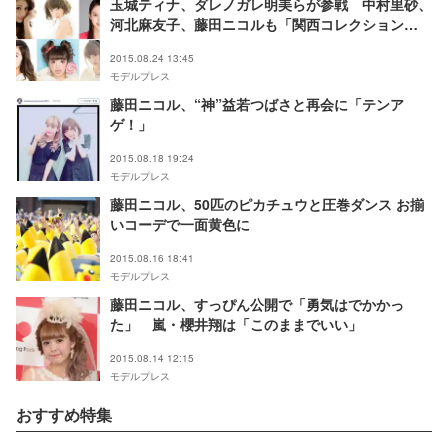
玉城ティナ、ダレノガレ明美らが参戦 中村里砂、
河北麻友子、藤田ニコルも「関西コレクション
2015 A／W」に初出演
2015.08.24 13:45
モデルプレス
藤田ニコル、“神”益若つばさと再会に「テンア
ゲ！」
2015.08.18 19:24
モデルプレス
藤田ニコル、50匹のピカチュウと圧巻ダンス お揃
いコーデで一面黄色に
2015.08.16 18:41
モデルプレス
藤田ニコル、すっぴん公開で「勇気はでかかっ
た」 嵐・櫻井翔は「このままでいい」
2015.08.14 12:15
モデルプレス
おすすめ特集