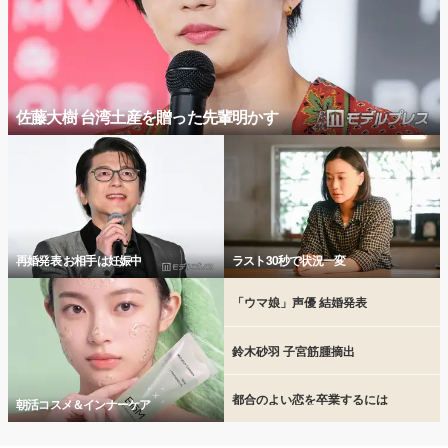
佐藤大樹 台湾土産を贈った先輩明かす
再婚発表 お相手は妊娠中
ラスト30秒で状況一変
「ウマ娘」声優 結婚発表
鈴木砂羽 子宮筋腫摘出
都合のよい恋を卒業するには
朝活コスメ＆インナーケア