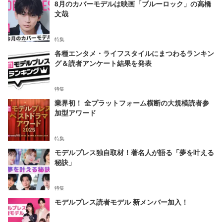
8月のカバーモデルは映画「ブルーロック」の高橋
文哉
特集
各種エンタメ・ライフスタイルにまつわるランキン
グ＆読者アンケート結果を発表
特集
業界初！ 全プラットフォーム横断の大規模読者参
加型アワード
特集
モデルプレス独自取材！著名人が語る「夢を叶える
秘訣」
特集
モデルプレス読者モデル 新メンバー加入！