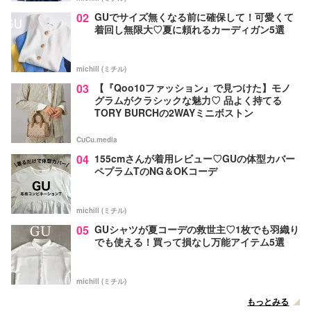
02
GUでサイズ無くなる前に確保して！可愛くて
着回し無限大♡夏に頼れるカーディガン5選
michill (ミチル)
03
【『Qoo10ファッション』で見つけた】モノ
グラムがクラシックな魅力♡ 品よく持てる
TORY BURCHの2WAYミニボストン
CuCu.media
04
155cmさんが着用レビュー♡GUの体型カバー
ペプラムTのNG＆OKコーデ
michill (ミチル)
05
GUシャツが夏コーデの救世主♡1枚でも羽織り
でも使える！買って損なし万能アイテム5選
michill (ミチル)
もっとみる