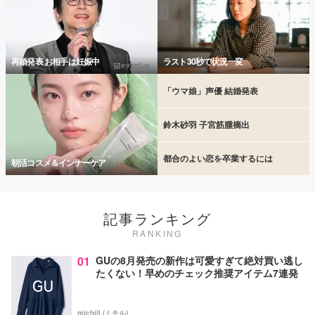
再婚発表 お相手は妊娠中
ラスト30秒で状況一変
「ウマ娘」声優 結婚発表
鈴木砂羽 子宮筋腫摘出
都合のよい恋を卒業するには
朝活コスメ＆インナーケア
記事ランキング
RANKING
01
GUの8月発売の新作は可愛すぎて絶対買い逃し
たくない！早めのチェック推奨アイテム7連発
michill (ミチル)