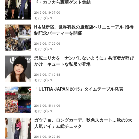
ド・カフカら豪華ゲスト集結
2015.09.19 07:00
モデルプレス
H＆M新宿、世界有数の旗艦店へリニューアル 招待
制記念パーティーを開催
2015.09.17 22:06
モデルプレス
沢尻エリカを「ナンパしないように」共演者が呼び
かけ キュートな私服で登場
2015.09.17 19:48
モデルプレス
「ULTRA JAPAN 2015」タイムテーブル発表
2015.09.15 11:09
モデルプレス
ガウチョ、ロングカーデ、秋色スカート…秋の3大
人気アイテム総チェック
2015.09.10 22:30