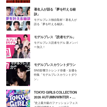
著名人が語る「夢を叶える秘
訣」
モデルプレス独自取材！著名人が
語る「夢を叶える秘訣」
モデルプレス「読者モデル」
モデルプレス読者モデル 新メンバ
ー加入！
モデルプレスカウントダウン
SNS影響力トレンド俳優・女優を
特集「モデルプレスカウントダウ
ン」
TOKYO GIRLS COLLECTION
2026 AUTUMN/WINTER × モ
デルプレス
"史上最大級のファッションフェス
タ"TGC情報をたっぷり紹介