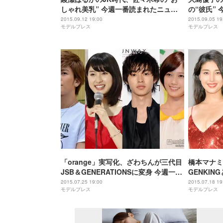
しゃれ美乳” 今週一番読まれたニュー
の“彼氏”
スは？【総合TOP10】＜9/5～9/11＞
は？【総合T
2015.09.12 19:00
2015.09.05 19
モデルプレス
モデルプレス
「orange」実写化、ざわちんが三代目
橋本マナミ
JSB＆GENERATIONSに変身 今週一番
GENKI
読まれたニュースは？【総合TOP10】
番読まれた
2015.07.25 19:00
2015.07.18 19
モデルプレス
モデルプレス
＜7/18～7/24＞
TOP10】＜