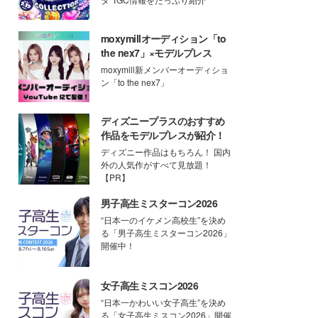
moxymillオーディション「to
the nex7」×モデルプレス
moxymill新メンバーオーディショ
ン「to the nex7」
ディズニープラスのおすすめ
作品をモデルプレスが紹介！
ディズニー作品はもちろん！ 国内
外の人気作がすべて見放題！
【PR】
男子高生ミスターコン2026
“日本一のイケメン高校生”を決め
る「男子高生ミスターコン2026」
開催中！
女子高生ミスコン2026
“日本一かわいい女子高生”を決め
る「女子高生ミスコン2026」開催