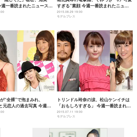
 今週一番読まれたニュース
すぎる”素顔 今週一番読まれたニュー
OP10】＜8/29～9/4＞
スは？【総合TOP10】＜8/22～8/28＞
:00
2015.08.29 19:00
モデルプレス
が“全裸”で泡まみれ、
トリンドル玲奈の涙、松山ケンイチは
NGと元恋人の過去写真 今週一
「おもしろすぎる」 今週一番読まれた
ニュースは？【総合
ニュースは？【総合TOP10】＜7/4～
:00
2015.07.11 19:00
モデルプレス
7/11～7/17＞
7/10＞