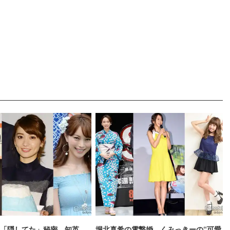
「隠してた」秘密、知英
堀北真希の電撃婚、くみっきーの“可愛