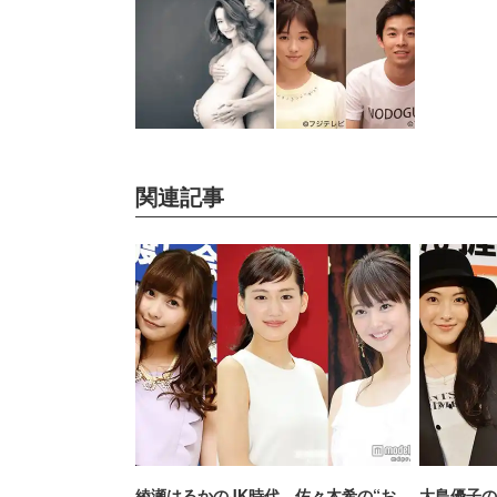
関連記事
綾瀬はるかのJK時代、佐々木希の“お
大島優子の