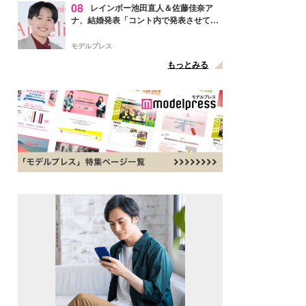
08
レインボー池田直人＆佐藤佳奈ア
ナ、結婚発表「コント内で発表させてい
ただきました」読売テレビ退社は生活拠
点変更のため
モデルプレス
もっとみる