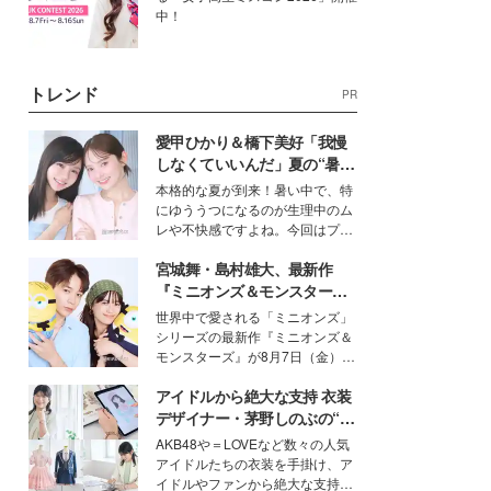
中！
トレンド
PR
愛甲ひかり＆橋下美好「我慢
しなくていいんだ」夏の“暑さ
対策”の新しい選択肢とは？
本格的な夏が到来！暑い中で、特
にゆううつになるのが生理中のム
レや不快感ですよね。今回はプラ
イベートでも仲良しで旅行好きな
宮城舞・島村雄大、最新作
モデル・愛甲ひかりさんと橋下美
好さんを迎えて本音で女子会トー
『ミニオンズ＆モンスター
ク。猛暑のお出かけを快適に過ご
ズ』の魅力熱弁 ハチャメチャ
世界中で愛される「ミニオンズ」
すヒントや、2人が感動した夏の
だけじゃない“友情と絆”に感
シリーズの最新作『ミニオンズ＆
生理の新常識にも迫りました。
動
モンスターズ』が8月7日（金）に
公開。モデルプレスでは、“大のミ
アイドルから絶大な支持 衣装
ニオン好き”という共通点を持つモ
デルの宮城舞と島村雄大の特別対
デザイナー・茅野しのぶの“可
談をお届け！それぞれの視点か
愛い”を作る美学＜「シチズン
AKB48や＝LOVEなど数々の人気
ら、今作ならではの魅力や予想外
クロスシー」インタビュー＞
アイドルたちの衣装を手掛け、ア
の感動をもたらす奥深いストーリ
イドルやファンから絶大な支持を