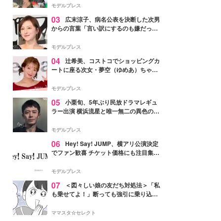
「かっこいい」と反響
モデルプレス
03
広末涼子、病名公表を決断した次男
からの言葉「言い訳にするのも嫌だっ
た」「言うべきか迷った」
モデルプレス
04
辻希美、コストコでショッピングカ
ートに座る次女・夢空（ゆめあ）ちゃん
の姿公開「乗りこなしてる感じが可愛す
ぎ」「成長を感じる」の声
モデルプレス
05
小栗旬、5年ぶり民放ドラマレギュ
ラー出演 横浜流星と唯一無二の異色のバ
ディで初共演【LOST10】
モデルプレス
06
Hey! Say! JUMP、横アリ公演決定
でファン歓喜 チケット価格にも注目集ま
る「激アツ」「平成に戻ったみたい」
モデルプレス
07
＜図々しい娘の友だち対処法＞「私
も乗せてよ！」断っても強引に乗り込ん
でくる友だち【第1話まんが】
ママスタ☆セレクト