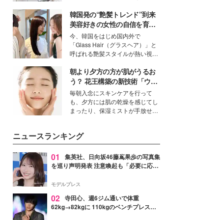
ーについて熱く語り合ってもらっ
得る、株式会社オサレカンパニー
た。
韓国発の“艶髪トレンド”到来
取締役兼クリエイティブディレク
ター・茅野しのぶ。一人ひとりの
美容好きの女性の自信を育む
個性に寄り添い、魅力を引き出す
「ヘアケア事情」って？
今、韓国をはじめ国内外で
衣装作りは、多くの女性たちに勇
「Glass Hair（グラスヘア）」と
気と自信を与え続けている。
呼ばれる艶髪スタイルが熱い視線
を集めています。メイクやファッ
朝より夕方の方が肌がうるお
ションの完成度を高めるベースと
して、“髪そのものの美しさ”に改
う？ 花王構築の新技術「ウォ
めて注目する人が増えている様
ーターキャプチャリングスキ
毎朝入念にスキンケアを行って
子。今回は、そんな憧れの艶やか
ン（捕水肌）」がスキンケア
も、夕方には肌の乾燥を感じてし
な髪を日常で叶える、美容好きの
の常識を変える予感
まったり、保湿ミストが手放せな
女性たちのヘアケア事情を紹介し
いという読者も多いのでは？そん
ます。
な美容の常識を大きく変える可能
ニュースランキング
性を秘めた、革新的な「Water
Capturing Skin（ウォーターキャ
プチャリングスキン：捕水肌）」
01
集英社、日向坂46藤嶌果歩の写真集
技術を、花王が構築した。
を巡り声明発表 注意喚起も「必要に応じ
て法的措置を含む対応を検討」
モデルプレス
02
寺田心、週6ジム通いで体重
62kg→82kgに 110kgのベンチプレス持
ち上げる姿披露「胸板の厚みすごい」