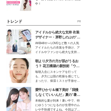
中！
トレンド
PR
アイドルから絶大な支持 衣装
デザイナー・茅野しのぶの“可
愛い”を作る美学＜「シチズン
AKB48や＝LOVEなど数々の人気
クロスシー」インタビュー＞
アイドルたちの衣装を手掛け、ア
イドルやファンから絶大な支持を
得る、株式会社オサレカンパニー
朝より夕方の方が肌がうるお
取締役兼クリエイティブディレク
ター・茅野しのぶ。一人ひとりの
う？ 花王構築の新技術「ウォ
個性に寄り添い、魅力を引き出す
ーターキャプチャリングスキ
毎朝入念にスキンケアを行って
衣装作りは、多くの女性たちに勇
ン（捕水肌）」がスキンケア
も、夕方には肌の乾燥を感じてし
気と自信を与え続けている。
の常識を変える予感
まったり、保湿ミストが手放せな
いという読者も多いのでは？そん
愛甲ひかり＆橋下美好「我慢
な美容の常識を大きく変える可能
性を秘めた、革新的な「Water
しなくていいんだ」夏の“暑さ
Capturing Skin（ウォーターキャ
対策”の新しい選択肢とは？
本格的な夏が到来！暑い中で、特
プチャリングスキン：捕水肌）」
にゆううつになるのが生理中のム
技術を、花王が構築した。
レや不快感ですよね。今回はプラ