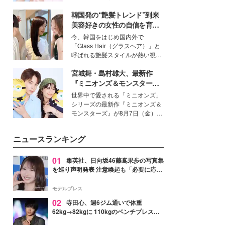
イベートでも仲良しで旅行好きな
韓国発の“艶髪トレンド”到来
モデル・愛甲ひかりさんと橋下美
好さんを迎えて本音で女子会トー
美容好きの女性の自信を育む
ク。猛暑のお出かけを快適に過ご
「ヘアケア事情」って？
今、韓国をはじめ国内外で
すヒントや、2人が感動した夏の
「Glass Hair（グラスヘア）」と
生理の新常識にも迫りました。
呼ばれる艶髪スタイルが熱い視線
を集めています。メイクやファッ
宮城舞・島村雄大、最新作
ションの完成度を高めるベースと
して、“髪そのものの美しさ”に改
『ミニオンズ＆モンスター
めて注目する人が増えている様
ズ』の魅力熱弁 ハチャメチャ
世界中で愛される「ミニオンズ」
子。今回は、そんな憧れの艶やか
だけじゃない“友情と絆”に感
シリーズの最新作『ミニオンズ＆
な髪を日常で叶える、美容好きの
動
モンスターズ』が8月7日（金）に
女性たちのヘアケア事情を紹介し
公開。モデルプレスでは、“大のミ
ます。
ニオン好き”という共通点を持つモ
ニュースランキング
デルの宮城舞と島村雄大の特別対
談をお届け！それぞれの視点か
ら、今作ならではの魅力や予想外
01
集英社、日向坂46藤嶌果歩の写真集
の感動をもたらす奥深いストーリ
を巡り声明発表 注意喚起も「必要に応じ
ーについて熱く語り合ってもらっ
て法的措置を含む対応を検討」
た。
モデルプレス
02
寺田心、週6ジム通いで体重
62kg→82kgに 110kgのベンチプレス持
ち上げる姿披露「胸板の厚みすごい」