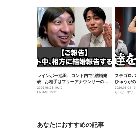
レインボー池田、コント内で“結婚発
ステゴロパ
表” お相手はフリーアナウンサーの佐
ひゅうがの
藤佳奈
2026.08.08 19:10
2026.08.08 19
ENTAME next
らいばーずワー
あなたにおすすめの記事