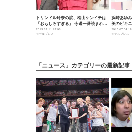
トリンドル玲奈の涙、松山ケンイチは
浜崎あゆみ
「おもしろすぎる」 今週一番読まれた
美のビキニ
ニュースは？【総合TOP10】＜7/4～
は？【総合T
2015.07.11 19:00
2015.07.04 19
モデルプレス
モデルプレス
7/10＞
「ニュース」カテゴリーの最新記事