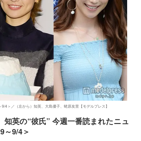
9～9/4＞／（左から）知英、大島優子、蛯原友里【モデルプレス】
知英の“彼氏” 今週一番読まれたニュ
9～9/4＞
Loaded
:
87.03%