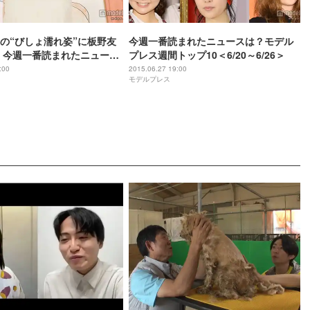
の“びしょ濡れ姿”に板野友
今週一番読まれたニュースは？モデル
 今週一番読まれたニュース
プレス週間トップ10＜6/20～6/26＞
OP10】＜6/27～7/3＞
:00
2015.06.27 19:00
モデルプレス