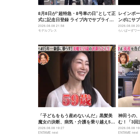
8月8日が“超特急・8号車の日”として正
レインボー
式に記念日登録 ライブ内でサプライズ
ンボにサプ
発表
2026.08.08 21:58
2026.08.08 20
モデルプレス
らいばーずワー
「子どもをもう産めないんだ」黒髪美
神田うの、
魔女の決断、病気・介護を乗り越え56
む！「3回
歳で“おばあちゃん”に
身の過去を
2026.08.08 19:27
2026.08.08 19
ENTAME next
ENTAME next