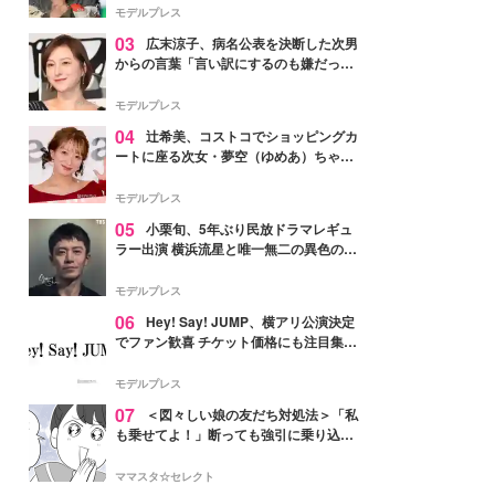
「かっこいい」と反響
モデルプレス
03
広末涼子、病名公表を決断した次男
からの言葉「言い訳にするのも嫌だっ
た」「言うべきか迷った」
モデルプレス
04
辻希美、コストコでショッピングカ
ートに座る次女・夢空（ゆめあ）ちゃん
の姿公開「乗りこなしてる感じが可愛す
ぎ」「成長を感じる」の声
モデルプレス
05
小栗旬、5年ぶり民放ドラマレギュ
ラー出演 横浜流星と唯一無二の異色のバ
ディで初共演【LOST10】
モデルプレス
06
Hey! Say! JUMP、横アリ公演決定
でファン歓喜 チケット価格にも注目集ま
る「激アツ」「平成に戻ったみたい」
モデルプレス
07
＜図々しい娘の友だち対処法＞「私
も乗せてよ！」断っても強引に乗り込ん
でくる友だち【第1話まんが】
ママスタ☆セレクト