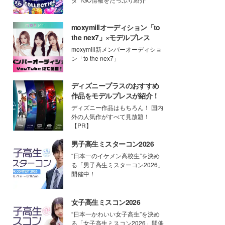
moxymillオーディション「to
the nex7」×モデルプレス
moxymill新メンバーオーディショ
ン「to the nex7」
ディズニープラスのおすすめ
作品をモデルプレスが紹介！
ディズニー作品はもちろん！ 国内
外の人気作がすべて見放題！
【PR】
男子高生ミスターコン2026
“日本一のイケメン高校生”を決め
る「男子高生ミスターコン2026」
開催中！
女子高生ミスコン2026
“日本一かわいい女子高生”を決め
る「女子高生ミスコン2026」開催