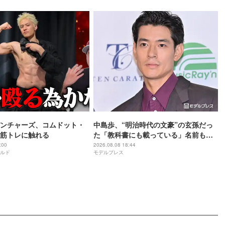
ンチャーズ、コムドット・
中島歩、“明治時代の文豪”の玄孫だっ
筋トレに触れる
た「教科書にも載っている」名前も先
祖に由来
:00
2026.08.08 18:44
ルド
モデルプレス