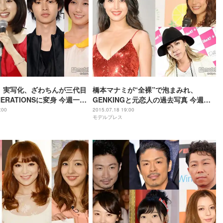
ge」実写化、ざわちんが三代目
橋本マナミが“全裸”で泡まみれ、
NERATIONSに変身 今週一番
GENKINGと元恋人の過去写真 今週一
ュースは？【総合TOP10】
番読まれたニュースは？【総合
:00
2015.07.18 19:00
モデルプレス
/24＞
TOP10】＜7/11～7/17＞