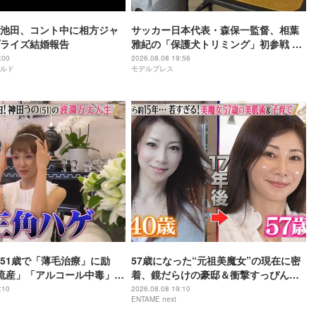
池田、コント中に相方ジャ
サッカー日本代表・森保一監督、相葉
ライズ結婚報告
雅紀の「保護犬トリミング」初参戦 ド
リームチームで心込めて挑む【24時間
:00
2026.08.08 19:56
ルド
モデルプレス
テレビ49】
51歳で「薄毛治療」に励
57歳になった“元祖美魔女”の現在に密
流産」「アルコール中毒」自
着、鏡だらけの豪邸＆衝撃すっぴん姿
赤裸々告白
を披露
:10
2026.08.08 19:10
ENTAME next