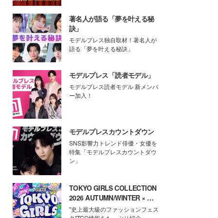
著名人が語る「夢を叶える秘
訣」
モデルプレス独自取材！著名人が
語る「夢を叶える秘訣」
モデルプレス「読者モデル」
モデルプレス読者モデル 新メンバ
ー加入！
モデルプレスカウントダウン
SNS影響力トレンド俳優・女優を
特集「モデルプレスカウントダウ
ン」
TOKYO GIRLS COLLECTION
2026 AUTUMN/WINTER × モ
デルプレス
"史上最大級のファッションフェス
タ"TGC情報をたっぷり紹介