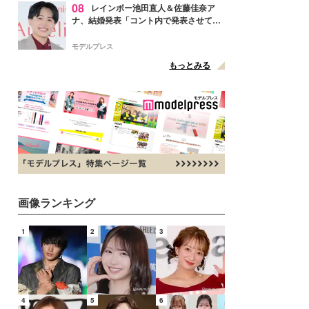
08
レインボー池田直人＆佐藤佳奈ア
ナ、結婚発表「コント内で発表させてい
ただきました」読売テレビ退社は生活拠
点変更のため
モデルプレス
もっとみる
画像ランキング
1
2
3
4
5
6