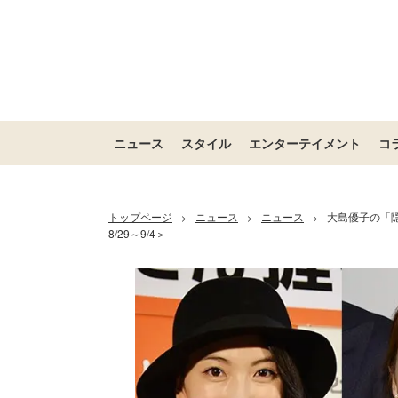
ニュース
スタイル
エンターテイメント
コ
トップページ
ニュース
ニュース
大島優子の「隠
>
>
>
8/29～9/4＞