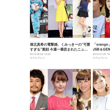
堀北真希の電撃婚、くみっきーの“可愛
「oran
すぎる”素顔 今週一番読まれたニュー
JSB＆GE
スは？【総合TOP10】＜8/22～8/28＞
読まれたニ
2015.08.29 19:00
2015.07.25 19
モデルプレス
モデルプレス
＜7/18～7