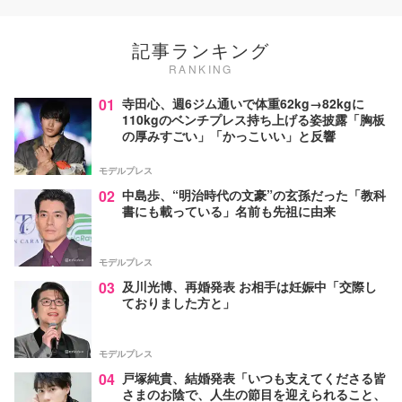
記事ランキング
RANKING
01
寺田心、週6ジム通いで体重62kg→82kgに
110kgのベンチプレス持ち上げる姿披露「胸板
の厚みすごい」「かっこいい」と反響
モデルプレス
02
中島歩、“明治時代の文豪”の玄孫だった「教科
書にも載っている」名前も先祖に由来
モデルプレス
03
及川光博、再婚発表 お相手は妊娠中「交際し
ておりました方と」
モデルプレス
04
戸塚純貴、結婚発表「いつも支えてくださる皆
さまのお陰で、人生の節目を迎えられること、