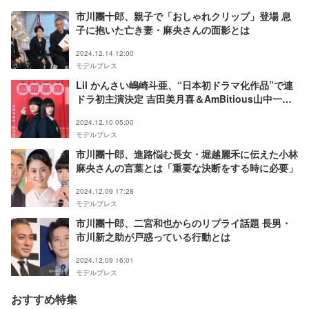
市川團十郎、親子で「おしゃれクリップ」登場 息
子に抱いた亡き妻・麻央さんの面影とは
2024.12.14 12:00
モデルプレス
Lil かんさい嶋崎斗亜、“日本初ドラマ化作品”で連
ドラ初主演決定 吉田美月喜＆AmBitious山中一輝
ら共演者も解禁
2024.12.10 05:00
モデルプレス
市川團十郎、進路悩む長女・堀越麗禾に伝えた小林
麻央さんの言葉とは「重要な決断をする時に必要」
2024.12.09 17:28
モデルプレス
市川團十郎、二宮和也からのリプライ話題 長男・
市川新之助が戸惑っている行動とは
2024.12.09 16:01
モデルプレス
おすすめ特集