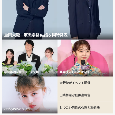
重岡大毅・濱田崇裕 結婚を同時発表
福山雅治がサプライズ登場
峯岸 夫からのキス告白
大野智がイベント開催
山崎怜奈が妊娠生報告
しつこい異性の心理と対処法
バブみfaceの作り方