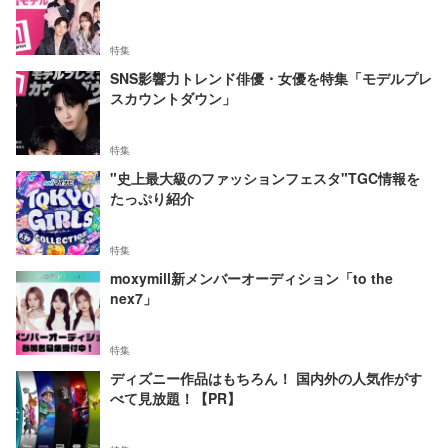
特集
SNS影響力トレンド俳優・女優を特集「モデルプレ
スカウントダウン」
特集
"史上最大級のファッションフェスタ"TGC情報を
たっぷり紹介
特集
moxymill新メンバーオーディション「to the
nex7」
特集
ディズニー作品はもちろん！ 国内外の人気作がす
べて見放題！【PR】