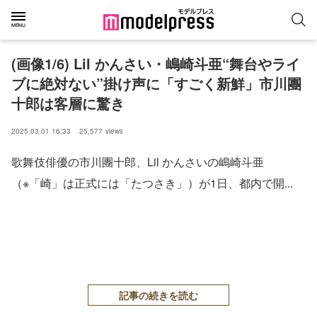
(画像1/6) Lil かんさい・嶋崎斗亜“舞台やライ
ブに絶対ない”掛け声に「すごく新鮮」市川團
十郎は客層に驚き
2025.03.01 16:33
25,577
views
歌舞伎俳優の市川團十郎、Lil かんさいの嶋崎斗亜
（※「崎」は正式には「たつさき」）が1日、都内で開...
記事の続きを読む