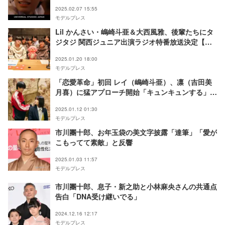
2025.02.07 15:55
モデルプレス
Lil かんさい・嶋崎斗亜＆大西風雅、後輩たちにタ
ジタジ 関西ジュニア出演ラジオ特番放送決定【関
西ジュニアの“これ伝えたいねんけど”】
2025.01.20 18:00
モデルプレス
「恋愛革命」初回 レイ（嶋崎斗亜）、凛（吉田美
月喜）に猛アプローチ開始「キュンキュンする」
「ワンコで可愛い」の声
2025.01.12 01:30
モデルプレス
市川團十郎、お年玉袋の美文字披露「達筆」「愛が
こもってて素敵」と反響
2025.01.03 11:57
モデルプレス
市川團十郎、息子・新之助と小林麻央さんの共通点
告白「DNA受け継いでる」
2024.12.16 12:17
モデルプレス