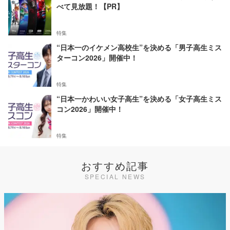
べて見放題！【PR】
特集
“日本一のイケメン高校生”を決める「男子高生ミス
ターコン2026」開催中！
特集
“日本一かわいい女子高生”を決める「女子高生ミス
コン2026」開催中！
特集
おすすめ記事
SPECIAL NEWS