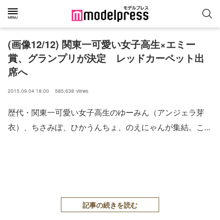
(画像12/12) 関東一可愛い女子高生×エミー
賞、グランプリが決定 レッドカーペット出
席へ
2015.09.04 18:00
585,638
views
歴代・関東一可愛い女子高生のゆーみん（アンジェラ芽
衣）、ちさみぽ、ひかうんちょ、のえにゃんが集結。こ...
記事の続きを読む