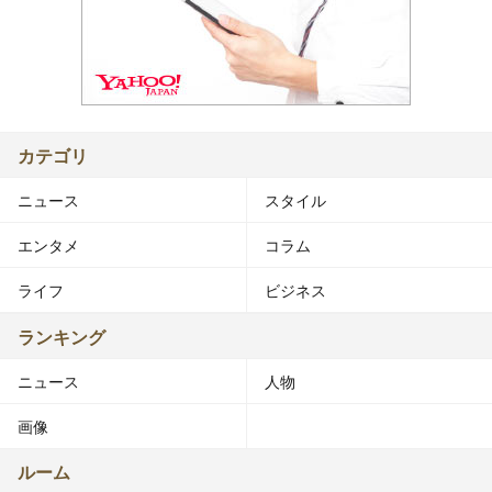
カテゴリ
ニュース
スタイル
エンタメ
コラム
ライフ
ビジネス
ランキング
ニュース
人物
画像
ルーム