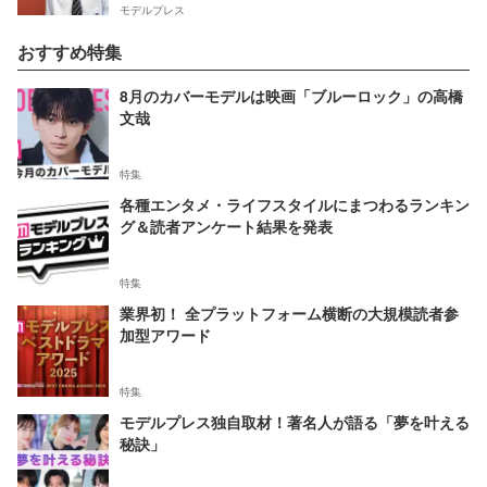
モデルプレス
おすすめ特集
8月のカバーモデルは映画「ブルーロック」の高橋
文哉
特集
各種エンタメ・ライフスタイルにまつわるランキン
グ＆読者アンケート結果を発表
特集
業界初！ 全プラットフォーム横断の大規模読者参
加型アワード
特集
モデルプレス独自取材！著名人が語る「夢を叶える
秘訣」