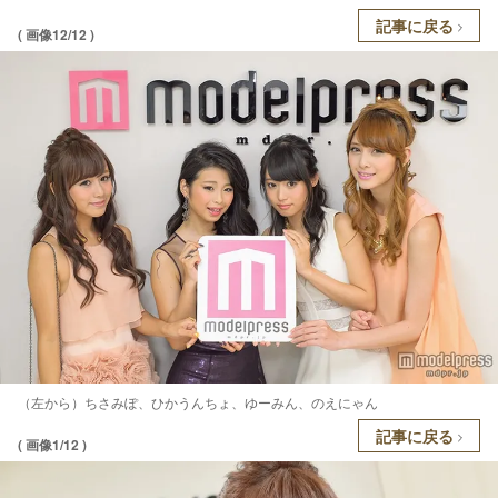
記事に戻る
( 画像12/12 )
（左から）ちさみぽ、ひかうんちょ、ゆーみん、のえにゃん
記事に戻る
( 画像1/12 )