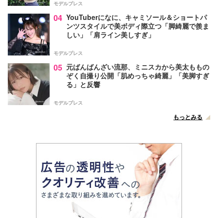
モデルプレス
04
YouTuberになに、キャミソール＆ショートパ
ンツスタイルで美ボディ際立つ「脚綺麗で羨ま
しい」「肩ライン美しすぎ」
モデルプレス
05
元ばんばんざい流那、ミニスカから美太ももの
ぞく自撮り公開「肌めっちゃ綺麗」「美脚すぎ
る」と反響
モデルプレス
もっとみる