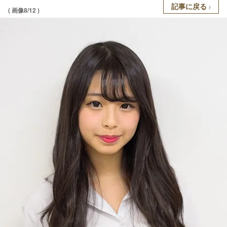
記事に戻る
( 画像8/12 )