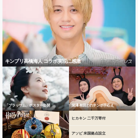
キンプリ高橋海人 コラボ実現に感激
「ブラッサム」ポスター公開
深澤 有田とのテンポ手応え
ヒカキン 二千万寄付
アソビ 米国拠点設立