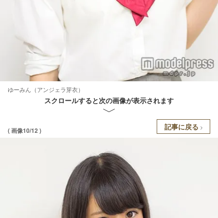
ゆーみん（アンジェラ芽衣）
スクロールすると次の画像が表示されます
記事に戻る
( 画像10/12 )