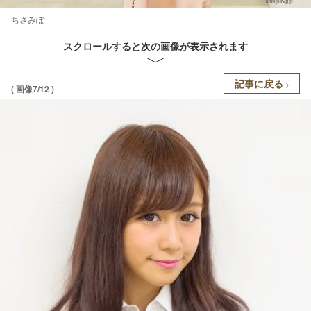
ちさみぽ
スクロールすると次の画像が表示されます
記事に戻る
( 画像7/12 )