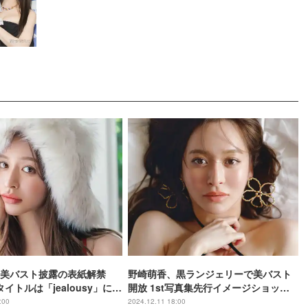
美バスト披露の表紙解禁
野崎萌香、黒ランジェリーで美バスト
タイトルは「jealousy」に決
開放 1st写真集先行イメージショット
公開
:00
2024.12.11 18:00