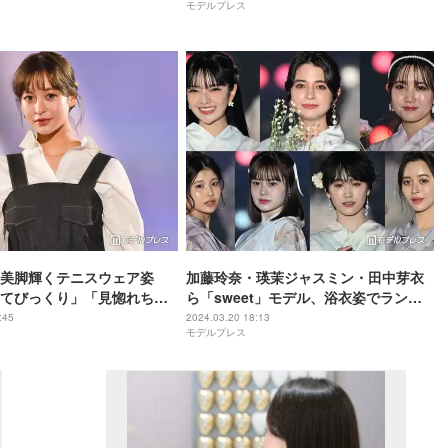
モデルプレス
美脚輝くテニスウェア姿
加藤玲奈・瑛茉ジャスミン・田中芽衣
てびっくり」「見惚れちゃ
ら「sweet」モデル、浴衣姿でランウ
ェイ華やか集結【関西コレクション
:45
2024.03.20 18:13
モデルプレス
2024 S／S】