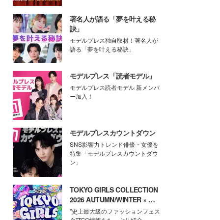
著名人が語る「夢を叶える秘
訣」
モデルプレス独自取材！著名人が
語る「夢を叶える秘訣」
モデルプレス「読者モデル」
モデルプレス読者モデル 新メンバ
ー加入！
モデルプレスカウントダウン
SNS影響力トレンド俳優・女優を
特集「モデルプレスカウントダウ
ン」
TOKYO GIRLS COLLECTION
2026 AUTUMN/WINTER × モ
デルプレス
"史上最大級のファッションフェス
タ"TGC情報をたっぷり紹介