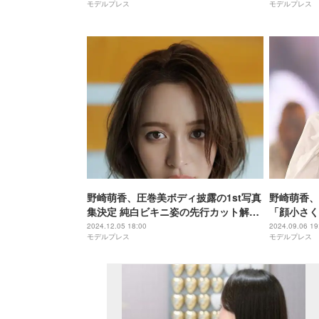
モデルプレス
モデルプレス
野崎萌香、圧巻美ボディ披露の1st写真
野崎萌香、
集決定 純白ビキニ姿の先行カット解禁
「顔小さく
「絶対に後悔させません」
う」の声
2024.12.05 18:00
2024.09.06 19
モデルプレス
モデルプレス