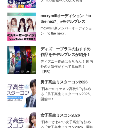
moxymillオーディション「to
the nex7」×モデルプレス
moxymill新メンバーオーディショ
ン「to the nex7」
ディズニープラスのおすすめ
作品をモデルプレスが紹介！
ディズニー作品はもちろん！ 国内
外の人気作がすべて見放題！
【PR】
男子高生ミスターコン2026
“日本一のイケメン高校生”を決め
る「男子高生ミスターコン2026」
開催中！
女子高生ミスコン2026
“日本一かわいい女子高生”を決め
る「女子高生ミスコン2026」開催