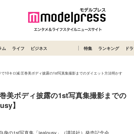
ラム
ライフ
ビジネス
特集
ランキング
ドラ
で10キロ減 圧巻美ボディ披露の1st写真集撮影までのダイエット方法明かす
圧巻美ボディ披露の1st写真集撮影までの
usy】
1st写真集「jealousy」（講談社）発売記念会...