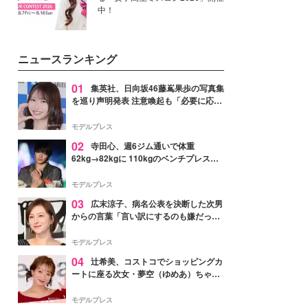
中！
ニュースランキング
01
集英社、日向坂46藤嶌果歩の写真集
を巡り声明発表 注意喚起も「必要に応じ
て法的措置を含む対応を検討」
モデルプレス
02
寺田心、週6ジム通いで体重
62kg→82kgに 110kgのベンチプレス持
ち上げる姿披露「胸板の厚みすごい」
「かっこいい」と反響
モデルプレス
03
広末涼子、病名公表を決断した次男
からの言葉「言い訳にするのも嫌だっ
た」「言うべきか迷った」
モデルプレス
04
辻希美、コストコでショッピングカ
ートに座る次女・夢空（ゆめあ）ちゃん
の姿公開「乗りこなしてる感じが可愛す
ぎ」「成長を感じる」の声
モデルプレス