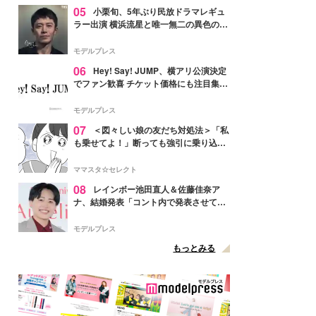
05
小栗旬、5年ぶり民放ドラマレギュ
ラー出演 横浜流星と唯一無二の異色のバ
ディで初共演【LOST10】
モデルプレス
06
Hey! Say! JUMP、横アリ公演決定
でファン歓喜 チケット価格にも注目集ま
る「激アツ」「平成に戻ったみたい」
モデルプレス
07
＜図々しい娘の友だち対処法＞「私
も乗せてよ！」断っても強引に乗り込ん
でくる友だち【第1話まんが】
ママスタ☆セレクト
08
レインボー池田直人＆佐藤佳奈ア
ナ、結婚発表「コント内で発表させてい
ただきました」読売テレビ退社は生活拠
点変更のため
モデルプレス
もっとみる