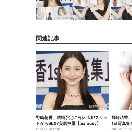
関連記事
野崎萌香、結婚予定に言及 大胆スリッ
野崎萌香、
トからSEXY美脚披露【jealousy】
1st写真集
定
2025.02.16 13:08
2025.01.30 18