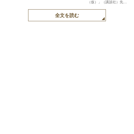
（仮）」（講談社）先行
イメージ写真
全文を読む