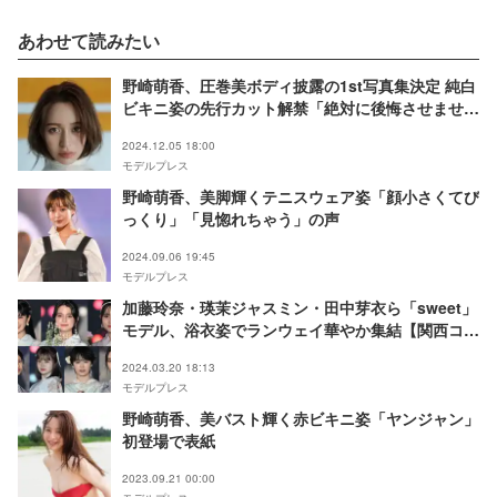
あわせて読みたい
野崎萌香、圧巻美ボディ披露の1st写真集決定 純白
ビキニ姿の先行カット解禁「絶対に後悔させませ
ん」
2024.12.05 18:00
モデルプレス
野崎萌香、美脚輝くテニスウェア姿「顔小さくてび
っくり」「見惚れちゃう」の声
2024.09.06 19:45
モデルプレス
加藤玲奈・瑛茉ジャスミン・田中芽衣ら「sweet」
モデル、浴衣姿でランウェイ華やか集結【関西コレ
クション 2024 S／S】
2024.03.20 18:13
モデルプレス
野崎萌香、美バスト輝く赤ビキニ姿「ヤンジャン」
初登場で表紙
2023.09.21 00:00