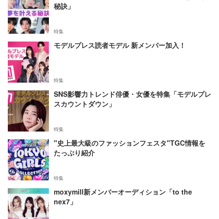
秘訣」
特集
モデルプレス読者モデル 新メンバー加入！
特集
SNS影響力トレンド俳優・女優を特集「モデルプレ
スカウントダウン」
特集
"史上最大級のファッションフェスタ"TGC情報を
たっぷり紹介
特集
moxymill新メンバーオーディション「to the
nex7」