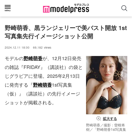
野崎萌香、黒ランジェリーで美バスト開放 1st
写真集先行イメージショット公開
2024.12.11 18:00
69,182
views
モデルの
野崎萌香
が、12月12日発売
の雑誌『FRIDAY』（講談社）の袋と
じグラビアに登場。2025年2月13日
に発売する『
野崎萌香
1st写真集
（仮）』（講談社）の先行イメージ
ショットが掲載される。
拡大する
野崎萌香／撮影：曽根将
樹／「野崎萌香1st写真集