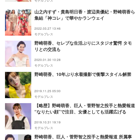
モデルプレス
山之内すず・貴島明日香・渡辺美優紀・野崎萌香ら
集結「神コレ」で華やかランウェイ
2022.03.27 13:46
モデルプレス
野崎萌香、セレブな生活ぶりにスタジオ驚愕 タモ
リとの交流も
2020.01.30 10:28
モデルプレス
野崎萌香、10年ぶり水着撮影で衝撃スタイル解禁
2019.11.25 05:00
モデルプレス
【略歴】野崎萌香、巨人・菅野智之投手と熱愛報道
“なりたい顔”で注目、女優としても活躍広げる
2019.10.31 19:19
モデルプレス
野崎萌香、巨人・菅野智之投手と熱愛報道 所属事