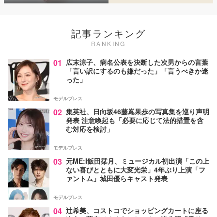
記事ランキング
RANKING
01
広末涼子、病名公表を決断した次男からの言葉
「言い訳にするのも嫌だった」「言うべきか迷
った」
モデルプレス
02
集英社、日向坂46藤嶌果歩の写真集を巡り声明
発表 注意喚起も「必要に応じて法的措置を含
む対応を検討」
モデルプレス
03
元ME:I飯田栞月、ミュージカル初出演「この上
ない喜びとともに大変光栄」4年ぶり上演「フ
ァントム」城田優らキャスト発表
モデルプレス
04
辻希美、コストコでショッピングカートに座る