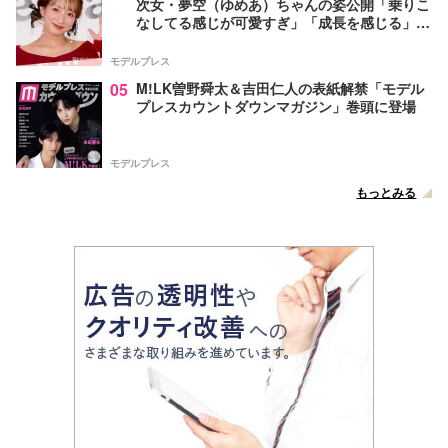
次女・夢空（ゆめあ）ちゃんの姿公開「乗りこ
なしてる感じが可愛すぎ」「成長を感じる」の
声
モデルプレス
05
M!LK曽野舜太＆吉田仁人の表紙解禁「モデル
プレスカウントダウンマガジン」巻頭に登場
モデルプレス
もっとみる