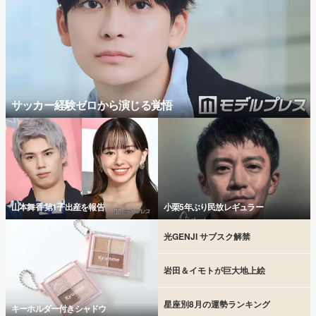
サッカー経験ゼロから演じる覚悟
山本舞香 第1子出産を報告
小栗5年ぶり民放レギュラー
光GENJI サブスク解禁
岩田＆イモトが巨大地上絵
星座別8月の運勢ランキング
キーホルダー付きシャドウ