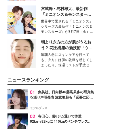
イベートでも仲良しで旅行好きな
宮城舞・島村雄大、最新作
モデル・愛甲ひかりさんと橋下美
好さんを迎えて本音で女子会トー
『ミニオンズ＆モンスター
ク。猛暑のお出かけを快適に過ご
ズ』の魅力熱弁 ハチャメチャ
世界中で愛される「ミニオンズ」
すヒントや、2人が感動した夏の
だけじゃない“友情と絆”に感
シリーズの最新作『ミニオンズ＆
生理の新常識にも迫りました。
動
モンスターズ』が8月7日（金）に
公開。モデルプレスでは、“大のミ
朝より夕方の方が肌がうるお
ニオン好き”という共通点を持つモ
デルの宮城舞と島村雄大の特別対
う？ 花王構築の新技術「ウォ
談をお届け！それぞれの視点か
ーターキャプチャリングスキ
毎朝入念にスキンケアを行って
ら、今作ならではの魅力や予想外
ン（捕水肌）」がスキンケア
も、夕方には肌の乾燥を感じてし
の感動をもたらす奥深いストーリ
の常識を変える予感
まったり、保湿ミストが手放せな
ーについて熱く語り合ってもらっ
いという読者も多いのでは？そん
た。
な美容の常識を大きく変える可能
ニュースランキング
性を秘めた、革新的な「Water
Capturing Skin（ウォーターキャ
プチャリングスキン：捕水肌）」
01
集英社、日向坂46藤嶌果歩の写真集
技術を、花王が構築した。
を巡り声明発表 注意喚起も「必要に応じ
て法的措置を含む対応を検討」
モデルプレス
02
寺田心、週6ジム通いで体重
62kg→82kgに 110kgのベンチプレス持
ち上げる姿披露「胸板の厚みすごい」