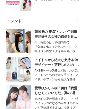
中！
トレンド
PR
韓国発の“艶髪トレンド”到来
美容好きの女性の自信を育む
「ヘアケア事情」って？
今、韓国をはじめ国内外で
「Glass Hair（グラスヘア）」と
呼ばれる艶髪スタイルが熱い視線
を集めています。メイクやファッ
アイドルから絶大な支持 衣装
ションの完成度を高めるベースと
して、“髪そのものの美しさ”に改
デザイナー・茅野しのぶの“可
めて注目する人が増えている様
愛い”を作る美学＜「シチズン
AKB48や＝LOVEなど数々の人気
子。今回は、そんな憧れの艶やか
クロスシー」インタビュー＞
アイドルたちの衣装を手掛け、ア
な髪を日常で叶える、美容好きの
イドルやファンから絶大な支持を
女性たちのヘアケア事情を紹介し
得る、株式会社オサレカンパニー
ます。
愛甲ひかり＆橋下美好「我慢
取締役兼クリエイティブディレク
ター・茅野しのぶ。一人ひとりの
しなくていいんだ」夏の“暑さ
個性に寄り添い、魅力を引き出す
対策”の新しい選択肢とは？
本格的な夏が到来！暑い中で、特
衣装作りは、多くの女性たちに勇
にゆううつになるのが生理中のム
気と自信を与え続けている。
レや不快感ですよね。今回はプラ