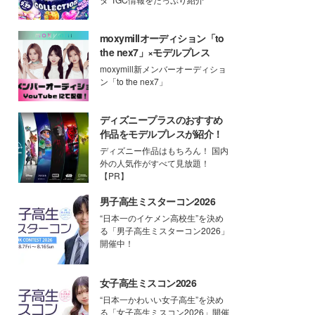
moxymillオーディション「to
the nex7」×モデルプレス
moxymill新メンバーオーディショ
ン「to the nex7」
ディズニープラスのおすすめ
作品をモデルプレスが紹介！
ディズニー作品はもちろん！ 国内
外の人気作がすべて見放題！
【PR】
男子高生ミスターコン2026
“日本一のイケメン高校生”を決め
る「男子高生ミスターコン2026」
開催中！
女子高生ミスコン2026
“日本一かわいい女子高生”を決め
る「女子高生ミスコン2026」開催