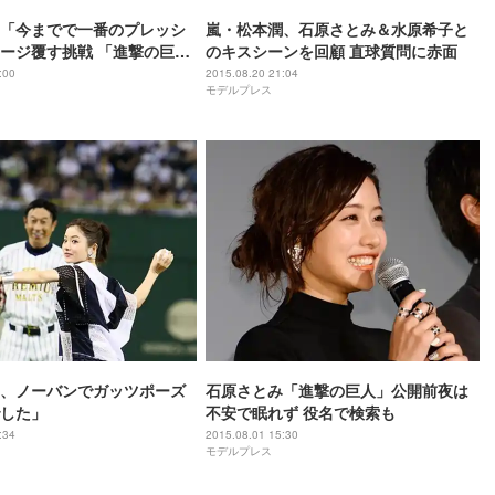
「今までで一番のプレッシ
嵐・松本潤、石原さとみ＆水原希子と
覆す挑戦 「進撃の巨
のキスシーンを回顧 直球質問に赤面
モノとは？モデルプレスイ
:00
2015.08.20 21:04
モデルプレス
、ノーバンでガッツポーズ
石原さとみ「進撃の巨人」公開前夜は
した」
不安で眠れず 役名で検索も
:34
2015.08.01 15:30
モデルプレス