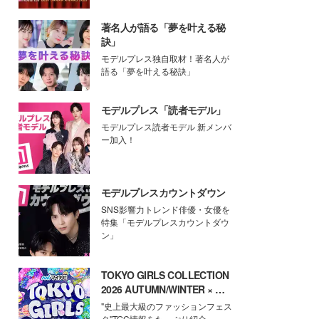
著名人が語る「夢を叶える秘
訣」
モデルプレス独自取材！著名人が
語る「夢を叶える秘訣」
モデルプレス「読者モデル」
モデルプレス読者モデル 新メンバ
ー加入！
モデルプレスカウントダウン
SNS影響力トレンド俳優・女優を
特集「モデルプレスカウントダウ
ン」
TOKYO GIRLS COLLECTION
2026 AUTUMN/WINTER × モ
デルプレス
"史上最大級のファッションフェス
タ"TGC情報をたっぷり紹介