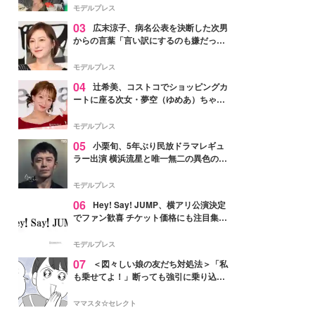
「かっこいい」と反響
モデルプレス
03
広末涼子、病名公表を決断した次男
からの言葉「言い訳にするのも嫌だっ
た」「言うべきか迷った」
モデルプレス
04
辻希美、コストコでショッピングカ
ートに座る次女・夢空（ゆめあ）ちゃん
の姿公開「乗りこなしてる感じが可愛す
ぎ」「成長を感じる」の声
モデルプレス
05
小栗旬、5年ぶり民放ドラマレギュ
ラー出演 横浜流星と唯一無二の異色のバ
ディで初共演【LOST10】
モデルプレス
06
Hey! Say! JUMP、横アリ公演決定
でファン歓喜 チケット価格にも注目集ま
る「激アツ」「平成に戻ったみたい」
モデルプレス
07
＜図々しい娘の友だち対処法＞「私
も乗せてよ！」断っても強引に乗り込ん
でくる友だち【第1話まんが】
ママスタ☆セレクト