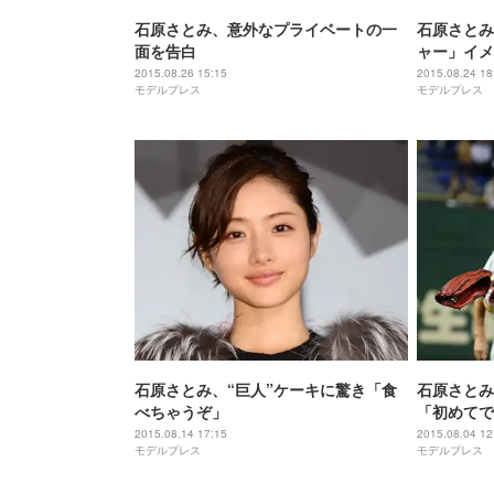
石原さとみ、意外なプライベートの一
石原さとみ
面を告白
ャー」イメージ
人」で得た
2015.08.26 15:15
2015.08.24 18
モデルプレス
モデルプレス
ンタビュー
石原さとみ、“巨人”ケーキに驚き「食
石原さとみ
べちゃうぞ」
「初めてで
2015.08.14 17:15
2015.08.04 12
モデルプレス
モデルプレス