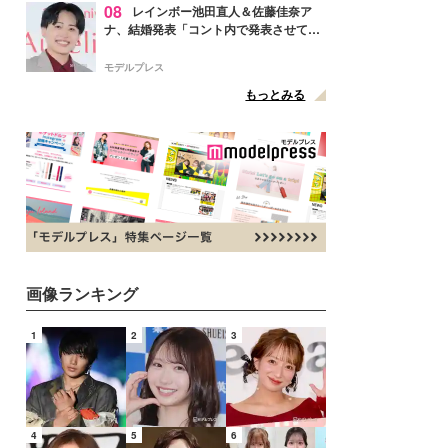
08
レインボー池田直人＆佐藤佳奈ア
ナ、結婚発表「コント内で発表させてい
ただきました」読売テレビ退社は生活拠
点変更のため
モデルプレス
もっとみる
画像ランキング
1
2
3
4
5
6