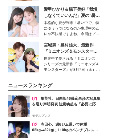
女性たちのヘアケア事情を紹介し
いという読者も多いのでは？そん
ます。
愛甲ひかり＆橋下美好「我慢
な美容の常識を大きく変える可能
性を秘めた、革新的な「Water
しなくていいんだ」夏の“暑さ
Capturing Skin（ウォーターキャ
対策”の新しい選択肢とは？
本格的な夏が到来！暑い中で、特
プチャリングスキン：捕水肌）」
にゆううつになるのが生理中のム
技術を、花王が構築した。
レや不快感ですよね。今回はプラ
イベートでも仲良しで旅行好きな
宮城舞・島村雄大、最新作
モデル・愛甲ひかりさんと橋下美
好さんを迎えて本音で女子会トー
『ミニオンズ＆モンスター
ク。猛暑のお出かけを快適に過ご
ズ』の魅力熱弁 ハチャメチャ
世界中で愛される「ミニオンズ」
すヒントや、2人が感動した夏の
だけじゃない“友情と絆”に感
シリーズの最新作『ミニオンズ＆
生理の新常識にも迫りました。
動
モンスターズ』が8月7日（金）に
公開。モデルプレスでは、“大のミ
ニオン好き”という共通点を持つモ
ニュースランキング
デルの宮城舞と島村雄大の特別対
談をお届け！それぞれの視点か
ら、今作ならではの魅力や予想外
01
集英社、日向坂46藤嶌果歩の写真集
の感動をもたらす奥深いストーリ
を巡り声明発表 注意喚起も「必要に応じ
ーについて熱く語り合ってもらっ
て法的措置を含む対応を検討」
た。
モデルプレス
02
寺田心、週6ジム通いで体重
62kg→82kgに 110kgのベンチプレス持
ち上げる姿披露「胸板の厚みすごい」