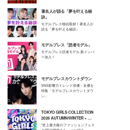
著名人が語る「夢を叶える秘
訣」
モデルプレス独自取材！著名人が
語る「夢を叶える秘訣」
モデルプレス「読者モデル」
モデルプレス読者モデル 新メンバ
ー加入！
モデルプレスカウントダウン
SNS影響力トレンド俳優・女優を
特集「モデルプレスカウントダウ
ン」
TOKYO GIRLS COLLECTION
2026 AUTUMN/WINTER × モ
デルプレス
"史上最大級のファッションフェス
タ"TGC情報をたっぷり紹介