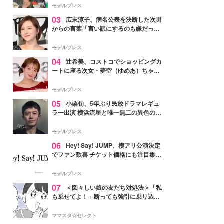
「かっこいい」と反響
モデルプレス
03
広末涼子、病名公表を決断した次男
からの言葉「言い訳にするのも嫌だっ
た」「言うべきか迷った」
モデルプレス
04
辻希美、コストコでショッピングカ
ートに座る次女・夢空（ゆめあ）ちゃん
の姿公開「乗りこなしてる感じが可愛す
ぎ」「成長を感じる」の声
モデルプレス
05
小栗旬、5年ぶり民放ドラマレギュ
ラー出演 横浜流星と唯一無二の異色のバ
ディで初共演【LOST10】
モデルプレス
06
Hey! Say! JUMP、横アリ公演決定
でファン歓喜 チケット価格にも注目集ま
る「激アツ」「平成に戻ったみたい」
モデルプレス
07
＜図々しい娘の友だち対処法＞「私
も乗せてよ！」断っても強引に乗り込ん
でくる友だち【第1話まんが】
ママスタ☆セレクト