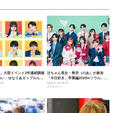
」大型イベント2年連続開催
辻ちゃん長女・希空（のあ）が参加
めい・せなりあカップルら出
「今日好き」卒業編2025inソウル、全
第1弾解禁【青春祭2025】
68シリーズで歴代最高視聴記録
:39
2025.01.30 20:00
モデルプレス