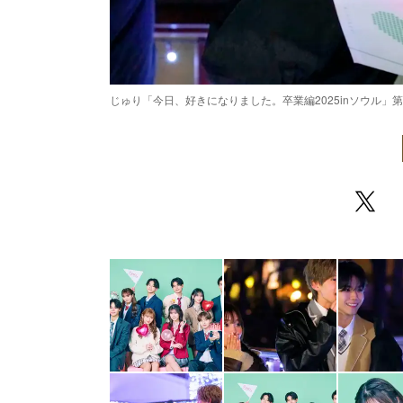
じゅり「今日、好きになりました。卒業編2025inソウル」第4話（C
/
Unmute