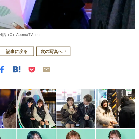
）AbemaTV, Inc.
記事に戻る
次の写真へ
Loaded
:
83.55%