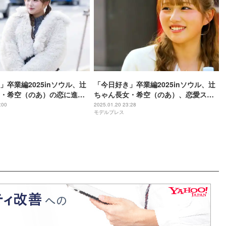
」卒業編2025inソウル、辻
「今日好き」卒業編2025inソウル、辻
・希空（のあ）の恋に進展
ちゃん長女・希空（のあ）、恋愛スタ
人・井上裕介「思っていた
イル明かす「重いって言われる」【ネ
:00
2025.01.20 23:28
モデルプレス
」【ネタバレあり】
タバレあり】