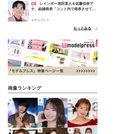
08
レインボー池田直人＆佐藤佳奈ア
ナ、結婚発表「コント内で発表させてい
ただきました」読売テレビ退社は生活拠
点変更のため
モデルプレス
もっとみる
画像ランキング
1
2
3
4
5
6