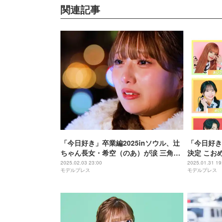
関連記事
「今日好き」卒業編2025inソウル、辻
「今日好き
ちゃん長女・希空（のあ）が涙 三角関
決定 こお
係の恋に悩み【ネタバレあり】
演メンバー
2025.02.03 23:00
2025.01.31 19
モデルプレス
モデルプレス