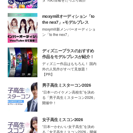
moxymillオーディション「to
the nex7」×モデルプレス
moxymill新メンバーオーディショ
ン「to the nex7」
ディズニープラスのおすすめ
作品をモデルプレスが紹介！
ディズニー作品はもちろん！ 国内
外の人気作がすべて見放題！
【PR】
男子高生ミスターコン2026
“日本一のイケメン高校生”を決め
る「男子高生ミスターコン2026」
開催中！
女子高生ミスコン2026
“日本一かわいい女子高生”を決め
る「女子高生ミスコン2026」開催