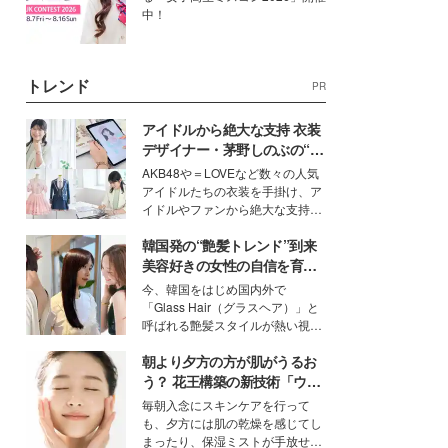
中！
トレンド
PR
アイドルから絶大な支持 衣装
デザイナー・茅野しのぶの“可
愛い”を作る美学＜「シチズン
AKB48や＝LOVEなど数々の人気
クロスシー」インタビュー＞
アイドルたちの衣装を手掛け、ア
イドルやファンから絶大な支持を
得る、株式会社オサレカンパニー
韓国発の“艶髪トレンド”到来
取締役兼クリエイティブディレク
ター・茅野しのぶ。一人ひとりの
美容好きの女性の自信を育む
個性に寄り添い、魅力を引き出す
「ヘアケア事情」って？
今、韓国をはじめ国内外で
衣装作りは、多くの女性たちに勇
「Glass Hair（グラスヘア）」と
気と自信を与え続けている。
呼ばれる艶髪スタイルが熱い視線
を集めています。メイクやファッ
朝より夕方の方が肌がうるお
ションの完成度を高めるベースと
して、“髪そのものの美しさ”に改
う？ 花王構築の新技術「ウォ
めて注目する人が増えている様
ーターキャプチャリングスキ
毎朝入念にスキンケアを行って
子。今回は、そんな憧れの艶やか
ン（捕水肌）」がスキンケア
も、夕方には肌の乾燥を感じてし
な髪を日常で叶える、美容好きの
の常識を変える予感
まったり、保湿ミストが手放せな