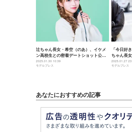
辻ちゃん長女・希空（のあ）、イケメ
「今日好き
ン高校生との密着デートショット公開
ちゃん長女
「キュンキュンする」「美男美女」の
恋愛見届け
2025.01.30 10:39
2025.01.27 23
モデルプレス
モデルプレス
声
展開と違う
あなたにおすすめの記事