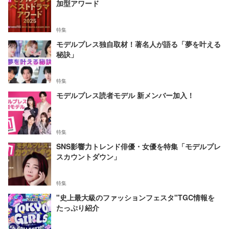
加型アワード
特集
モデルプレス独自取材！著名人が語る「夢を叶える
秘訣」
特集
モデルプレス読者モデル 新メンバー加入！
特集
SNS影響力トレンド俳優・女優を特集「モデルプレ
スカウントダウン」
特集
"史上最大級のファッションフェスタ"TGC情報を
たっぷり紹介