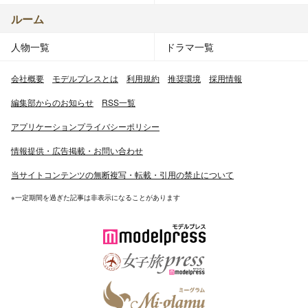
ルーム
人物一覧
ドラマ一覧
会社概要
モデルプレスとは
利用規約
推奨環境
採用情報
編集部からのお知らせ
RSS一覧
アプリケーションプライバシーポリシー
情報提供・広告掲載・お問い合わせ
当サイトコンテンツの無断複写・転載・引用の禁止について
※一定期間を過ぎた記事は非表示になることがあります