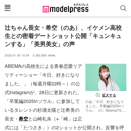
辻ちゃん長女・希空（のあ）、イケメン高校
生との密着デートショット公開「キュンキュ
ンする」「美男美女」の声
2025.01.30 10:39
2,382,893
views
ABEMAの高校生による青春恋愛リア
リティーショー「今日、好きになり
ました。」（毎週月曜22時～）の公
式Instagramが、28日に更新された。
拡大する
「卒業編2025inソウル」に参加して
のあ「今日、好きになり
ました。卒業編2025inソ
いるタレントの杉浦太陽と辻希美の
ウル」（C）AbemaTV,
Inc.
長女・
希空
と山崎礼央（※「崎」は正
式には「たつさき」）の2ショットが公開され、反響を呼