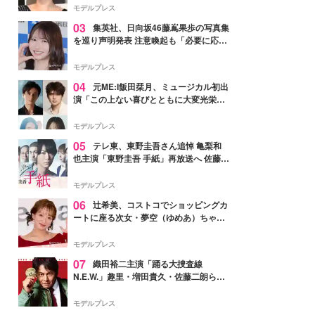
モデルプレス
03
集英社、日向坂46藤嶌果歩の写真集
を巡り声明発表 注意喚起も「必要に応じ
て法的措置を含む対応を検討」
モデルプレス
04
元ME:I飯田栞月、ミュージカル初出
演「この上ない喜びとともに大変光栄」
4年ぶり上演「ファントム」城田優らキ
ャスト発表
モデルプレス
05
テレ東、東野圭吾さん追悼 亀梨和
也主演「東野圭吾 手紙」再放送へ 佐藤隆
太・本田翼・中村倫也ら出演
モデルプレス
06
辻希美、コストコでショッピングカ
ートに座る次女・夢空（ゆめあ）ちゃん
の姿公開「乗りこなしてる感じが可愛す
ぎ」「成長を感じる」の声
モデルプレス
07
織田裕二主演「踊る大捜査線
N.E.W.」趣里・増田貴久・佐藤二朗ら新
メンバー紹介映像解禁 各キャラクター象
徴する“謎のキーワード”も
モデルプレス