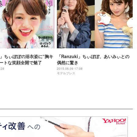
ki」ちぃぽぽの浴衣姿に“胸キ
「Ranzuki」ちぃぽぽ、あいみぃとの
ュートな笑顔全開で魅了
偶然に驚き
:28
2015.06.09 17:08
モデルプレス