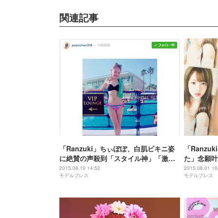
関連記事
「Ranzuki」ちぃぽぽ、白肌ビキニ姿
「Ranz
に絶賛の声殺到「スタイル神」「激か
た」念願叶
わ」
2015.08.10 14:52
2015.08.01 16
モデルプレス
モデルプレス