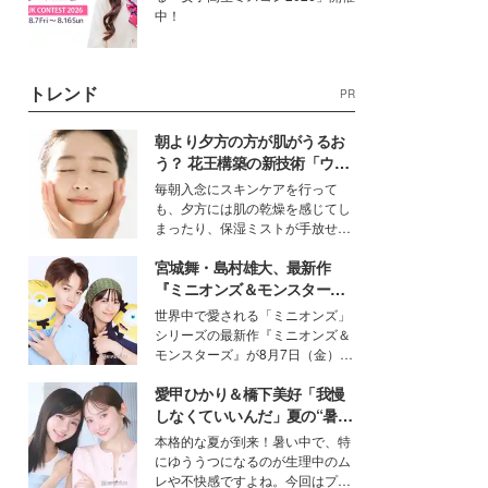
中！
トレンド
PR
朝より夕方の方が肌がうるお
う？ 花王構築の新技術「ウォ
ーターキャプチャリングスキ
毎朝入念にスキンケアを行って
ン（捕水肌）」がスキンケア
も、夕方には肌の乾燥を感じてし
の常識を変える予感
まったり、保湿ミストが手放せな
いという読者も多いのでは？そん
宮城舞・島村雄大、最新作
な美容の常識を大きく変える可能
性を秘めた、革新的な「Water
『ミニオンズ＆モンスター
Capturing Skin（ウォーターキャ
ズ』の魅力熱弁 ハチャメチャ
世界中で愛される「ミニオンズ」
プチャリングスキン：捕水肌）」
だけじゃない“友情と絆”に感
シリーズの最新作『ミニオンズ＆
技術を、花王が構築した。
動
モンスターズ』が8月7日（金）に
公開。モデルプレスでは、“大のミ
愛甲ひかり＆橋下美好「我慢
ニオン好き”という共通点を持つモ
デルの宮城舞と島村雄大の特別対
しなくていいんだ」夏の“暑さ
談をお届け！それぞれの視点か
対策”の新しい選択肢とは？
本格的な夏が到来！暑い中で、特
ら、今作ならではの魅力や予想外
にゆううつになるのが生理中のム
の感動をもたらす奥深いストーリ
レや不快感ですよね。今回はプラ