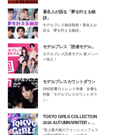
著名人が語る「夢を叶える秘
訣」
モデルプレス独自取材！著名人が
語る「夢を叶える秘訣」
モデルプレス「読者モデル」
モデルプレス読者モデル 新メンバ
ー加入！
モデルプレスカウントダウン
SNS影響力トレンド俳優・女優を
特集「モデルプレスカウントダウ
ン」
TOKYO GIRLS COLLECTION
2026 AUTUMN/WINTER × モ
デルプレス
"史上最大級のファッションフェス
タ"TGC情報をたっぷり紹介