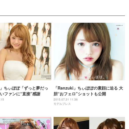
uki」ちぃぽぽ「ずっと夢だっ
「Ranzuki」ちぃぽぽの素顔に迫る 大
いファンに“直接”感謝
胆“おフェロ”ショットも公開
:15
2015.07.31 11:36
モデルプレス