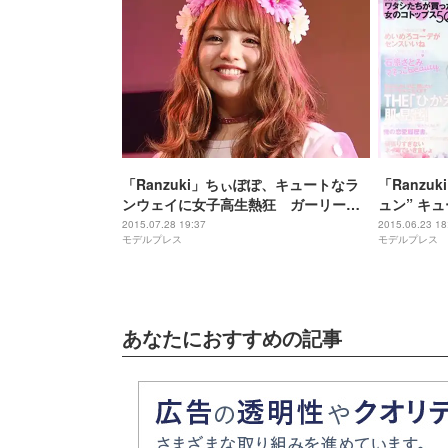
「Ranzuki」ちぃぽぽ、キュートなラ
「Ranzu
ンウェイに女子高生熱狂 ガーリーさ
ュン” キ
全開ステージ
2015.07.28 19:37
2015.06.23 18
モデルプレス
モデルプレス
あなたにおすすめの記事