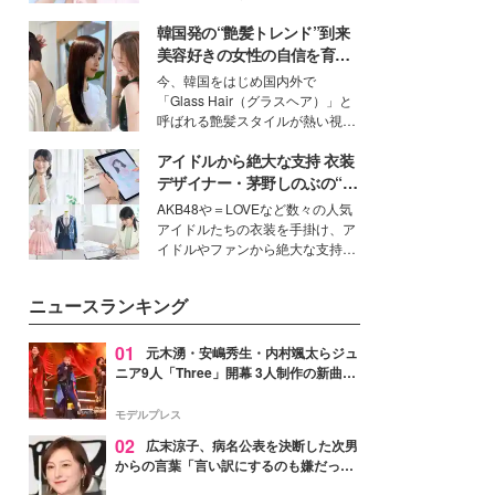
ーについて熱く語り合ってもらっ
イベートでも仲良しで旅行好きな
た。
韓国発の“艶髪トレンド”到来
モデル・愛甲ひかりさんと橋下美
好さんを迎えて本音で女子会トー
美容好きの女性の自信を育む
ク。猛暑のお出かけを快適に過ご
「ヘアケア事情」って？
今、韓国をはじめ国内外で
すヒントや、2人が感動した夏の
「Glass Hair（グラスヘア）」と
生理の新常識にも迫りました。
呼ばれる艶髪スタイルが熱い視線
を集めています。メイクやファッ
アイドルから絶大な支持 衣装
ションの完成度を高めるベースと
して、“髪そのものの美しさ”に改
デザイナー・茅野しのぶの“可
めて注目する人が増えている様
愛い”を作る美学＜「シチズン
AKB48や＝LOVEなど数々の人気
子。今回は、そんな憧れの艶やか
クロスシー」インタビュー＞
アイドルたちの衣装を手掛け、ア
な髪を日常で叶える、美容好きの
イドルやファンから絶大な支持を
女性たちのヘアケア事情を紹介し
得る、株式会社オサレカンパニー
ます。
取締役兼クリエイティブディレク
ニュースランキング
ター・茅野しのぶ。一人ひとりの
個性に寄り添い、魅力を引き出す
衣装作りは、多くの女性たちに勇
01
元木湧・安嶋秀生・内村颯太らジュ
気と自信を与え続けている。
ニア9人「Three」開幕 3人制作の新曲＆
手描きセットに込めた想い「もっと前に
進んで夢を掴みたい」【ゲネプロレポ】
モデルプレス
02
広末涼子、病名公表を決断した次男
からの言葉「言い訳にするのも嫌だっ
た」「言うべきか迷った」