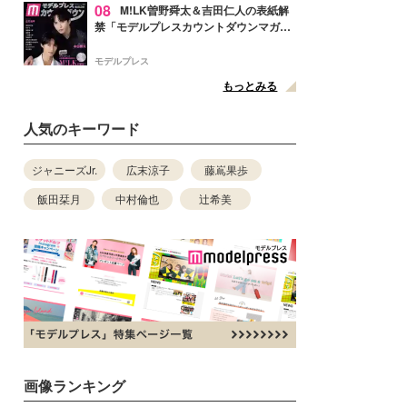
08
M!LK曽野舜太＆吉田仁人の表紙解
禁「モデルプレスカウントダウンマガジ
ン」巻頭に登場
モデルプレス
もっとみる
人気のキーワード
ジャニーズJr.
広末涼子
藤嶌果歩
飯田栞月
中村倫也
辻希美
画像ランキング