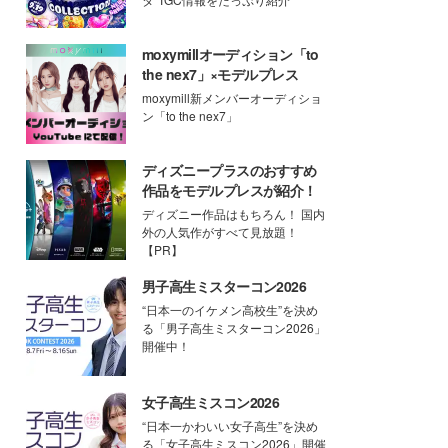
moxymillオーディション「to
the nex7」×モデルプレス
moxymill新メンバーオーディショ
ン「to the nex7」
ディズニープラスのおすすめ
作品をモデルプレスが紹介！
ディズニー作品はもちろん！ 国内
外の人気作がすべて見放題！
【PR】
男子高生ミスターコン2026
“日本一のイケメン高校生”を決め
る「男子高生ミスターコン2026」
開催中！
女子高生ミスコン2026
“日本一かわいい女子高生”を決め
る「女子高生ミスコン2026」開催