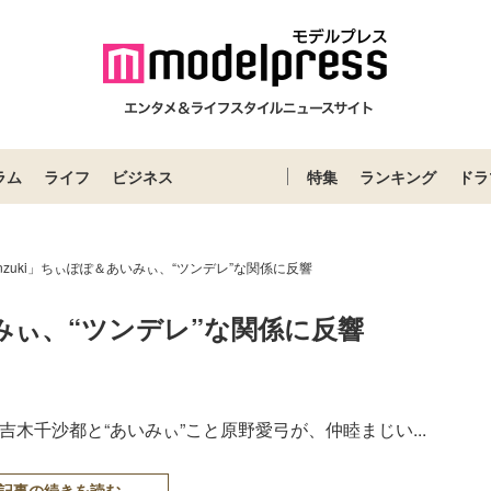
ラム
ライフ
ビジネス
特集
ランキング
ドラ
nzuki」ちぃぽぽ＆あいみぃ、“ツンデレ”な関係に反響
いみぃ、“ツンデレ”な関係に反響
と吉木千沙都と“あいみぃ”こと原野愛弓が、仲睦まじい...
記事の続きを読む