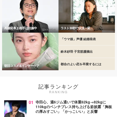
再婚発表 お相手は妊娠中
ラスト30秒で状況一変
「ウマ娘」声優 結婚発表
鈴木砂羽 子宮筋腫摘出
都合のよい恋を卒業するには
朝活コスメ＆インナーケア
記事ランキング
RANKING
01
寺田心、週6ジム通いで体重62kg→82kgに
110kgのベンチプレス持ち上げる姿披露「胸板
の厚みすごい」「かっこいい」と反響