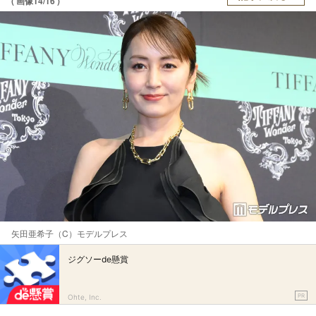
( 画像14/16 )
矢田亜希子（C）モデルプレス
ジグソーde懸賞
PR
Ohte, Inc.