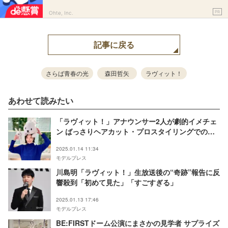
PR
Ohte, Inc.
記事に戻る
さらば青春の光
森田哲矢
ラヴィット！
あわせて読みたい
「ラヴィット！」アナウンサー2人が劇的イメチェ
ン ばっさりヘアカット・プロスタイリングでの変
身ぶりに「びっくり」「似合ってる」と反響
2025.01.14 11:34
モデルプレス
川島明「ラヴィット！」生放送後の“奇跡”報告に反
響殺到「初めて見た」「すごすぎる」
2025.01.13 17:46
モデルプレス
BE:FIRSTドーム公演にまさかの見学者 サプライズ