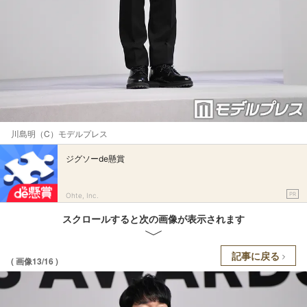
川島明（C）モデルプレス
ジグソーde懸賞
PR
Ohte, Inc.
スクロールすると次の画像が表示されます
記事に戻る
( 画像13/16 )