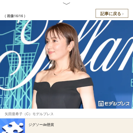
記事に戻る
( 画像16/16 )
矢田亜希子（C）モデルプレス
ジグソーde懸賞