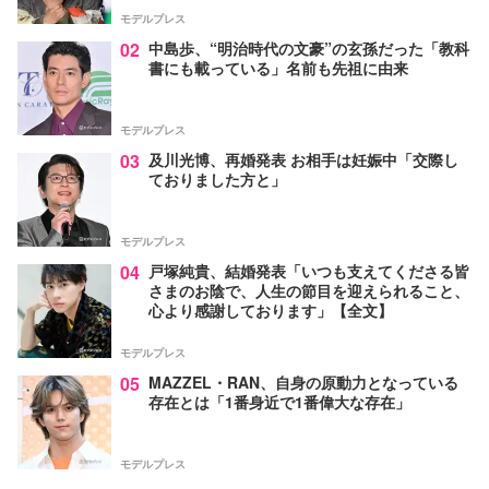
モデルプレス
02
中島歩、“明治時代の文豪”の玄孫だった「教科
書にも載っている」名前も先祖に由来
モデルプレス
03
及川光博、再婚発表 お相手は妊娠中「交際し
ておりました方と」
モデルプレス
04
戸塚純貴、結婚発表「いつも支えてくださる皆
さまのお陰で、人生の節目を迎えられること、
心より感謝しております」【全文】
モデルプレス
05
MAZZEL・RAN、自身の原動力となっている
存在とは「1番身近で1番偉大な存在」
モデルプレス