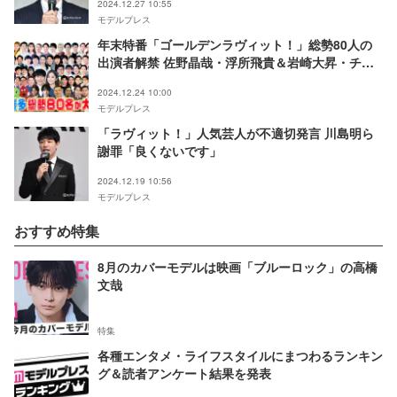
2024.12.27 10:55
モデルプレス
年末特番「ゴールデンラヴィット！」総勢80人の
出演者解禁 佐野晶哉・浮所飛貴＆岩崎大昇・チャ
ンソンら
2024.12.24 10:00
モデルプレス
「ラヴィット！」人気芸人が不適切発言 川島明ら
謝罪「良くないです」
2024.12.19 10:56
モデルプレス
おすすめ特集
8月のカバーモデルは映画「ブルーロック」の高橋
文哉
特集
各種エンタメ・ライフスタイルにまつわるランキン
グ＆読者アンケート結果を発表