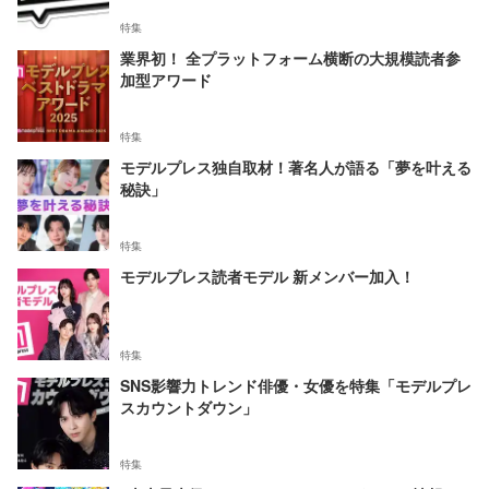
特集
業界初！ 全プラットフォーム横断の大規模読者参
加型アワード
特集
モデルプレス独自取材！著名人が語る「夢を叶える
秘訣」
特集
モデルプレス読者モデル 新メンバー加入！
特集
SNS影響力トレンド俳優・女優を特集「モデルプレ
スカウントダウン」
特集