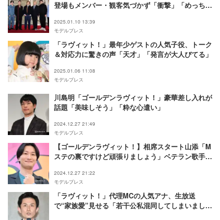
登場もメンバー・観客気づかず「衝撃」「めっちゃ
シュール」と反響
2025.01.10 13:39
モデルプレス
「ラヴィット！」最年少ゲストの人気子役、トーク
＆対応力に驚きの声「天才」「発言が大人びてる」
2025.01.06 11:08
モデルプレス
川島明「ゴールデンラヴィット！」豪華差し入れが
話題「美味しそう」「粋な心遣い」
2024.12.27 21:49
モデルプレス
【ゴールデンラヴィット！】相席スタート山添「M
ステの裏ですけど頑張りましょう」ベテラン歌手が
北海道から駆けつける
2024.12.27 21:22
モデルプレス
「ラヴィット！」代理MCの人気アナ、生放送
で“家族愛”見せる「若干公私混同してしまいまし
た」