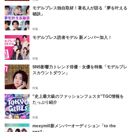
モデルプレス独自取材！著名人が語る「夢を叶える
秘訣」
特集
モデルプレス読者モデル 新メンバー加入！
特集
SNS影響力トレンド俳優・女優を特集「モデルプレ
スカウントダウン」
特集
"史上最大級のファッションフェスタ"TGC情報を
たっぷり紹介
特集
moxymill新メンバーオーディション「to the
nex7」