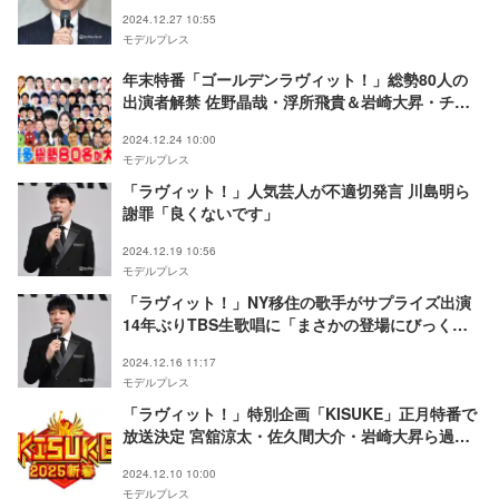
た」
2024.12.27 10:55
モデルプレス
年末特番「ゴールデンラヴィット！」総勢80人の
出演者解禁 佐野晶哉・浮所飛貴＆岩崎大昇・チャ
ンソンら
2024.12.24 10:00
モデルプレス
「ラヴィット！」人気芸人が不適切発言 川島明ら
謝罪「良くないです」
2024.12.19 10:56
モデルプレス
「ラヴィット！」NY移住の歌手がサプライズ出演
14年ぶりTBS生歌唱に「まさかの登場にびっく
り」「久々に聴いたけど名曲」の声
2024.12.16 11:17
モデルプレス
「ラヴィット！」特別企画「KISUKE」正月特番で
放送決定 宮舘涼太・佐久間大介・岩崎大昇ら過去
最大級のスリル満点新ステージに挑む
2024.12.10 10:00
モデルプレス