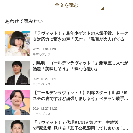
全文を読む
あわせて読みたい
「ラヴィット！」最年少ゲストの人気子役、トーク
＆対応力に驚きの声「天才」「発言が大人びてる」
2025.01.06 11:08
モデルプレス
川島明「ゴールデンラヴィット！」豪華差し入れが
話題「美味しそう」「粋な心遣い」
2024.12.27 21:49
モデルプレス
【ゴールデンラヴィット！】相席スタート山添「M
ステの裏ですけど頑張りましょう」ベテラン歌手が
北海道から駆けつける
2024.12.27 21:22
モデルプレス
「ラヴィット！」代理MCの人気アナ、生放送
で“家族愛”見せる「若干公私混同してしまいまし