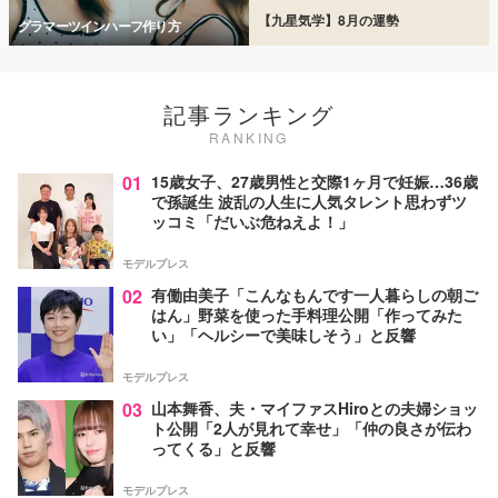
【九星気学】8月の運勢
グラマーツインハーフ作り方
記事ランキング
RANKING
01
15歳女子、27歳男性と交際1ヶ月で妊娠…36歳
で孫誕生 波乱の人生に人気タレント思わずツ
ッコミ「だいぶ危ねえよ！」
モデルプレス
02
有働由美子「こんなもんです一人暮らしの朝ご
はん」野菜を使った手料理公開「作ってみた
い」「ヘルシーで美味しそう」と反響
モデルプレス
03
山本舞香、夫・マイファスHiroとの夫婦ショッ
ト公開「2人が見れて幸せ」「仲の良さが伝わ
ってくる」と反響
モデルプレス