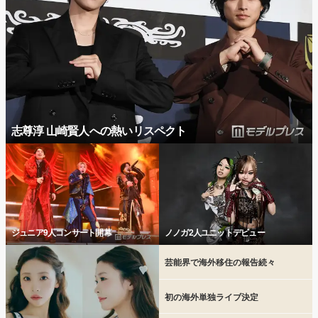
志尊淳 山崎賢人への熱いリスペクト
ジュニア9人コンサート開幕
ノノガ2人ユニットデビュー
芸能界で海外移住の報告続々
初の海外単独ライブ決定