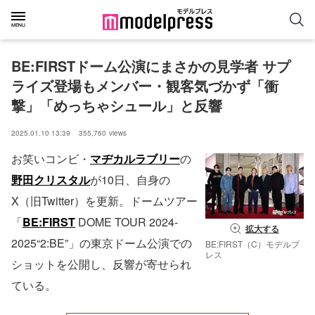
BE:FIRSTドーム公演にまさかの見学者 サプ
ライズ登場もメンバー・観客気づかず「衝
撃」「めっちゃシュール」と反響
2025.01.10 13:39
355,760
views
お笑いコンビ・
マヂカルラブリー
の
野田クリスタル
が10日、自身の
X（旧Twitter）を更新。ドームツアー
「
BE:FIRST
DOME TOUR 2024-
拡大する
2025“2:BE”」の東京ドーム公演での
BE:FIRST（C）モデルプ
レス
ショットを公開し、反響が寄せられ
ている。