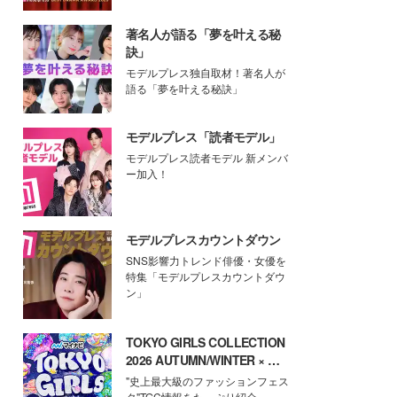
著名人が語る「夢を叶える秘
訣」
モデルプレス独自取材！著名人が
語る「夢を叶える秘訣」
モデルプレス「読者モデル」
モデルプレス読者モデル 新メンバ
ー加入！
モデルプレスカウントダウン
SNS影響力トレンド俳優・女優を
特集「モデルプレスカウントダウ
ン」
TOKYO GIRLS COLLECTION
2026 AUTUMN/WINTER × モ
デルプレス
"史上最大級のファッションフェス
タ"TGC情報をたっぷり紹介