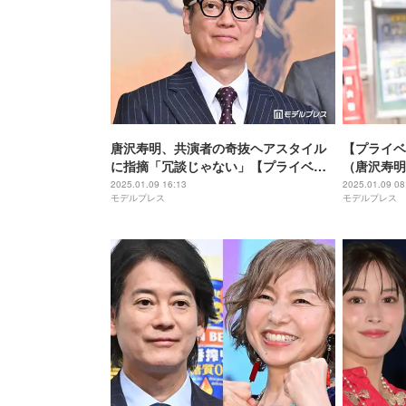
唐沢寿明、共演者の奇抜ヘアスタイル
【プライベ
に指摘「冗談じゃない」【プライベー
（唐沢寿明
トバンカー】
快マネーサ
2025.01.09 16:13
2025.01.09 08
モデルプレス
モデルプレス