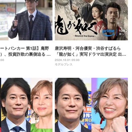
ートバンカー 第1話】庵野
唐沢寿明・河合優実・渋谷すばるら
）、投資詐欺の裏側迫る 痛
「龍が如く」実写ドラマ出演決定 出演
スペンス開幕
者・場面写真解禁【龍が如く～
:00
2024.10.01 05:00
モデルプレス
Beyond the Game～】