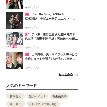
メンバー紹介映像解禁 各キャラクター象
徴する“謎のキーワード”も
モデルプレス
06
「No No Girls」ASHA＆
KOKONA、デビュー決定 ユニット・
TAKARAとしてセルフプロデュース楽曲
リリースへ
モデルプレス
07
テレ東、東野圭吾さん追悼 亀梨和
也主演「東野圭吾 手紙」再放送へ 佐藤隆
太・本田翼・中村倫也ら出演
モデルプレス
08
山本舞香、夫・マイファスHiroとの
夫婦ショット公開「2人が見れて幸せ」
「仲の良さが伝わってくる」と反響
モデルプレス
もっとみる
人気のキーワード
賀来賢人
愛のハイエナ
有働由美子
織田裕二
KOKONA（中野心結）