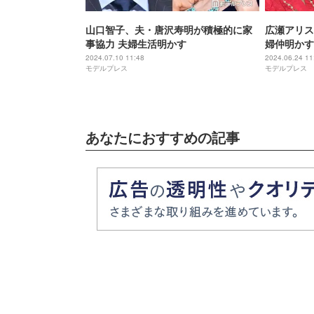
山口智子、夫・唐沢寿明が積極的に家
広瀬アリス
事協力 夫婦生活明かす
婦仲明かす
ライベート
2024.07.10 11:48
2024.06.24 11
モデルプレス
モデルプレス
あなたにおすすめの記事