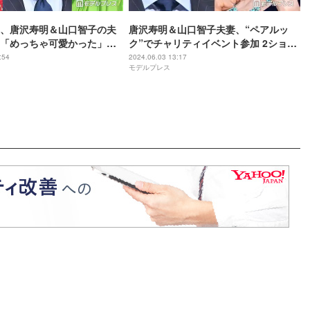
、唐沢寿明＆山口智子の夫
唐沢寿明＆山口智子夫妻、“ペアルッ
「めっちゃ可愛かった」プ
ク”でチャリティイベント参加 2ショッ
での会話回顧
ト動画に反響「理想の夫婦」「感動」
:54
2024.06.03 13:17
モデルプレス