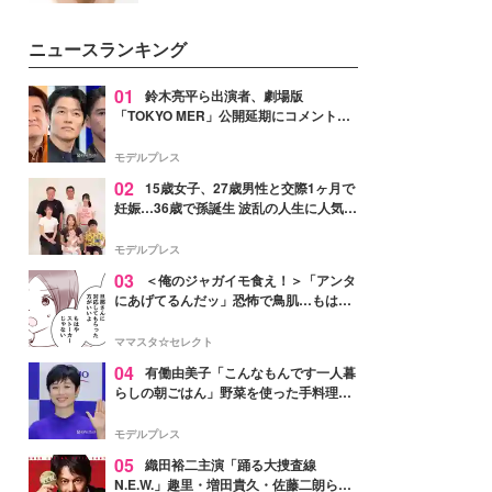
ーについて熱く語り合ってもらっ
いという読者も多いのでは？そん
た。
な美容の常識を大きく変える可能
ニュースランキング
性を秘めた、革新的な「Water
Capturing Skin（ウォーターキャ
プチャリングスキン：捕水肌）」
01
鈴木亮平ら出演者、劇場版
技術を、花王が構築した。
「TOKYO MER」公開延期にコメント
「現実のヒーローたちにチームMERから
最大の敬意とエールを」
モデルプレス
02
15歳女子、27歳男性と交際1ヶ月で
妊娠…36歳で孫誕生 波乱の人生に人気タ
レント思わずツッコミ「だいぶ危ねえ
よ！」
モデルプレス
03
＜俺のジャガイモ食え！＞「アンタ
にあげてるんだッ」恐怖で鳥肌…もはや
ストーカー？【第3話まんが】
ママスタ☆セレクト
04
有働由美子「こんなもんです一人暮
らしの朝ごはん」野菜を使った手料理公
開「作ってみたい」「ヘルシーで美味し
そう」と反響
モデルプレス
05
織田裕二主演「踊る大捜査線
N.E.W.」趣里・増田貴久・佐藤二朗ら新