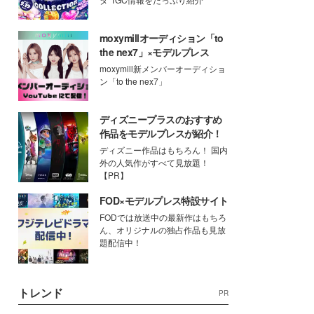
moxymillオーディション「to
the nex7」×モデルプレス
moxymill新メンバーオーディショ
ン「to the nex7」
ディズニープラスのおすすめ
作品をモデルプレスが紹介！
ディズニー作品はもちろん！ 国内
外の人気作がすべて見放題！
【PR】
FOD×モデルプレス特設サイト
FODでは放送中の最新作はもちろ
ん、オリジナルの独占作品も見放
題配信中！
トレンド
PR