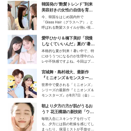
韓国発の“艶髪トレンド”到来
美容好きの女性の自信を育む
「ヘアケア事情」って？
今、韓国をはじめ国内外で
「Glass Hair（グラスヘア）」と
呼ばれる艶髪スタイルが熱い視線
を集めています。メイクやファッ
愛甲ひかり＆橋下美好「我慢
ションの完成度を高めるベースと
して、“髪そのものの美しさ”に改
しなくていいんだ」夏の“暑さ
めて注目する人が増えている様
対策”の新しい選択肢とは？
本格的な夏が到来！暑い中で、特
子。今回は、そんな憧れの艶やか
にゆううつになるのが生理中のム
な髪を日常で叶える、美容好きの
レや不快感ですよね。今回はプラ
女性たちのヘアケア事情を紹介し
イベートでも仲良しで旅行好きな
ます。
宮城舞・島村雄大、最新作
モデル・愛甲ひかりさんと橋下美
好さんを迎えて本音で女子会トー
『ミニオンズ＆モンスター
ク。猛暑のお出かけを快適に過ご
ズ』の魅力熱弁 ハチャメチャ
世界中で愛される「ミニオンズ」
すヒントや、2人が感動した夏の
だけじゃない“友情と絆”に感
シリーズの最新作『ミニオンズ＆
生理の新常識にも迫りました。
動
モンスターズ』が8月7日（金）に
公開。モデルプレスでは、“大のミ
朝より夕方の方が肌がうるお
ニオン好き”という共通点を持つモ
デルの宮城舞と島村雄大の特別対
う？ 花王構築の新技術「ウォ
談をお届け！それぞれの視点か
ーターキャプチャリングスキ
毎朝入念にスキンケアを行って
ら、今作ならではの魅力や予想外
ン（捕水肌）」がスキンケア
も、夕方には肌の乾燥を感じてし
の感動をもたらす奥深いストーリ
の常識を変える予感
まったり、保湿ミストが手放せな