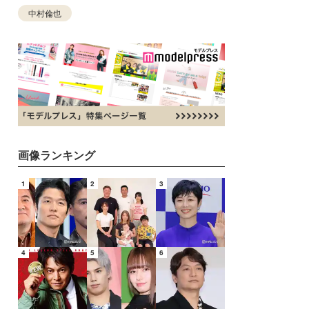
中村倫也
画像ランキング
1
2
3
4
5
6