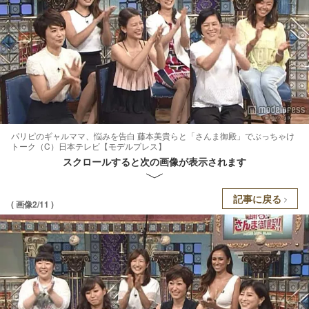
パリピのギャルママ、悩みを告白 藤本美貴らと「さんま御殿」でぶっちゃけ
トーク（C）日本テレビ【モデルプレス】
スクロールすると次の画像が表示されます
記事に戻る
( 画像2/11 )