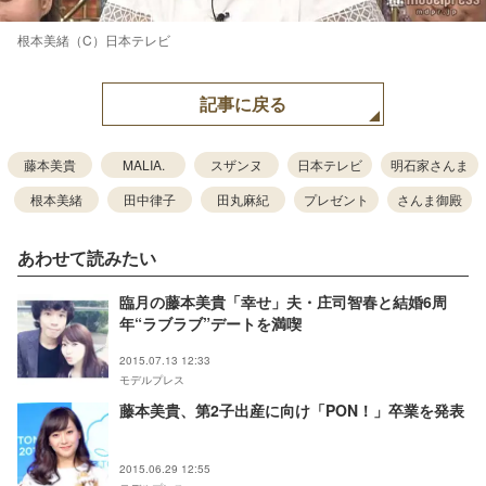
根本美緒（C）日本テレビ
記事に戻る
藤本美貴
MALIA.
スザンヌ
日本テレビ
明石家さんま
根本美緒
田中律子
田丸麻紀
プレゼント
さんま御殿
あわせて読みたい
臨月の藤本美貴「幸せ」夫・庄司智春と結婚6周
年“ラブラブ”デートを満喫
2015.07.13 12:33
モデルプレス
藤本美貴、第2子出産に向け「PON！」卒業を発表
2015.06.29 12:55