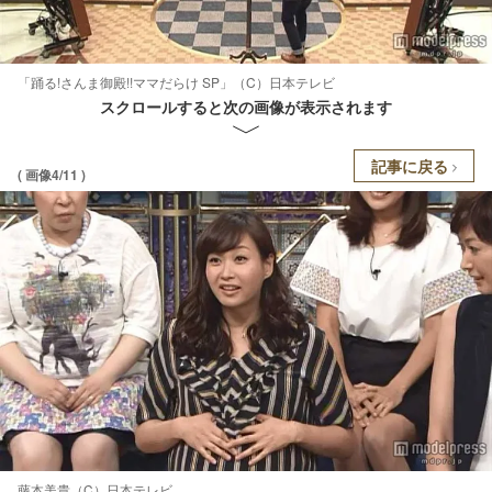
「踊る!さんま御殿!!ママだらけ SP」（C）日本テレビ
スクロールすると次の画像が表示されます
記事に戻る
( 画像4/11 )
藤本美貴（C）日本テレビ