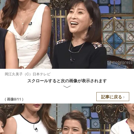
岡江久美子（C）日本テレビ
スクロールすると次の画像が表示されます
記事に戻る
( 画像8/11 )