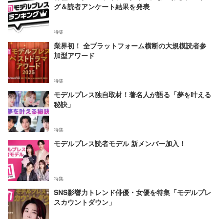
グ＆読者アンケート結果を発表
特集
業界初！ 全プラットフォーム横断の大規模読者参
加型アワード
特集
モデルプレス独自取材！著名人が語る「夢を叶える
秘訣」
特集
モデルプレス読者モデル 新メンバー加入！
特集
SNS影響力トレンド俳優・女優を特集「モデルプレ
スカウントダウン」