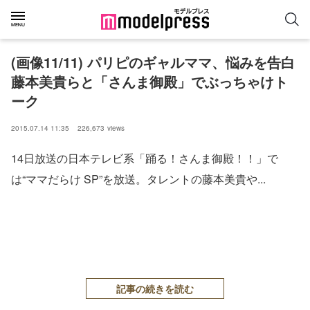
(画像11/11) パリピのギャルママ、悩みを告白
藤本美貴らと「さんま御殿」でぶっちゃけト
ーク
2015.07.14 11:35
226,673
views
14日放送の日本テレビ系「踊る！さんま御殿！！」で
は“ママだらけ SP”を放送。タレントの藤本美貴や...
記事の続きを読む