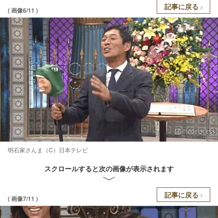
記事に戻る
( 画像6/11 )
明石家さんま（C）日本テレビ
スクロールすると次の画像が表示されます
記事に戻る
( 画像7/11 )