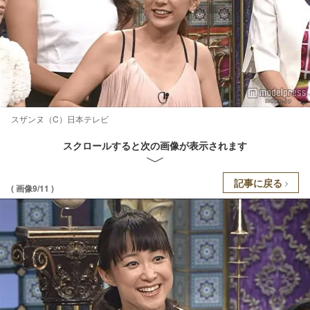
スザンヌ（C）日本テレビ
スクロールすると次の画像が表示されます
記事に戻る
( 画像9/11 )