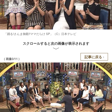
「踊る!さんま御殿!!ママだらけ SP」（C）日本テレビ
スクロールすると次の画像が表示されます
記事に戻る
( 画像3/11 )