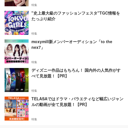
特集
"史上最大級のファッションフェスタ"TGC情報を
たっぷり紹介
特集
moxymill新メンバーオーディション「to the
nex7」
特集
ディズニー作品はもちろん！ 国内外の人気作がす
べて見放題！【PR】
特集
TELASAではドラマ・バラエティなど幅広いジャン
ルの動画が全て見放題！【PR】
特集