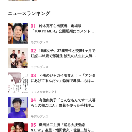
を集めています。メイクやファッ
ションの完成度を高めるベースと
ニュースランキング
して、“髪そのものの美しさ”に改
めて注目する人が増えている様
子。今回は、そんな憧れの艶やか
01
鈴木亮平ら出演者、劇場版
な髪を日常で叶える、美容好きの
「TOKYO MER」公開延期にコメント
女性たちのヘアケア事情を紹介し
「現実のヒーローたちにチームMERから
ます。
最大の敬意とエールを」
モデルプレス
02
15歳女子、27歳男性と交際1ヶ月で
妊娠…36歳で孫誕生 波乱の人生に人気タ
レント思わずツッコミ「だいぶ危ねえ
よ！」
モデルプレス
03
＜俺のジャガイモ食え！＞「アンタ
にあげてるんだッ」恐怖で鳥肌…もはや
ストーカー？【第3話まんが】
ママスタ☆セレクト
04
有働由美子「こんなもんです一人暮
らしの朝ごはん」野菜を使った手料理公
開「作ってみたい」「ヘルシーで美味し
そう」と反響
モデルプレス
05
織田裕二主演「踊る大捜査線
N.E.W.」趣里・増田貴久・佐藤二朗ら新