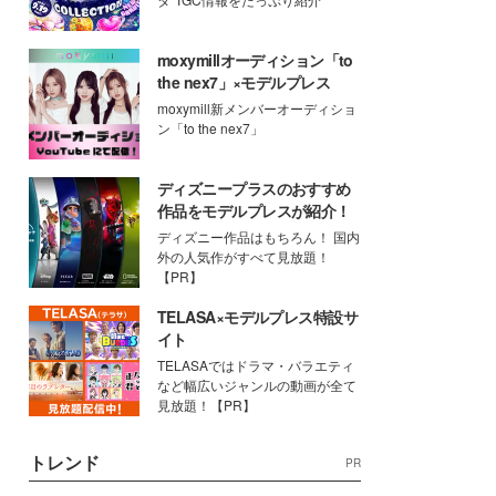
moxymillオーディション「to
the nex7」×モデルプレス
moxymill新メンバーオーディショ
ン「to the nex7」
ディズニープラスのおすすめ
作品をモデルプレスが紹介！
ディズニー作品はもちろん！ 国内
外の人気作がすべて見放題！
【PR】
TELASA×モデルプレス特設サ
イト
TELASAではドラマ・バラエティ
など幅広いジャンルの動画が全て
見放題！【PR】
トレンド
PR