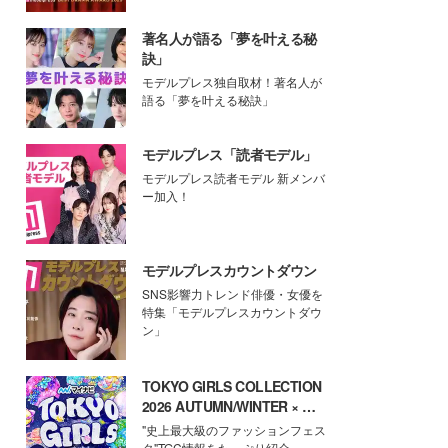
著名人が語る「夢を叶える秘
訣」
モデルプレス独自取材！著名人が
語る「夢を叶える秘訣」
モデルプレス「読者モデル」
モデルプレス読者モデル 新メンバ
ー加入！
モデルプレスカウントダウン
SNS影響力トレンド俳優・女優を
特集「モデルプレスカウントダウ
ン」
TOKYO GIRLS COLLECTION
2026 AUTUMN/WINTER × モ
デルプレス
"史上最大級のファッションフェス
タ"TGC情報をたっぷり紹介