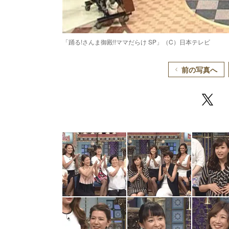
「踊る!さんま御殿!!ママだらけ SP」（C）日本テレビ
前の写真へ
/
Unmute