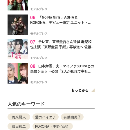
メンバー紹介映像解禁 各キャラクター象
徴する“謎のキーワード”も
モデルプレス
06
「No No Girls」ASHA＆
KOKONA、デビュー決定 ユニット・
TAKARAとしてセルフプロデュース楽曲
リリースへ
モデルプレス
07
テレ東、東野圭吾さん追悼 亀梨和
也主演「東野圭吾 手紙」再放送へ 佐藤隆
太・本田翼・中村倫也ら出演
モデルプレス
08
山本舞香、夫・マイファスHiroとの
夫婦ショット公開「2人が見れて幸せ」
「仲の良さが伝わってくる」と反響
モデルプレス
もっとみる
人気のキーワード
賀来賢人
愛のハイエナ
有働由美子
織田裕二
KOKONA（中野心結）