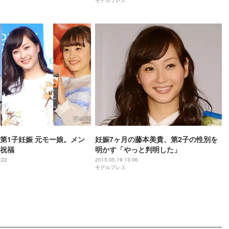
モデルプレス
第1子妊娠 元モー娘。メン
妊娠7ヶ月の藤本美貴、第2子の性別を
祝福
明かす「やっと判明した」
:22
2015.05.19 13:06
モデルプレス