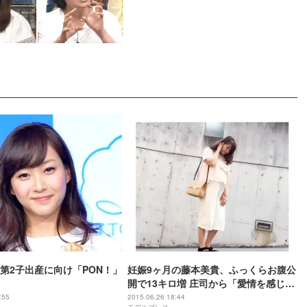
第2子出産に向け「PON！」
妊娠9ヶ月の藤本美貴、ふっくらお腹公
開で13キロ増 庄司から「愛情を感じ
た」
:55
2015.06.26 18:44