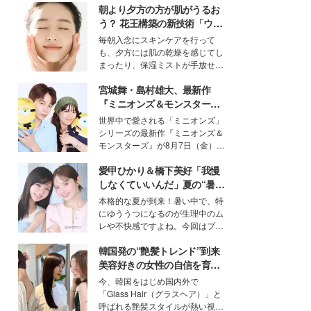
朝より夕方の方が肌がうるお
う？ 花王構築の新技術「ウォ
ーターキャプチャリングスキ
毎朝入念にスキンケアを行って
ン（捕水肌）」がスキンケア
も、夕方には肌の乾燥を感じてし
の常識を変える予感
まったり、保湿ミストが手放せな
いという読者も多いのでは？そん
宮城舞・島村雄大、最新作
な美容の常識を大きく変える可能
性を秘めた、革新的な「Water
『ミニオンズ＆モンスター
Capturing Skin（ウォーターキャ
ズ』の魅力熱弁 ハチャメチャ
世界中で愛される「ミニオンズ」
プチャリングスキン：捕水肌）」
だけじゃない“友情と絆”に感
シリーズの最新作『ミニオンズ＆
技術を、花王が構築した。
動
モンスターズ』が8月7日（金）に
公開。モデルプレスでは、“大のミ
愛甲ひかり＆橋下美好「我慢
ニオン好き”という共通点を持つモ
デルの宮城舞と島村雄大の特別対
しなくていいんだ」夏の“暑さ
談をお届け！それぞれの視点か
対策”の新しい選択肢とは？
本格的な夏が到来！暑い中で、特
ら、今作ならではの魅力や予想外
にゆううつになるのが生理中のム
の感動をもたらす奥深いストーリ
レや不快感ですよね。今回はプラ
ーについて熱く語り合ってもらっ
イベートでも仲良しで旅行好きな
た。
韓国発の“艶髪トレンド”到来
モデル・愛甲ひかりさんと橋下美
好さんを迎えて本音で女子会トー
美容好きの女性の自信を育む
ク。猛暑のお出かけを快適に過ご
「ヘアケア事情」って？
今、韓国をはじめ国内外で
すヒントや、2人が感動した夏の
「Glass Hair（グラスヘア）」と
生理の新常識にも迫りました。
呼ばれる艶髪スタイルが熱い視線