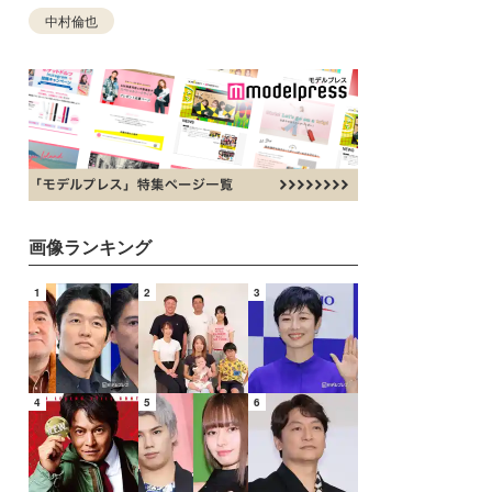
中村倫也
画像ランキング
1
2
3
4
5
6