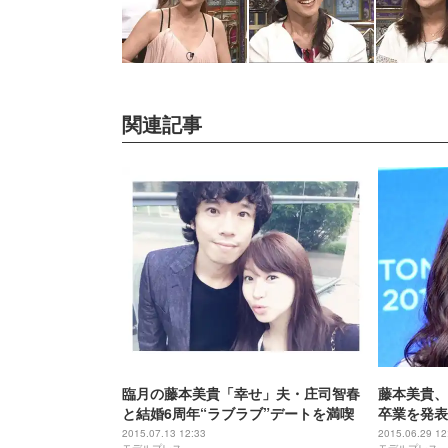
関連記事
臨月の藤本美貴「幸せ」夫・庄司智春
藤本美貴、
と結婚6周年“ラブラブ”デートを満喫
卒業を発表
2015.07.13 12:33
2015.06.29 12