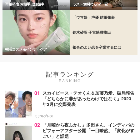
再婚発表 お相手は妊娠中
ラスト30秒で状況一変
「ウマ娘」声優 結婚発表
鈴木砂羽 子宮筋腫摘出
都合のよい恋を卒業するには
朝活コスメ＆インナーケア
記事ランキング
RANKING
01
スカイピース・テオくん＆加藤乃愛、破局報告
「どちらかに非があったわけではなく」2023
年2月に交際発表
モデルプレス
02
「月曜から夜ふかし」多田さん、インディバの
ビフォーアフター公開「一目瞭然」「変化がす
ごい」と話題