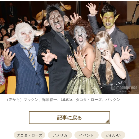
（左から）マックン、篠原信一、LiLiCo、ダコタ・ローズ、パックン
記事に戻る
ダコタ・ローズ
アメリカ
イベント
かわいい