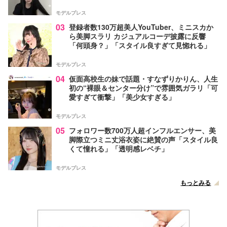
モデルプレス
03
登録者数130万超美人YouTuber、ミニスカか
ら美脚スラリ カジュアルコーデ披露に反響
「何頭身？」「スタイル良すぎて見惚れる」
モデルプレス
04
仮面高校生の妹で話題・すなずりかりん、人生
初の“裸眼＆センター分け”で雰囲気ガラリ「可
愛すぎて衝撃」「美少女すぎる」
モデルプレス
05
フォロワー数700万人超インフルエンサー、美
脚際立つミニ丈浴衣姿に絶賛の声「スタイル良
くて憧れる」「透明感レベチ」
モデルプレス
もっとみる