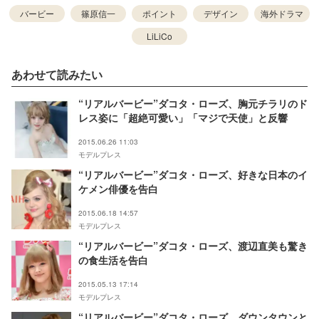
バービー
篠原信一
ポイント
デザイン
海外ドラマ
LiLiCo
あわせて読みたい
“リアルバービー”ダコタ・ローズ、胸元チラリのド
レス姿に「超絶可愛い」「マジで天使」と反響
2015.06.26 11:03
モデルプレス
“リアルバービー”ダコタ・ローズ、好きな日本のイ
ケメン俳優を告白
2015.06.18 14:57
モデルプレス
“リアルバービー”ダコタ・ローズ、渡辺直美も驚き
の食生活を告白
2015.05.13 17:14
モデルプレス
“リアルバービー”ダコタ・ローズ、ダウンタウンと