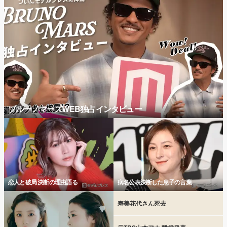
ブルーノマーズWEB独占インタビュー
恋人と破局 決断の理由語る
病名公表決断した息子の言葉
寿美花代さん死去