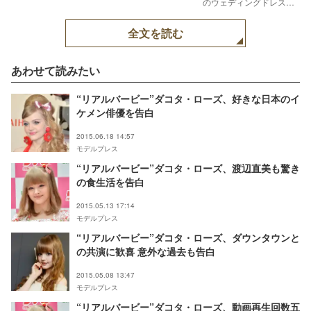
のウェディングドレス姿
／オフィシャルブログ
（Ameba）より【モデル
全文を読む
プレス】
あわせて読みたい
“リアルバービー”ダコタ・ローズ、好きな日本のイ
ケメン俳優を告白
2015.06.18 14:57
モデルプレス
“リアルバービー”ダコタ・ローズ、渡辺直美も驚き
の食生活を告白
2015.05.13 17:14
モデルプレス
“リアルバービー”ダコタ・ローズ、ダウンタウンと
の共演に歓喜 意外な過去も告白
2015.05.08 13:47
モデルプレス
“リアルバービー”ダコタ・ローズ、動画再生回数五