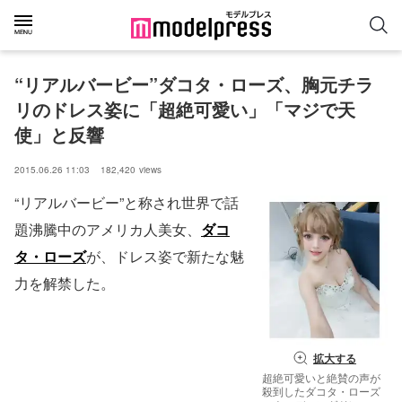
“リアルバービー”ダコタ・ローズ、胸元チラ
リのドレス姿に「超絶可愛い」「マジで天
使」と反響
2015.06.26 11:03
182,420
views
“リアルバービー”と称され世界で話
題沸騰中のアメリカ人美女、
ダコ
タ・ローズ
が、ドレス姿で新たな魅
力を解禁した。
拡大する
超絶可愛いと絶賛の声が
殺到したダコタ・ローズ