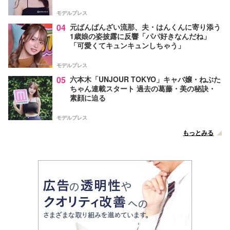
葉とは【インタビュー連載Vol.1】
モデルプレス
04
元ばんばんざい流那、夫・はんくんに寄り添う
1歳娘の姿披露に反響「パパ好きなんだね」
「可愛くてキュンキュンしちゃう」
モデルプレス
05
六本木「UNJOUR TOKYO」キャバ嬢・ねぶた
ちゃん連載スタート 過去の葛藤・美の秘訣・
素顔に迫る
モデルプレス
もっとみる