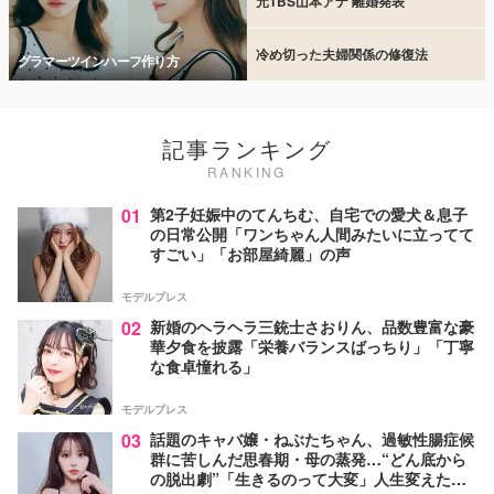
元TBS山本アナ 離婚発表
冷め切った夫婦関係の修復法
グラマーツインハーフ作り方
記事ランキング
RANKING
01
第2子妊娠中のてんちむ、自宅での愛犬＆息子
の日常公開「ワンちゃん人間みたいに立ってて
すごい」「お部屋綺麗」の声
モデルプレス
02
新婚のヘラヘラ三銃士さおりん、品数豊富な豪
華夕食を披露「栄養バランスばっちり」「丁寧
な食卓憧れる」
モデルプレス
03
話題のキャバ嬢・ねぶたちゃん、過敏性腸症候
群に苦しんだ思春期・母の蒸発…“どん底から
の脱出劇”「生きるのって大変」人生変えた言