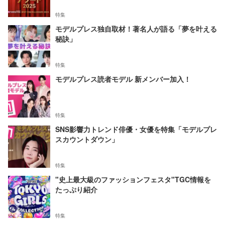
特集
モデルプレス独自取材！著名人が語る「夢を叶える
秘訣」
特集
モデルプレス読者モデル 新メンバー加入！
特集
SNS影響力トレンド俳優・女優を特集「モデルプレ
スカウントダウン」
特集
"史上最大級のファッションフェスタ"TGC情報を
たっぷり紹介
特集