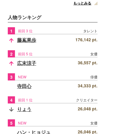
もっとみる
人物ランキング
1
前回 3 位
タレント
藤嶌果歩
176,142 pt.
2
前回 5 位
女優
広末涼子
36,557 pt.
3
NEW
俳優
寺田心
34,333 pt.
4
前回 1 位
クリエイター
りょう
26,048 pt.
5
NEW
女優
ハン・ヒョジュ
26,046 pt.