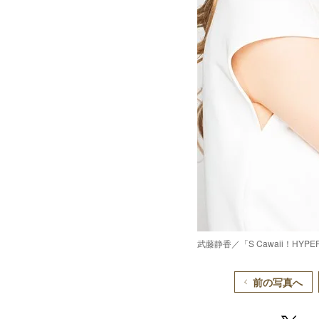
武藤静香／「S Cawaii！H
前の写真へ