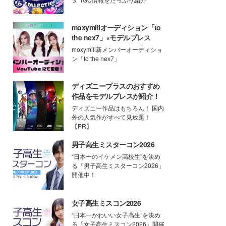
moxymillオーディション「to
the nex7」×モデルプレス
moxymill新メンバーオーディショ
ン「to the nex7」
ディズニープラスのおすすめ
作品をモデルプレスが紹介！
ディズニー作品はもちろん！ 国内
外の人気作がすべて見放題！
【PR】
男子高生ミスターコン2026
“日本一のイケメン高校生”を決め
る「男子高生ミスターコン2026」
開催中！
女子高生ミスコン2026
“日本一かわいい女子高生”を決め
る「女子高生ミスコン2026」開催