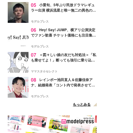
05
小栗旬、5年ぶり民放ドラマレギュ
ラー出演 横浜流星と唯一無二の異色のバ
ディで初共演【LOST10】
モデルプレス
06
Hey! Say! JUMP、横アリ公演決定
でファン歓喜 チケット価格にも注目集ま
る「激アツ」「平成に戻ったみたい」
モデルプレス
07
＜図々しい娘の友だち対処法＞「私
も乗せてよ！」断っても強引に乗り込ん
でくる友だち【第1話まんが】
ママスタ☆セレクト
08
レインボー池田直人＆佐藤佳奈ア
ナ、結婚発表「コント内で発表させてい
ただきました」読売テレビ退社は生活拠
点変更のため
モデルプレス
もっとみる