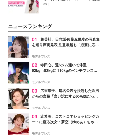
中！
ニュースランキング
01
集英社、日向坂46藤嶌果歩の写真集
を巡り声明発表 注意喚起も「必要に応じ
て法的措置を含む対応を検討」
モデルプレス
02
寺田心、週6ジム通いで体重
62kg→82kgに 110kgのベンチプレス持
ち上げる姿披露「胸板の厚みすごい」
「かっこいい」と反響
モデルプレス
03
広末涼子、病名公表を決断した次男
からの言葉「言い訳にするのも嫌だっ
た」「言うべきか迷った」
モデルプレス
04
辻希美、コストコでショッピングカ
ートに座る次女・夢空（ゆめあ）ちゃん
の姿公開「乗りこなしてる感じが可愛す
ぎ」「成長を感じる」の声
モデルプレス