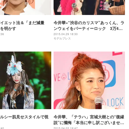
イエット法＆「まだ減量
今井華×“渋谷のカリスマ”あっくん、ラ
を明かす
ンウェイをパーティーロック 3万4千
人の観客熱狂＜GirlsAward 2015 S／S
:36
2015.04.29 18:30
モデルプレス
＞
ルシー肌見せスタイルで視
今井華、「テラハ」宮城大樹との“復縁
説”に懺悔「本当に申し訳ございませ
ん」
:40
2015.04.03 19:47