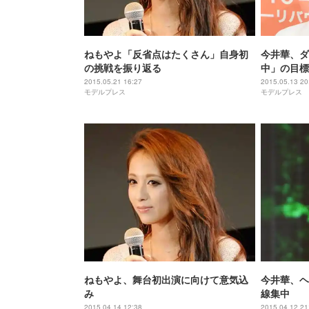
ねもやよ「反省点はたくさん」自身初
今井華、ダ
の挑戦を振り返る
中」の目標
2015.05.21 16:27
2015.05.13 20
モデルプレス
モデルプレス
ねもやよ、舞台初出演に向けて意気込
今井華、ヘ
み
線集中
2015.04.14 12:38
2015.04.12 21