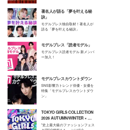
著名人が語る「夢を叶える秘
訣」
モデルプレス独自取材！著名人が
語る「夢を叶える秘訣」
モデルプレス「読者モデル」
モデルプレス読者モデル 新メンバ
ー加入！
モデルプレスカウントダウン
SNS影響力トレンド俳優・女優を
特集「モデルプレスカウントダウ
ン」
TOKYO GIRLS COLLECTION
2026 AUTUMN/WINTER × モ
デルプレス
"史上最大級のファッションフェス
タ"TGC情報をたっぷり紹介