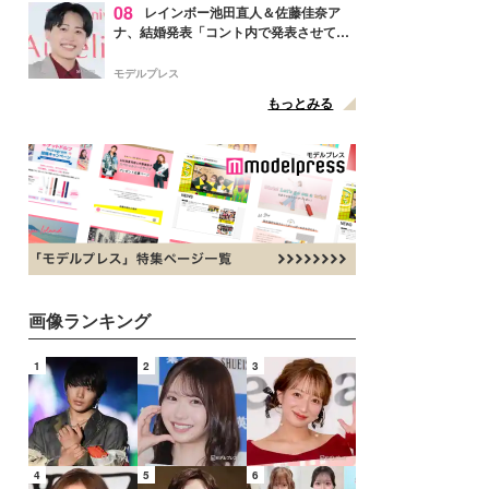
08
レインボー池田直人＆佐藤佳奈ア
ナ、結婚発表「コント内で発表させてい
ただきました」読売テレビ退社は生活拠
点変更のため
モデルプレス
もっとみる
画像ランキング
1
2
3
4
5
6