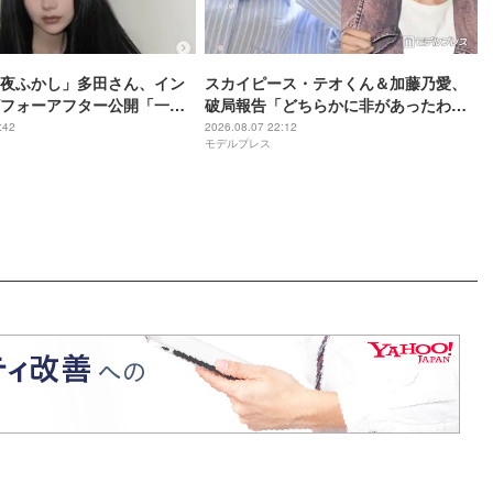
夜ふかし」多田さん、イン
スカイピース・テオくん＆加藤乃愛、
フォーアフター公開「一目
破局報告「どちらかに非があったわけ
化がすごい」と話題
ではなく」2023年2月に交際発表
:42
2026.08.07 22:12
モデルプレス