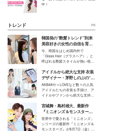
中！
トレンド
PR
韓国発の“艶髪トレンド”到来
美容好きの女性の自信を育む
「ヘアケア事情」って？
今、韓国をはじめ国内外で
「Glass Hair（グラスヘア）」と
呼ばれる艶髪スタイルが熱い視線
を集めています。メイクやファッ
アイドルから絶大な支持 衣装
ションの完成度を高めるベースと
して、“髪そのものの美しさ”に改
デザイナー・茅野しのぶの“可
めて注目する人が増えている様
愛い”を作る美学＜「シチズン
AKB48や＝LOVEなど数々の人気
子。今回は、そんな憧れの艶やか
クロスシー」インタビュー＞
アイドルたちの衣装を手掛け、ア
な髪を日常で叶える、美容好きの
イドルやファンから絶大な支持を
女性たちのヘアケア事情を紹介し
得る、株式会社オサレカンパニー
ます。
宮城舞・島村雄大、最新作
取締役兼クリエイティブディレク
ター・茅野しのぶ。一人ひとりの
『ミニオンズ＆モンスター
個性に寄り添い、魅力を引き出す
ズ』の魅力熱弁 ハチャメチャ
世界中で愛される「ミニオンズ」
衣装作りは、多くの女性たちに勇
だけじゃない“友情と絆”に感
シリーズの最新作『ミニオンズ＆
気と自信を与え続けている。
動
モンスターズ』が8月7日（金）に