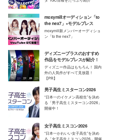
moxymillオーディション「to
the nex7」×モデルプレス
moxymill新メンバーオーディショ
ン「to the nex7」
ディズニープラスのおすすめ
作品をモデルプレスが紹介！
ディズニー作品はもちろん！ 国内
外の人気作がすべて見放題！
【PR】
男子高生ミスターコン2026
“日本一のイケメン高校生”を決め
る「男子高生ミスターコン2026」
開催中！
女子高生ミスコン2026
“日本一かわいい女子高生”を決め
る「女子高生ミスコン2026」開催