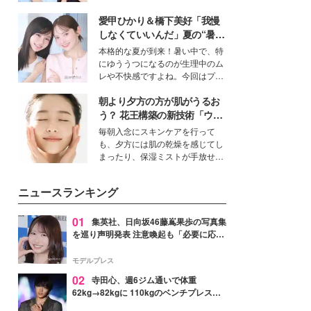
公開。モデルプレスでは、“大のミ
愛甲ひかり＆橋下美好「我慢
ニオン好き”という共通点を持つモ
デルの宮城舞と島村雄大の特別対
しなくていいんだ」夏の“暑さ
談をお届け！それぞれの視点か
対策”の新しい選択肢とは？
本格的な夏が到来！暑い中で、特
ら、今作ならではの魅力や予想外
にゆううつになるのが生理中のム
の感動をもたらす奥深いストーリ
レや不快感ですよね。今回はプラ
ーについて熱く語り合ってもらっ
イベートでも仲良しで旅行好きな
た。
朝より夕方の方が肌がうるお
モデル・愛甲ひかりさんと橋下美
好さんを迎えて本音で女子会トー
う？ 花王構築の新技術「ウォ
ク。猛暑のお出かけを快適に過ご
ーターキャプチャリングスキ
毎朝入念にスキンケアを行って
すヒントや、2人が感動した夏の
ン（捕水肌）」がスキンケア
も、夕方には肌の乾燥を感じてし
生理の新常識にも迫りました。
の常識を変える予感
まったり、保湿ミストが手放せな
いという読者も多いのでは？そん
な美容の常識を大きく変える可能
ニュースランキング
性を秘めた、革新的な「Water
Capturing Skin（ウォーターキャ
プチャリングスキン：捕水肌）」
01
集英社、日向坂46藤嶌果歩の写真集
技術を、花王が構築した。
を巡り声明発表 注意喚起も「必要に応じ
て法的措置を含む対応を検討」
モデルプレス
02
寺田心、週6ジム通いで体重
62kg→82kgに 110kgのベンチプレス持
ち上げる姿披露「胸板の厚みすごい」