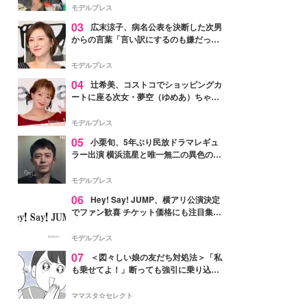
「かっこいい」と反響
モデルプレス
03
広末涼子、病名公表を決断した次男
からの言葉「言い訳にするのも嫌だっ
た」「言うべきか迷った」
モデルプレス
04
辻希美、コストコでショッピングカ
ートに座る次女・夢空（ゆめあ）ちゃん
の姿公開「乗りこなしてる感じが可愛す
ぎ」「成長を感じる」の声
モデルプレス
05
小栗旬、5年ぶり民放ドラマレギュ
ラー出演 横浜流星と唯一無二の異色のバ
ディで初共演【LOST10】
モデルプレス
06
Hey! Say! JUMP、横アリ公演決定
でファン歓喜 チケット価格にも注目集ま
る「激アツ」「平成に戻ったみたい」
モデルプレス
07
＜図々しい娘の友だち対処法＞「私
も乗せてよ！」断っても強引に乗り込ん
でくる友だち【第1話まんが】
ママスタ☆セレクト