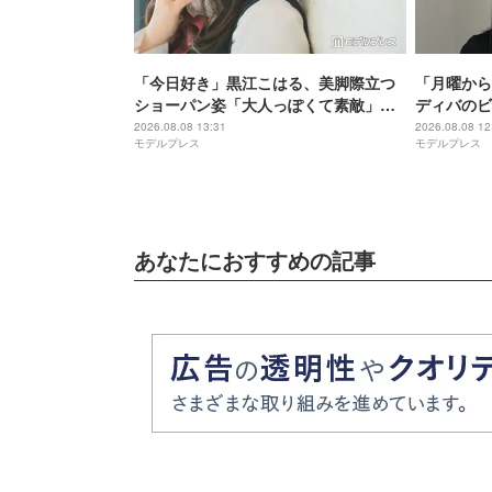
「今日好き」黒江こはる、美脚際立つ
「月曜から
ショーパン姿「大人っぽくて素敵」
ディバのビ
「最強ビジュ」と反響
瞭然」「変
2026.08.08 13:31
2026.08.08 12
モデルプレス
モデルプレス
あなたにおすすめの記事