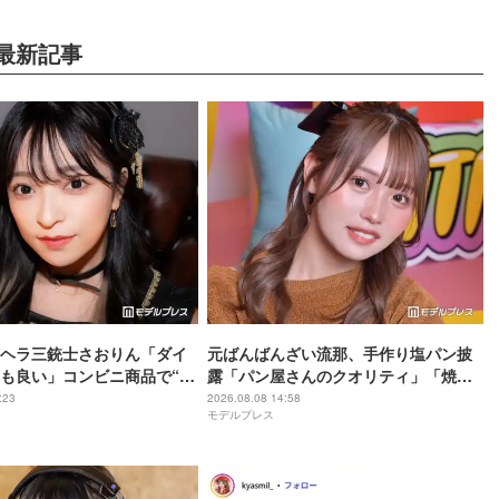
最新記事
ヘラ三銃士さおりん「ダイ
元ばんばんざい流那、手作り塩パン披
も良い」コンビニ商品で“混
露「パン屋さんのクオリティ」「焼き
ヘルシー副菜紹介「火を使わ
加減最高」と反響
:23
2026.08.08 14:58
モデルプレス
すぎる」「タンパク質たっ
」の声