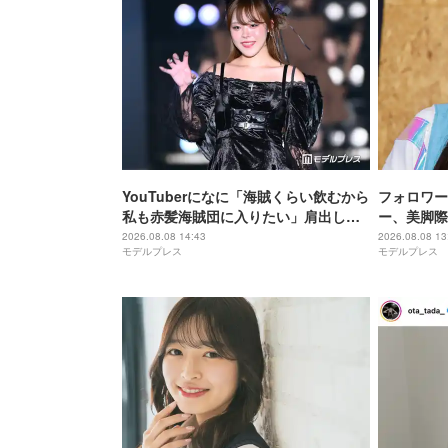
YouTuberになに「海賊くらい飲むから
フォロワー
私も赤髪海賊団に入りたい」肩出しコ
ー、美脚際
ーデ公開「ビジュアル良すぎ」「セク
声「スタイ
2026.08.08 14:43
2026.08.08 13
モデルプレス
モデルプレス
シー」
レベチ」