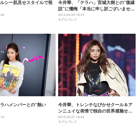
ルシー肌見せスタイルで視
今井華、「テラハ」宮城大樹との“復縁
説”に懺悔「本当に申し訳ございませ
ん」
:40
2015.04.03 19:47
モデルプレス
ラハメンバーとの“熱い
今井華、トレンチなびかせクール＆ア
ンニュイな表情で独自の世界感魅せる
＜神戸コレクション2015S／S＞
:14
2015.03.07 18:44
モデルプレス