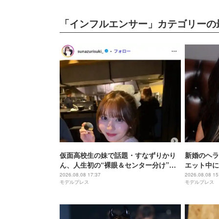
「インフルエンサー」カテゴリーの
仮面高校生の妹で話題・すなずりかり
新婚のヘラ
ん、人生初の“裸眼＆センター分け”で
エット中に
雰囲気ガラリ「可愛すぎて衝撃」「美
ぜるだけ”
2026.08.08 17:37
2026.08.08 15
モデルプレス
モデルプレス
少女すぎる」
ないの嬉し
ぷりで最高