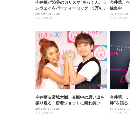
今井華×“渋谷のカリスマ”あっくん、ラ
今井華、ヘ
ンウェイをパーティーロック 3万4千
線集中
人の観客熱狂＜GirlsAward 2015 S／S
2015.04.29 18:30
2015.04.12 21
モデルプレス
モデルプレス
＞
今井華＆宮城大樹、交際中の思い出を
今井華、テ
振り返る 密着ショットに照れ笑い
絆”を語る
2015.03.31 13:20
2015.03.12 17
モデルプレス
モデルプレス