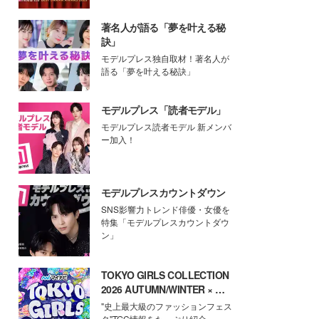
著名人が語る「夢を叶える秘
訣」
モデルプレス独自取材！著名人が
語る「夢を叶える秘訣」
モデルプレス「読者モデル」
モデルプレス読者モデル 新メンバ
ー加入！
モデルプレスカウントダウン
SNS影響力トレンド俳優・女優を
特集「モデルプレスカウントダウ
ン」
TOKYO GIRLS COLLECTION
2026 AUTUMN/WINTER × モ
デルプレス
"史上最大級のファッションフェス
タ"TGC情報をたっぷり紹介