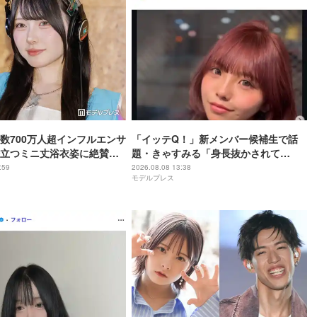
数700万人超インフルエンサ
「イッテQ！」新メンバー候補生で話
立つミニ丈浴衣姿に絶賛の
題・きゃすみる「身長抜かされて
ル良くて憧れる」「透明感
る」“6歳差”姪っ子との幼少期＆現在の
:59
2026.08.08 13:38
モデルプレス
2ショット公開「姉妹にしか見えない」
「共演エモい」の声