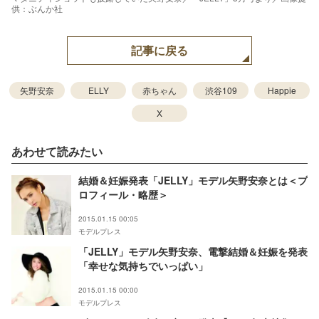
供：ぶんか社
記事に戻る
矢野安奈
ELLY
赤ちゃん
渋谷109
Happie
X
あわせて読みたい
結婚＆妊娠発表「JELLY」モデル矢野安奈とは＜プ
ロフィール・略歴＞
2015.01.15 00:05
モデルプレス
「JELLY」モデル矢野安奈、電撃結婚＆妊娠を発表
「幸せな気持ちでいっぱい」
2015.01.15 00:00
モデルプレス