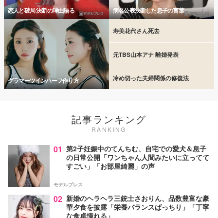
恋人と破局 決断の理由語る
病名公表決断した息子の言葉
寿美花代さん死去
元TBS山本アナ 離婚発表
冷め切った夫婦関係の修復法
グラマーツインハーフ作り方
記事ランキング
RANKING
01
第2子妊娠中のてんちむ、自宅での愛犬＆息子
の日常公開「ワンちゃん人間みたいに立ってて
すごい」「お部屋綺麗」の声
モデルプレス
02
新婚のヘラヘラ三銃士さおりん、品数豊富な豪
華夕食を披露「栄養バランスばっちり」「丁寧
な食卓憧れる」