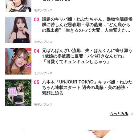
モデルプレス
03
話題のキャバ嬢・ねぶたちゃん、過敏性腸症候
群に苦しんだ思春期・母の蒸発…“どん底から
の脱出劇”「生きるのって大変」人生変えた言
葉とは【インタビュー連載Vol.1】
モデルプレス
04
元ばんばんざい流那、夫・はんくんに寄り添う
1歳娘の姿披露に反響「パパ好きなんだね」
「可愛くてキュンキュンしちゃう」
モデルプレス
05
六本木「UNJOUR TOKYO」キャバ嬢・ねぶた
ちゃん連載スタート 過去の葛藤・美の秘訣・
素顔に迫る
モデルプレス
もっとみる