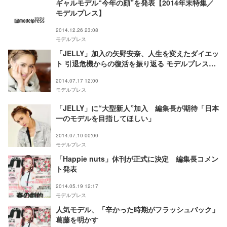
ギャルモデル“今年の顔”を発表【2014年末特集／
モデルプレス】
2014.12.26 23:08
モデルプレス
「JELLY」加入の矢野安奈、人生を変えたダイエッ
ト 引退危機からの復活を振り返る モデルプレスイ
ンタビュー
2014.07.17 12:00
モデルプレス
「JELLY」に“大型新人”加入 編集長が期待「日本
一のモデルを目指してほしい」
2014.07.10 00:00
モデルプレス
「Happie nuts」休刊が正式に決定 編集長コメン
ト発表
2014.05.19 12:17
モデルプレス
人気モデル、「辛かった時期がフラッシュバック」
葛藤を明かす