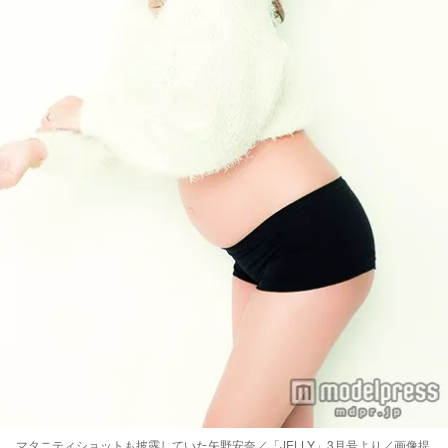
マタニティショットも披露していた矢野安奈／「JELLY」3月号より／画像提