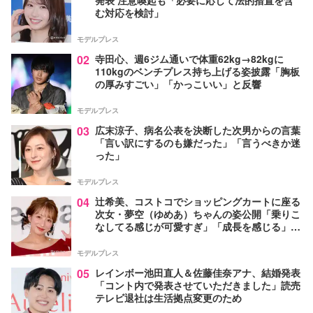
む対応を検討」
モデルプレス
02
寺田心、週6ジム通いで体重62kg→82kgに
110kgのベンチプレス持ち上げる姿披露「胸板
の厚みすごい」「かっこいい」と反響
モデルプレス
03
広末涼子、病名公表を決断した次男からの言葉
「言い訳にするのも嫌だった」「言うべきか迷
った」
モデルプレス
04
辻希美、コストコでショッピングカートに座る
次女・夢空（ゆめあ）ちゃんの姿公開「乗りこ
なしてる感じが可愛すぎ」「成長を感じる」の
声
モデルプレス
05
レインボー池田直人＆佐藤佳奈アナ、結婚発表
「コント内で発表させていただきました」読売
テレビ退社は生活拠点変更のため