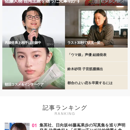
佐藤大樹 台湾土産を贈った先輩明かす
再婚発表 お相手は妊娠中
ラスト30秒で状況一変
「ウマ娘」声優 結婚発表
鈴木砂羽 子宮筋腫摘出
都合のよい恋を卒業するには
朝活コスメ＆インナーケア
記事ランキング
RANKING
01
集英社、日向坂46藤嶌果歩の写真集を巡り声明
発表 注意喚起も「必要に応じて法的措置を含