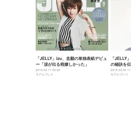
「JELLY」izu、念願の単独表紙デビュ
「JELLY
ー「涙が出る程嬉しかった」
の秘訣を伝
大丈夫」
2015.03.17 00:00
2015.03.04 11
モデルプレス
モデルプレス