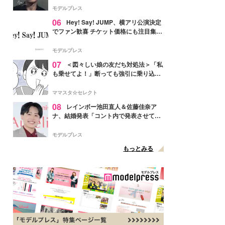
モデルプレス
06
Hey! Say! JUMP、横アリ公演決定
でファン歓喜 チケット価格にも注目集ま
る「激アツ」「平成に戻ったみたい」
モデルプレス
07
＜図々しい娘の友だち対処法＞「私
も乗せてよ！」断っても強引に乗り込ん
でくる友だち【第1話まんが】
ママスタ☆セレクト
08
レインボー池田直人＆佐藤佳奈ア
ナ、結婚発表「コント内で発表させてい
ただきました」読売テレビ退社は生活拠
点変更のため
モデルプレス
もっとみる