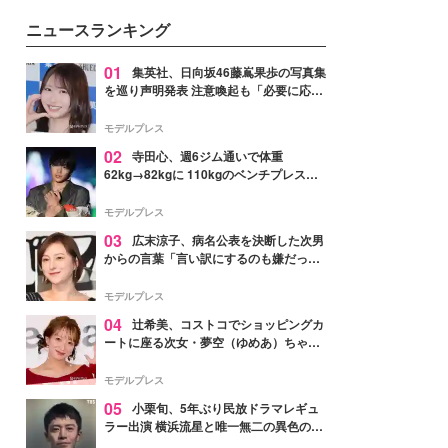
ニュースランキング
01
集英社、日向坂46藤嶌果歩の写真集
を巡り声明発表 注意喚起も「必要に応じ
て法的措置を含む対応を検討」
モデルプレス
02
寺田心、週6ジム通いで体重
62kg→82kgに 110kgのベンチプレス持
ち上げる姿披露「胸板の厚みすごい」
「かっこいい」と反響
モデルプレス
03
広末涼子、病名公表を決断した次男
からの言葉「言い訳にするのも嫌だっ
た」「言うべきか迷った」
モデルプレス
04
辻希美、コストコでショッピングカ
ートに座る次女・夢空（ゆめあ）ちゃん
の姿公開「乗りこなしてる感じが可愛す
ぎ」「成長を感じる」の声
モデルプレス
05
小栗旬、5年ぶり民放ドラマレギュ
ラー出演 横浜流星と唯一無二の異色のバ
ディで初共演【LOST10】