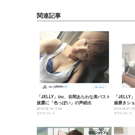
関連記事
「JELLY」izu、谷間あらわな美バスト
「JELLY
披露に「色っぽい」の声続出
歯磨きショ
に
2015.05.19 17:20
2015.04.27 15
モデルプレス
モデルプレス