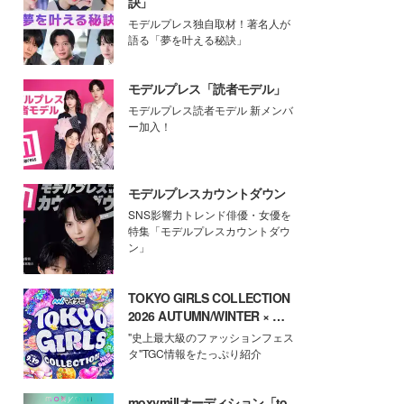
訣」
モデルプレス独自取材！著名人が
語る「夢を叶える秘訣」
モデルプレス「読者モデル」
モデルプレス読者モデル 新メンバ
ー加入！
モデルプレスカウントダウン
SNS影響力トレンド俳優・女優を
特集「モデルプレスカウントダウ
ン」
TOKYO GIRLS COLLECTION
2026 AUTUMN/WINTER × モ
デルプレス
"史上最大級のファッションフェス
タ"TGC情報をたっぷり紹介
moxymillオーディション「to