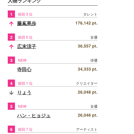
人物ランキング
1
前回 3 位
タレント
藤嶌果歩
176,142 pt.
2
前回 5 位
女優
広末涼子
36,557 pt.
3
NEW
俳優
寺田心
34,333 pt.
4
前回 1 位
クリエイター
りょう
26,048 pt.
5
NEW
女優
ハン・ヒョジュ
26,046 pt.
6
前回 7 位
アーティスト