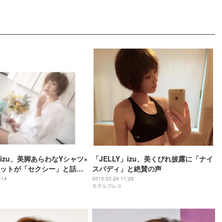
」izu、美脚あらわなYシャツ×
「JELLY」izu、美くびれ披露に「ナイ
ットが「セクシー」と話題
スバディ」と絶賛の声
:14
2015.03.24 11:28
モデルプレス