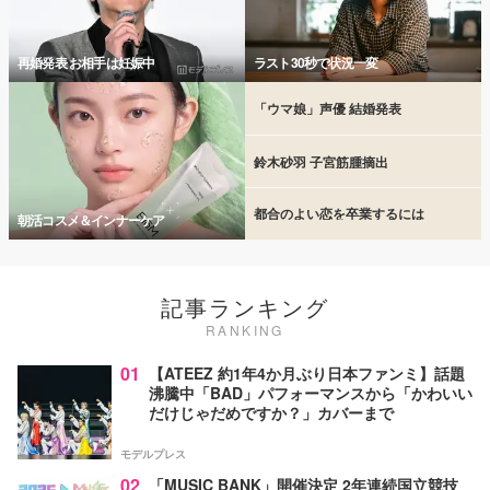
再婚発表 お相手は妊娠中
ラスト30秒で状況一変
「ウマ娘」声優 結婚発表
鈴木砂羽 子宮筋腫摘出
都合のよい恋を卒業するには
朝活コスメ＆インナーケア
記事ランキング
RANKING
01
【ATEEZ 約1年4か月ぶり日本ファンミ】話題
沸騰中「BAD」パフォーマンスから「かわいい
だけじゃだめですか？」カバーまで
モデルプレス
02
「MUSIC BANK」開催決定 2年連続国立競技