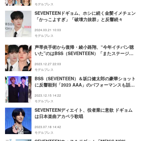
モデルプレス
SEVENTEENドギョム、ホシに続く金髪イメチェン
「かっこよすぎ」「破壊力抜群」と反響続々
2024.03.21 10:03
モデルプレス
声帯炎手術から復帰・綾小路翔、“今年イチバン聴
いた”のはBSS（SEVENTEEN）「またステージに
立ちたいと元気が出ました」＜今年イチバン聴いた
2023.12.27 22:03
歌 2023＞
モデルプレス
BSS（SEVENTEEN）＆坂口健太郎の豪華ショット
に反響殺到「2023 AAA」のパフォーマンスも話題
に
2023.12.15 14:22
モデルプレス
SEVENTEENディエイト、役者業に意欲 ドギョム
は日本楽曲アカペラ歌唱
2023.07.18 14:42
モデルプレス