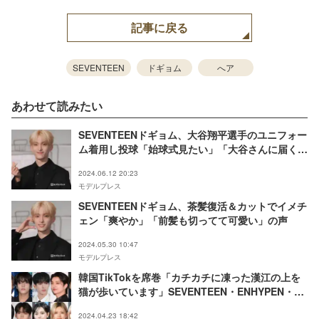
記事に戻る
SEVENTEEN
ドギョム
へア
あわせて読みたい
SEVENTEENドギョム、大谷翔平選手のユニフォー
ム着用し投球「始球式見たい」「大谷さんに届くと
いいね」と反響
2024.06.12 20:23
モデルプレス
SEVENTEENドギョム、茶髪復活＆カットでイメチ
ェン「爽やか」「前髪も切ってて可愛い」の声
2024.05.30 10:47
モデルプレス
韓国TikTokを席巻「カチカチに凍った漢江の上を
猫が歩いています」SEVENTEEN・ENHYPEN・
aespaら“ニュース音源”でのダンスが可愛い
2024.04.23 18:42