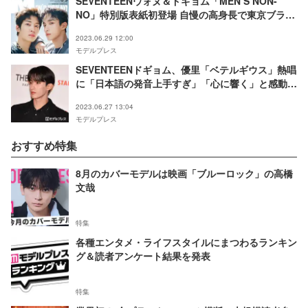
SEVENTEENウォヌ＆ドギョム「MEN’S NON-
NO」特別版表紙初登場 自慢の高身長で東京ブラン
ド着こなす
2023.06.29 12:00
モデルプレス
SEVENTEENドギョム、優里「ベテルギウス」熱唱
に「日本語の発音上手すぎ」「心に響く」と感動の
声
2023.06.27 13:04
モデルプレス
おすすめ特集
8月のカバーモデルは映画「ブルーロック」の高橋
文哉
特集
各種エンタメ・ライフスタイルにまつわるランキン
グ＆読者アンケート結果を発表
特集