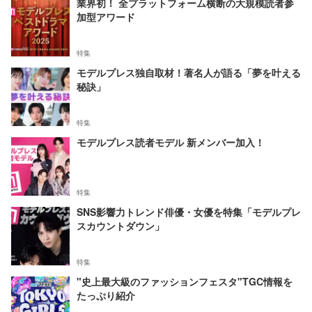
業界初！ 全プラットフォーム横断の大規模読者参
加型アワード
特集
モデルプレス独自取材！著名人が語る「夢を叶える
秘訣」
特集
モデルプレス読者モデル 新メンバー加入！
特集
SNS影響力トレンド俳優・女優を特集「モデルプレ
スカウントダウン」
特集
"史上最大級のファッションフェスタ"TGC情報を
たっぷり紹介